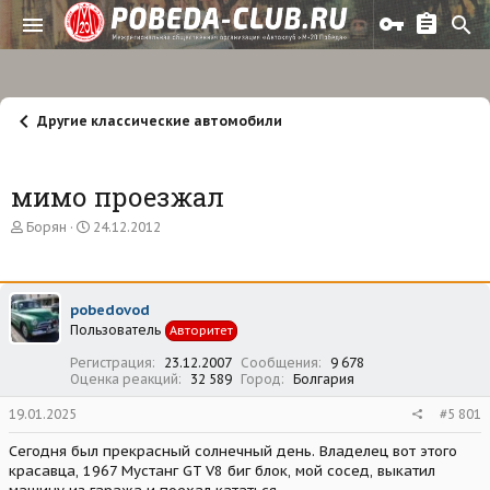
Другие классические автомобили
мимо проезжал
А
Д
Борян
24.12.2012
в
а
т
т
о
а
р
н
pobedovod
т
а
Пользователь
е
ч
Авторитет
м
а
Регистрация
23.12.2007
Сообщения
9 678
ы
л
Оценка реакций
32 589
Город
Болгария
а
19.01.2025
#5 801
Сегодня был прекрасный солнечный день. Владелец вот этого
красавца, 1967 Мустанг GT V8 биг блок, мой сосед, выкатил