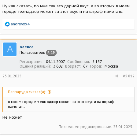
Ну как сказать, по мне так это дурной вкус, а во вторых в моем
городе технадзор может за этот вкус и на штраф намотать.
Р
andreyxx4
е
а
к
ц
А
алекса
и
Пользователь
R.I.P.
и
:
Регистрация
04.11.2007
Сообщения
5 137
Оценка реакций
3 602
Возраст
67
Город
Москва
25.01.2025
#5 812
Паппаруда сказал(а):
в моем городе
технадзор
может за этот вкус и на штраф
намотать.
Не может.
Последнее редактирование:
25.01.2025