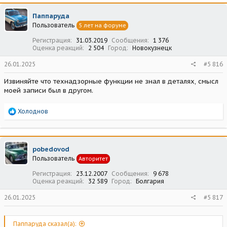
Паппаруда
Пользователь
5 лет на форуме
Регистрация
31.03.2019
Сообщения
1 376
Оценка реакций
2 504
Город
Новокузнецк
26.01.2025
#5 816
Извиняйте что технадзорные функции не знал в деталях, смысл
моей записи был в другом.
Р
Холоднов
е
а
к
ц
pobedovod
и
Пользователь
Авторитет
и
:
Регистрация
23.12.2007
Сообщения
9 678
Оценка реакций
32 589
Город
Болгария
26.01.2025
#5 817
Паппаруда сказал(а):