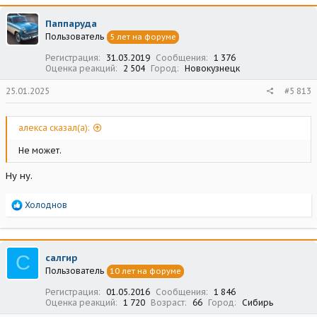
Паппаруда
Пользователь
5 лет на форуме
Регистрация
31.03.2019
Сообщения
1 376
Оценка реакций
2 504
Город
Новокузнецк
25.01.2025
#5 813
алекса сказал(а):
Не может.
Ну ну.
Р
Холоднов
е
а
к
ц
С
салгир
и
Пользователь
10 лет на форуме
и
:
Регистрация
01.05.2016
Сообщения
1 846
Оценка реакций
1 720
Возраст
66
Город
Сибирь