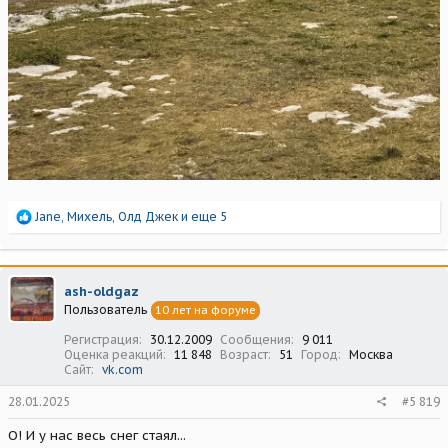
Р
Jane
,
Михель
,
Олд Джек
и еще 5
е
а
к
ц
ash-oldgaz
и
Пользователь
10 лет на форуме
и
:
Регистрация
30.12.2009
Сообщения
9 011
Оценка реакций
11 848
Возраст
51
Город
Москва
Сайт
vk.com
28.01.2025
#5 819
О! И у нас весь снег стаял...