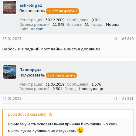
ash-oldgaz
Пользователь
10 лет на форуме
Регистрация
30.12.2009
Сообщения
9 011
Оценка реакций
11 848
Возраст
51
Город
Москва
Сайт
vk.com
23.01.2025
#5 810
Небось и в задний мост чайные листья добавили.
Паппаруда
Пользователь
5 лет на форуме
Регистрация
31.03.2019
Сообщения
1 376
Оценка реакций
2 504
Город
Новокузнецк
25.01.2025
#5 811
pobedovod сказал(а):
По-моему, есть основательная причина быть таким , но свои
мысли лучше публично не озвучивать.