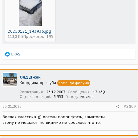
20250121_143936.jpg
113,8 КБ
Просмотры: 195
Р
ORAS
е
а
к
ц
Олд Джек
и
Координатор клуба
Команда форума
и
:
Регистрация
23.12.2007
Сообщения
13 439
Оценка реакций
5 953
Город
москва
23.01.2025
#5 809
боевая классика_))) хотели подрифтить, замятости
этому не мешают, но видимо не срослось что то...