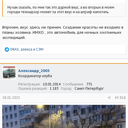
Ну как сказать, по мне так это дурной вкус, а во вторых в моем
городе технадзор может за этот вкус и на штраф намотать.
Впрочем, вкус здесь не причем. Создание красоты не входило в
планы хозяина. ИМХО , это автомобиль для ночных охотничьих
экспедиций.
Р
ORAS
,
алекса
и
СЭМ
е
а
к
ц
Александр_2003
и
Координатор клуба
и
:
Регистрация
10.01.2014
Сообщения
771
Оценка реакций
1 183
Город
Санкт-Петербург
28.01.2025
#5 818