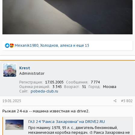
Р
Mexanik1980
,
Холоднов
,
алекса
и еще 15
е
а
к
ц
Krest
и
Administrator
и
:
Регистрация
17.05.2005
Сообщения
7 774
Оценка реакций
3 345
Возраст
51
Город
Москва
Сайт
pobeda-club.ru
19.01.2025
#5 802
Рыжая 24-ка -- машина известная на drive2.
ГАЗ 24 "Раиса Захаровна" на DRIVE2.RU
Про машину: 1978, 95 л. с., двигатель бензиновый,
механическая коробка передач. 🎨 Раиса Захаровна не