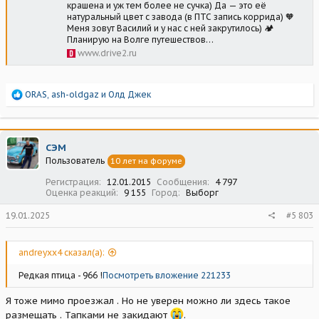
крашена и уж тем более не сучка) Да — это её
натуральный цвет с завода (в ПТС запись коррида) 🧡
Меня зовут Василий и у нас с ней закрутилось) 🏕️
Планирую на Волге путешествов…
www.drive2.ru
Р
ORAS
,
ash-oldgaz
и
Олд Джек
е
а
к
ц
СЭМ
и
Пользователь
10 лет на форуме
и
:
Регистрация
12.01.2015
Сообщения
4 797
Оценка реакций
9 155
Город
Выборг
19.01.2025
#5 803
andreyxx4 сказал(а):
Редкая птица - 966 !
Посмотреть вложение 221233
Я тоже мимо проезжал . Но не уверен можно ли здесь такое
размещать . Тапками не закидают
.