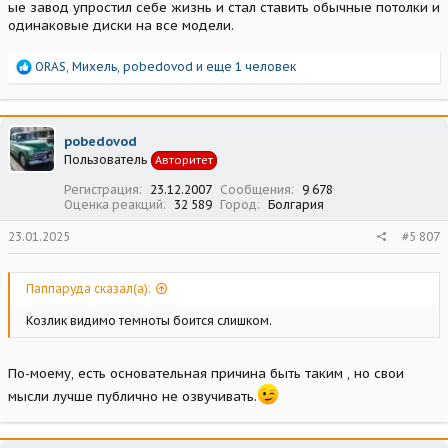
ые завод упростил себе жизнь и стал ставить обычные потолки и
одинаковые диски на все модели.
Р
ORAS
,
Михель
,
pobedovod
и еще 1 человек
е
а
к
ц
pobedovod
и
Пользователь
Авторитет
и
:
Регистрация
23.12.2007
Сообщения
9 678
Оценка реакций
32 589
Город
Болгария
23.01.2025
#5 807
Паппаруда сказал(а):
Козлик видимо темноты боится слишком.
По-моему, есть основательная причина быть таким , но свои
мысли лучше публично не озвучивать.