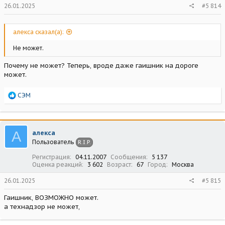
26.01.2025
#5 814
алекса сказал(а):
Не может.
Почему не может? Теперь, вроде даже гаишник на дороге
может.
Р
СЭМ
е
а
к
ц
А
алекса
и
Пользователь
R.I.P.
и
:
Регистрация
04.11.2007
Сообщения
5 137
Оценка реакций
3 602
Возраст
67
Город
Москва
26.01.2025
#5 815
Гаишник, ВОЗМОЖНО может.
а технадзор не может,