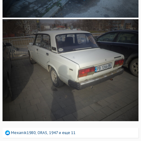
Р
Mexanik1980
,
ORAS
,
1947
и еще 11
е