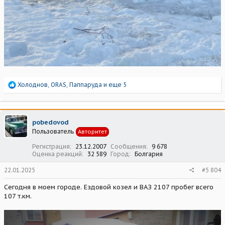
Р
Холоднов
,
ORAS
,
Паппаруда
и еще 5
е
а
к
ц
pobedovod
и
Пользователь
Авторитет
и
:
Регистрация
23.12.2007
Сообщения
9 678
Оценка реакций
32 589
Город
Болгария
22.01.2025
#5 804
Сегодня в моем городе. Ездовой козел и ВАЗ 2107 пробег всего
107 т.км.