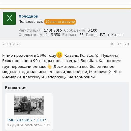
Х
Холоднов
Пользователь
10 лет на форуме
Регистрация
17.01.2016
Сообщения
3 100
Оценка реакций
5 930
Возраст
53
Город
Р.Т., г. Казань
28.01.2025
#5 820
Мимо проходил в 1996 году
. Казань, Кольцо. Ул. Пушкина.
Блок пост там в 90-е годы стоял всегда!, Борьба с Казанскими
группировками однако
Досматривали все более менее
модные тогда машины - девятки, восьмёрки, Москвичи 2141 и
иномарки. Классику и Запорожцы не тормозили
Вложения
IMG_20250127_120740_882.jpg
179,9 КБ
Просмотры: 171