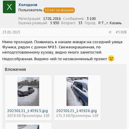
Х
Холоднов
Пользователь
10 лет на форуме
Регистрация
17.01.2016
Сообщения
3 100
Оценка реакций
5 930
Возраст
53
Город
Р.Т., г. Казань
23.01.2025
#5 808
Мимо проходил. Появилась в начале января на соседней улице
Фучика, рядом с домом №83. Свежеокрашенная, по
неподготовленному кузову, видно много замятостей.
Недособранная. Видимо чей-то незаконченный проект
Вложения
20250121_143915.jpg
20250121_143926.jpg
207,8 КБ
Просмотры: 193
171,3 КБ
Просмотры: 193