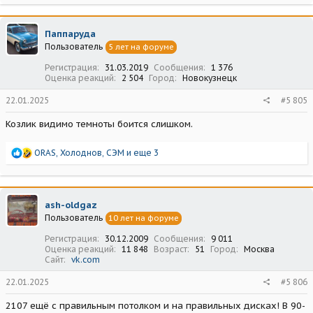
а
к
ц
Паппаруда
и
Пользователь
5 лет на форуме
и
:
Регистрация
31.03.2019
Сообщения
1 376
Оценка реакций
2 504
Город
Новокузнецк
22.01.2025
#5 805
Козлик видимо темноты боится слишком.
Р
ORAS
,
Холоднов
,
СЭМ
и еще 3
е
а
к
ц
ash-oldgaz
и
Пользователь
10 лет на форуме
и
:
Регистрация
30.12.2009
Сообщения
9 011
Оценка реакций
11 848
Возраст
51
Город
Москва
Сайт
vk.com
22.01.2025
#5 806
2107 ещё с правильным потолком и на правильных дисках! В 90-