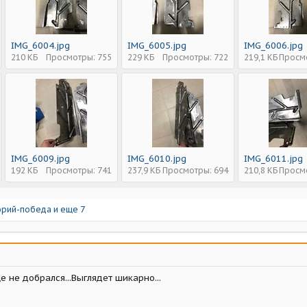
IMG_6004.jpg
IMG_6005.jpg
IMG_6006.jpg
210 КБ
Просмотры: 755
229 КБ
Просмотры: 722
219,1 КБ
Просм
IMG_6009.jpg
IMG_6010.jpg
IMG_6011.jpg
192 КБ
Просмотры: 741
237,9 КБ
Просмотры: 694
210,8 КБ
Просм
рий-победа
и еще 7
е не добрался...Выглядет шикарно...