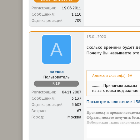
Регистрация
19.06.2011
Сообщения
1 110
Оценка реакций
709
15.01.2020
А
сколько времени будет д
Почему Вы называете это
алекса
Aлексеи сказал(а):
Пользователь
R.I.P.
............Принимаю заказы
на заготовки под задние эмо
Регистрация
04.11.2007
Сообщения
5 137
Посмотреть вложение 15
Оценка реакций
3 602
Возраст
67
Произвожу и продаю новодельн
Город
Москва
Образец можете получить беспл
Победовская ткань закончилас
http://www.pobeda-club.ru/threa