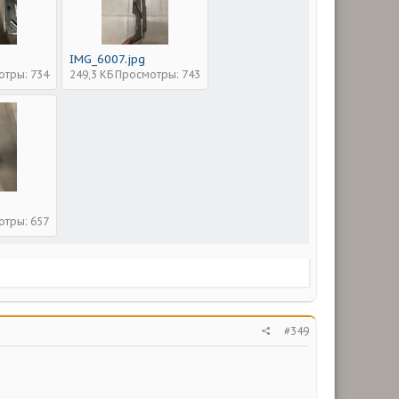
IMG_6007.jpg
отры: 734
249,3 КБ
Просмотры: 743
отры: 657
#349