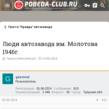
Газета "Правда" автозавода
Люди автозавода им. Молотова
1946г.
А
Д
Tarasov (MetalHeart)
24.06.2016
в
а
т
т
о
а
р
н
G
gazovod
т
а
Пользователь
е
ч
м
а
Регистрация
01.06.2024
Сообщения
810
ы
л
Оценка реакций
2 440
Возраст
38
Город
Тульская обл
а
05.06.2024
#21