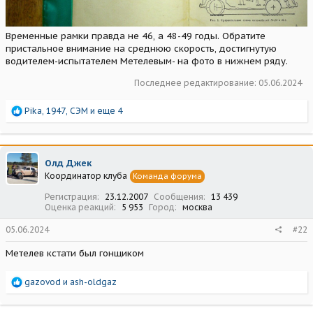
Временные рамки правда не 46, а 48-49 годы. Обратите
пристальное внимание на среднюю скорость, достигнутую
водителем-испытателем Метелевым- на фото в нижнем ряду.
Последнее редактирование:
05.06.2024
Р
Pika
,
1947
,
СЭМ
и еще 4
е
а
к
ц
Олд Джек
и
Координатор клуба
Команда форума
и
:
Регистрация
23.12.2007
Сообщения
13 439
Оценка реакций
5 953
Город
москва
05.06.2024
#22
Метелев кстати был гонщиком
Р
gazovod
и
ash-oldgaz
е
а