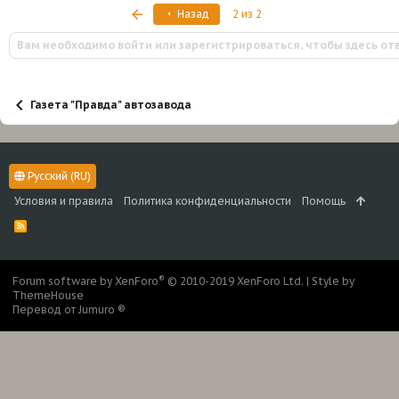
к
Первый
Назад
2 из 2
ц
и
Вам необходимо войти или зарегистрироваться, чтобы здесь от
и
:
Газета "Правда" автозавода
Русский (RU)
Условия и правила
Политика конфиденциальности
Помощь
R
S
S
®
Forum software by XenForo
© 2010-2019 XenForo Ltd.
|
Style by
ThemeHouse
Перевод от Jumuro ®