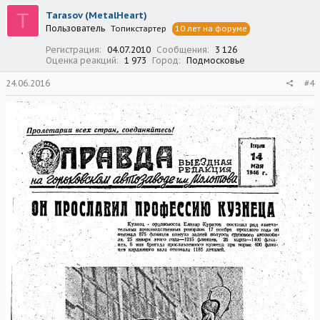
ц
T
Tarasov (MetalHeart)
и
Пользователь
Топикстартер
10 лет на форуме
и
:
Регистрация
04.07.2010
Сообщения
3 126
Оценка реакций
1 973
Город
Подмосковье
24.06.2016
#4