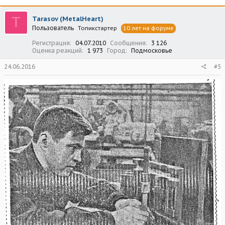
к
ц
T
Tarasov (MetalHeart)
и
Пользователь
Топикстартер
10 лет на форуме
и
:
Регистрация
04.07.2010
Сообщения
3 126
Оценка реакций
1 973
Город
Подмосковье
24.06.2016
#5