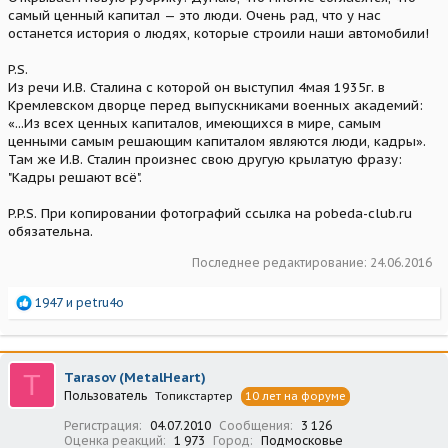
самый ценный капитал — это люди. Очень рад, что у нас
останется история о людях, которые строили наши автомобили!
P.S.
Из речи И.В. Сталина с которой он выступил 4мая 1935г. в
Кремлевском дворце перед выпускниками военных академий:
«...Из всех ценных капиталов, имеющихся в мире, самым
ценными самым решающим капиталом являются люди, кадры».
Там же И.В. Сталин произнес свою другую крылатую фразу:
"Кадры решают всё".
P.P.S. При копировании фотографий ссылка на pobeda-club.ru
обязательна.
Последнее редактирование:
24.06.2016
Р
1947
и
petru4o
е
а
к
ц
T
Tarasov (MetalHeart)
и
Пользователь
Топикстартер
10 лет на форуме
и
:
Регистрация
04.07.2010
Сообщения
3 126
Оценка реакций
1 973
Город
Подмосковье