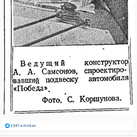
Р
1947
и
mickas
е
а