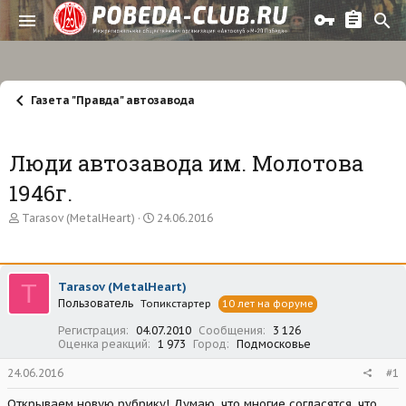
Газета "Правда" автозавода
Люди автозавода им. Молотова
1946г.
А
Д
Tarasov (MetalHeart)
24.06.2016
в
а
т
т
о
а
р
н
T
Tarasov (MetalHeart)
т
а
Пользователь
е
Топикстартер
ч
10 лет на форуме
м
а
Регистрация
04.07.2010
Сообщения
3 126
ы
л
Оценка реакций
1 973
Город
Подмосковье
а
24.06.2016
#1
Открываем новую рубрику! Думаю, что многие согласятся, что