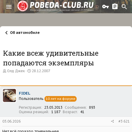
Об автомобиле
Какие всеж удивительные
попадаются экземпляры
А
Д
Олд Джек
28.12.2007
в
а
т
т
о
а
р
н
FIDEL
т
а
Пользователь
е
ч
10 лет на форуме
м
а
Регистрация
23.05.2013
Сообщения
893
ы
л
Оценка реакций
1 187
Возраст
41
а
03.06.2026
#3 621
Нет,всё гораздо тривиальнее.