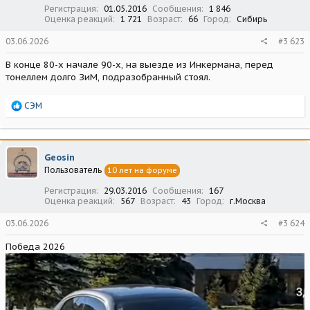
:
Регистрация
01.05.2016
Сообщения
1 846
Оценка реакций
1 721
Возраст
66
Город
Сибирь
03.06.2026
#3 623
В конце 80-х начале 90-х, на выезде из Инкермана, перед
тонеллем долго ЗиМ, подразобранный стоял.
Р
СЭМ
е
а
к
ц
Geosin
и
Пользователь
10 лет на форуме
и
:
Регистрация
29.03.2016
Сообщения
167
Оценка реакций
567
Возраст
43
Город
г.Москва
03.06.2026
#3 624
Победа 2026