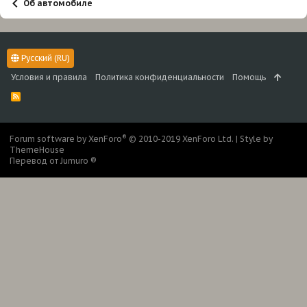
Об автомобиле
Русский (RU)
Условия и правила
Политика конфиденциальности
Помощь
R
S
S
®
Forum software by XenForo
© 2010-2019 XenForo Ltd.
|
Style by
ThemeHouse
Перевод от Jumuro ®