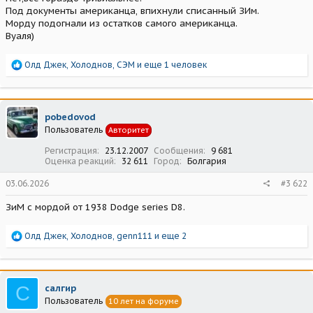
Под документы американца, впихнули списанный ЗИм.
Морду подогнали из остатков самого американца.
Вуаля)
Р
Олд Джек
,
Холоднов
,
СЭМ
и еще 1 человек
е
а
к
ц
pobedovod
и
Пользователь
Авторитет
и
:
Регистрация
23.12.2007
Сообщения
9 681
Оценка реакций
32 611
Город
Болгария
03.06.2026
#3 622
ЗиМ с мордой от 1938 Dodge series D8.
Р
Олд Джек
,
Холоднов
,
genn111
и еще 2
е
а
к
ц
С
салгир
и
Пользователь
10 лет на форуме
и