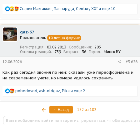
Р
Старик Макгаккет
,
Паппаруда
,
Century XXI
и еще 10
е
а
к
ц
gaz-67
и
Пользователь
10 лет на форуме
и
:
Регистрация
03.02.2013
Сообщения
203
Оценка реакций
759
Возраст
36
Город
Минск BY
12.06.2026
#3 626
Как раз сегодня звонил по ней: сказали, уже переоформлена и
на современном учете, но номера удалось сохранить
Р
pobedovod
,
ash-oldgaz
,
Pika
и еще 2
е
а
к
Первый
Назад
182 из 182
ц
и
Вам необходимо войти или зарегистрироваться, чтобы здесь от
и
: