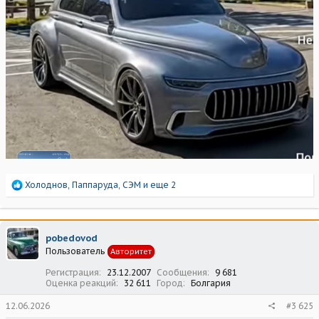
Р
Холоднов
,
Паппаруда
,
СЭМ
и еще 2
е
а
к
ц
pobedovod
и
Пользователь
Авторитет
и
:
Регистрация
23.12.2007
Сообщения
9 681
Оценка реакций
32 611
Город
Болгария
12.06.2026
#3 625