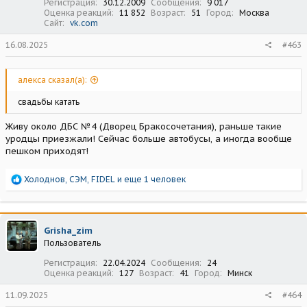
Регистрация
30.12.2009
Сообщения
9 017
Оценка реакций
11 852
Возраст
51
Город
Москва
Сайт
vk.com
16.08.2025
#463
алекса сказал(а):
свадьбы катать
Живу около ДБС №4 (Дворец Бракосочетания), раньше такие
уродцы приезжали! Сейчас больше автобусы, а иногда вообще
пешком приходят!
Р
Холоднов
,
СЭМ
,
FIDEL
и еще 1 человек
е
а
к
ц
Grisha_zim
и
Пользователь
и
:
Регистрация
22.04.2024
Сообщения
24
Оценка реакций
127
Возраст
41
Город
Минск
11.09.2025
#464