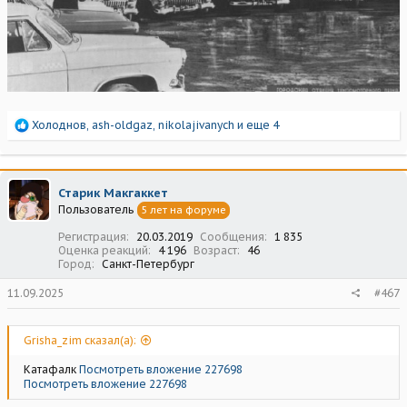
Р
Холоднов
,
ash-oldgaz
,
nikolajivanych
и еще 4
е
а
к
ц
Старик Макгаккет
и
Пользователь
5 лет на форуме
и
:
Регистрация
20.03.2019
Сообщения
1 835
Оценка реакций
4 196
Возраст
46
Город
Санкт-Петербург
11.09.2025
#467
Grisha_zim сказал(а):
Катафалк
Посмотреть вложение 227698
Посмотреть вложение 227698