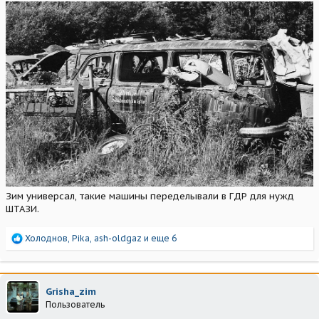
Зим универсал, такие машины переделывали в ГДР для нужд
ШТАЗИ.
Р
Холоднов
,
Pika
,
ash-oldgaz
и еще 6
е
а
к
ц
Grisha_zim
и
Пользователь
и
: