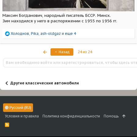
Максим Богданович, народный писатель БССР. Минск.
Зим находился у него в распоряжении с 1955 по 1956 гг.
Р
Холоднов
,
Pika
,
ash-oldgaz
и еще 4
е
а
к
Первый
Назад
24 из 24
ц
и
Вам необходимо войти или зарегистрироваться, чтобы здесь от
и
:
Другие классические автомобили
Русский (RU)
Условия и правила
Политика конфиденциальности
Помощь
R
S
S