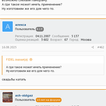
возможно слелали панораму.
А где такое может иметь применение?
Ну изготовили же его для чего-то.
А
алекса
Пользователь
R.I.P.
Регистрация
04.11.2007
Сообщения
5 137
Оценка реакций
3 602
Возраст
67
Город
Москва
16.08.2025
#462
FIDEL сказал(а):
А где такое может иметь применение?
Ну изготовили же его для чего-то.
свадьбы катать
ash-oldgaz
Пользователь
10 лет на форуме