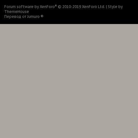
®
Forum software by XenForo
© 2010-2019 XenForo Ltd.
|
Style by
ThemeHouse
Перевод от Jumuro ®