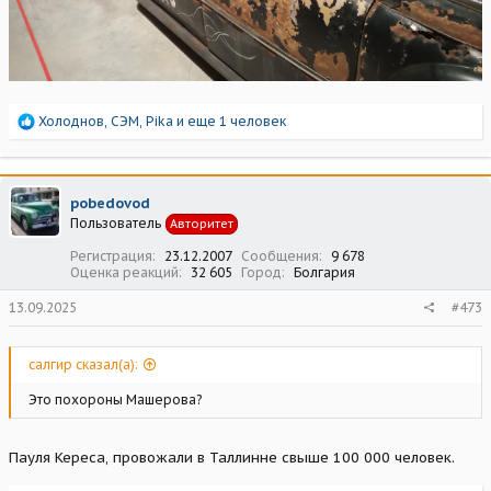
Р
Холоднов
,
СЭМ
,
Pika
и еще 1 человек
е
а
к
ц
pobedovod
и
Пользователь
Авторитет
и
:
Регистрация
23.12.2007
Сообщения
9 678
Оценка реакций
32 605
Город
Болгария
13.09.2025
#473
салгир сказал(а):
Это похороны Машерова?
Пауля Кереса, провожали в Таллинне свыше 100 000 человек.