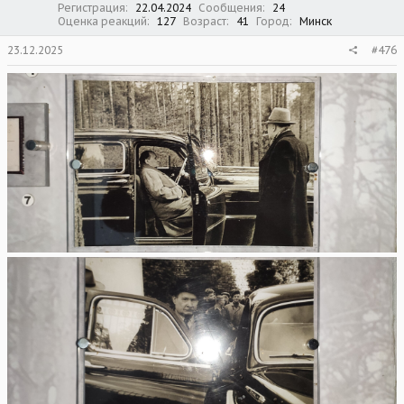
Регистрация
22.04.2024
Сообщения
24
Оценка реакций
127
Возраст
41
Город
Минск
23.12.2025
#476