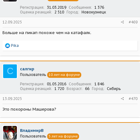
Регистрация
31.03.2019
Сообщения
1 376
Оценка реакций
2 510
Город
Новокузнецк
12.09.2025
#469
Больше на пикап похоже чем на катафалк.
Р
Pika
е
а
к
ц
С
салгир
и
Пользователь
10 лет на форуме
и
:
Регистрация
01.05.2016
Сообщения
1 846
Оценка реакций
1 720
Возраст
66
Город
Сибирь
13.09.2025
#470
Это похороны Машерова?
ВладимирВ
Пользователь
5 лет на форуме