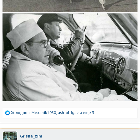
Р
Холоднов
,
Mexanik1980
,
ash-oldgaz
и еще 3
е
а
к
ц
Grisha_zim
и