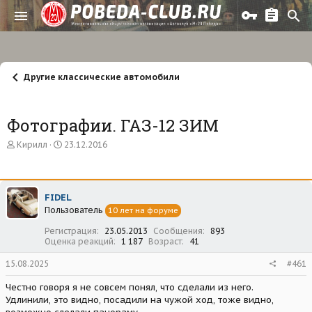
Другие классические автомобили
Фотографии. ГАЗ-12 ЗИМ
А
Д
Кирилл
23.12.2016
в
а
т
т
о
а
р
н
FIDEL
т
а
Пользователь
е
ч
10 лет на форуме
м
а
Регистрация
23.05.2013
Сообщения
893
ы
л
Оценка реакций
1 187
Возраст
41
а
15.08.2025
#461
Честно говоря я не совсем понял, что сделали из него.
Удлинили, это видно, посадили на чужой ход, тоже видно,