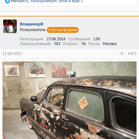
Р
Михаил Б.
,
nikolajivanych
,
Artur
и еще 2
е
а
к
ц
ВладимирВ
и
Пользователь
5 лет на форуме
и
:
Регистрация
27.08.2018
Сообщения
136
Оценка реакций
582
Возраст
56
Город
Москва
13.09.2025
#472