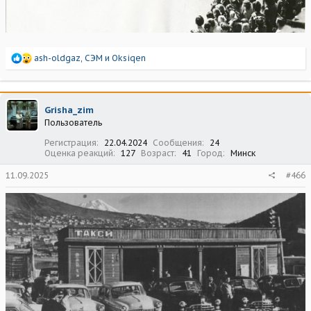
Р
ash-oldgaz
,
СЭМ
и
Oksiqen
е
а
к
ц
Grisha_zim
и
Пользователь
и
:
Регистрация
22.04.2024
Сообщения
24
Оценка реакций
127
Возраст
41
Город
Минск
11.09.2025
#466