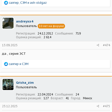
Р
салгир
,
СЭМ
и
ash-oldgaz
е
а
к
ц
andreyxx4
и
Пользователь
10 лет на форуме
и
:
Регистрация
24.12.2012
Сообщения
719
Оценка реакций
2 614
13.09.2025
#474
да , серия ЭСТ
Р
салгир
и
СЭМ
е
а
к
ц
Grisha_zim
и
Пользователь
и
:
Регистрация
22.04.2024
Сообщения
24
Оценка реакций
127
Возраст
41
Город
Минск
23.12.2025
#475