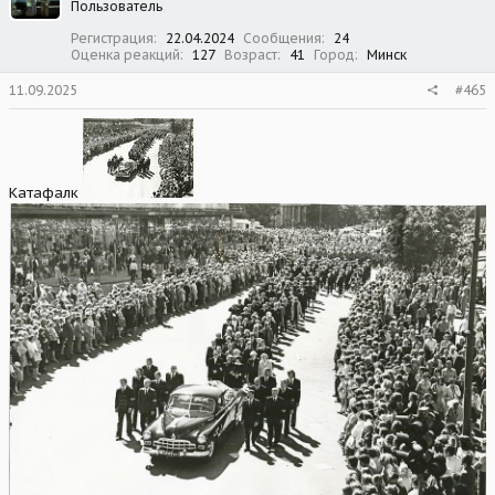
Пользователь
и
:
Регистрация
22.04.2024
Сообщения
24
Оценка реакций
127
Возраст
41
Город
Минск
11.09.2025
#465
Катафалк