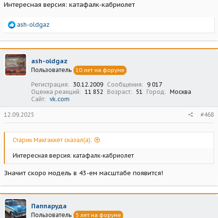
Интересная версия: катафалк-кабриолет
Р
ash-oldgaz
е
а
к
ц
ash-oldgaz
и
Пользователь
10 лет на форуме
и
:
Регистрация
30.12.2009
Сообщения
9 017
Оценка реакций
11 852
Возраст
51
Город
Москва
Сайт
vk.com
12.09.2025
#468
Старик Макгаккет сказал(а):
Интересная версия: катафалк-кабриолет
Значит скоро модель в 43-ем масштабе появится!
Паппаруда
Пользователь
5 лет на форуме