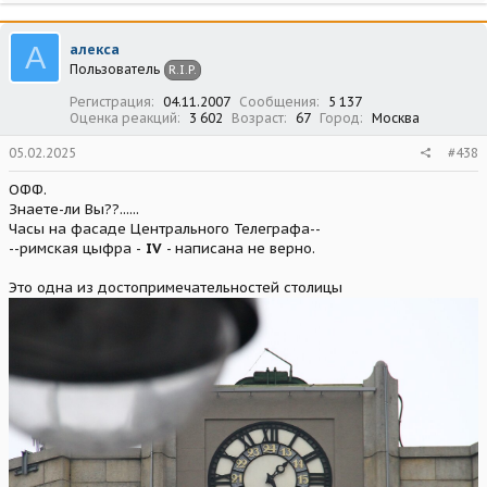
а
к
ц
А
алекса
и
Пользователь
R.I.P.
и
:
Регистрация
04.11.2007
Сообщения
5 137
Оценка реакций
3 602
Возраст
67
Город
Москва
05.02.2025
#438
ОФФ.
Знаете-ли Вы??......
Часы на фасаде Центрального Телеграфа--
--римская цыфра -
IV
- написана не верно.
Это одна из достопримечательностей столицы