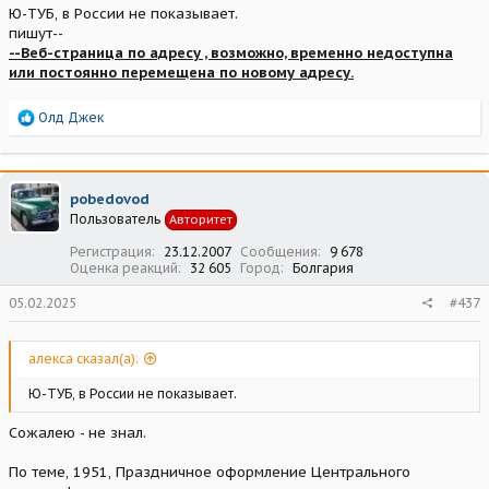
Ю-ТУБ, в России не показывает.
пишут--
--Веб-страница по адресу , возможно, временно недоступна
или постоянно перемещена по новому адресу.
Р
Олд Джек
е
а
к
ц
pobedovod
и
Пользователь
Авторитет
и
:
Регистрация
23.12.2007
Сообщения
9 678
Оценка реакций
32 605
Город
Болгария
05.02.2025
#437
алекса сказал(а):
Ю-ТУБ, в России не показывает.
Сожалею - не знал.
По теме, 1951, Праздничное оформление Центрального