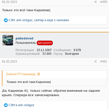
01.02.2025
#430
Только это всё-таки Кадиллак)
Р
СЭМ
,
ash-oldgaz
,
салгир
и еще 1 человек
е
а
к
ц
pobedovod
и
Пользователь
Авторитет
и
:
Регистрация
23.12.2007
Сообщения
9 678
Оценка реакций
32 605
Город
Болгария
01.02.2025
#431
Damon777 сказал(а):
Только это всё-таки Кадиллак)
Да, Кадиллак 61, только сейчас обратил внимания на заднее
крыло. Спереди все замаскировано.
Р
СЭМ
и
ash-oldgaz
е