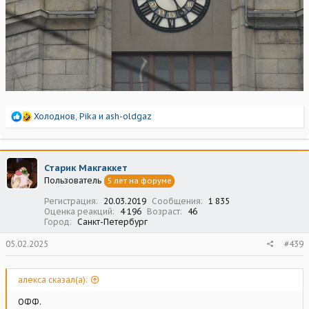
Р
Холоднов
,
Pika
и
ash-oldgaz
е
а
к
ц
Старик Макгаккет
и
Пользователь
5 лет на форуме
и
:
Регистрация
20.03.2019
Сообщения
1 835
Оценка реакций
4 196
Возраст
46
Город
Санкт-Петербург
05.02.2025
#439
алекса сказал(а):
ОФФ.