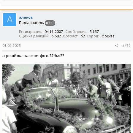
а
к
ц
А
алекса
и
Пользователь
R.I.P.
и
:
Регистрация
04.11.2007
Сообщения
5 137
Оценка реакций
3 602
Возраст
67
Город
Москва
01.02.2025
#432
а решётка на этом фото??Чья??