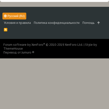
Русский (RU)
Условия и правила
Политика конфиденциальности
Помощь
R
S
S
®
Forum software by XenForo
© 2010-2019 XenForo Ltd.
|
Style by
ThemeHouse
Перевод от Jumuro ®