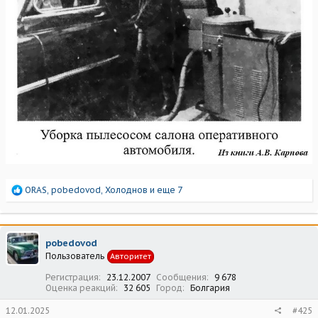
Р
ORAS
,
pobedovod
,
Холоднов
и еще 7
е
а
к
ц
pobedovod
и
Пользователь
Авторитет
и
:
Регистрация
23.12.2007
Сообщения
9 678
Оценка реакций
32 605
Город
Болгария
12.01.2025
#425