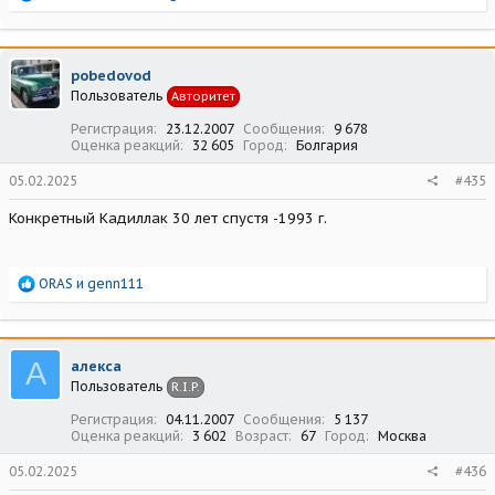
е
а
к
ц
pobedovod
и
Пользователь
Авторитет
и
:
Регистрация
23.12.2007
Сообщения
9 678
Оценка реакций
32 605
Город
Болгария
05.02.2025
#435
Конкретный Кадиллак 30 лет спустя -1993 г.
Р
ORAS
и
genn111
е
а
к
ц
А
алекса
и
Пользователь
R.I.P.
и
:
Регистрация
04.11.2007
Сообщения
5 137
Оценка реакций
3 602
Возраст
67
Город
Москва
05.02.2025
#436