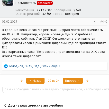
Пользователь
Авторитет
и
:
Регистрация
23.12.2007
Сообщения
9 678
Оценка реакций
32 605
Город
Болгария
05.02.2025
#440
В средние века число 4 в римских цифрах часто обозначалось
не IV, а IIII. Например, король - солнце Луи XIV требовал
обозначать себя как "Луи XIIII". Отголоском этого являются
циферблаты часов с римскими цифрами, где по традиции ставят
IIII.
Все карманные часы "Петровские", производства конца XIX века
имеют такой циферблат.
Р
Холоднов
,
ORAS
,
Олд Джек
и еще 7
е
а
к
Первый
Последняя
Назад
22 из 24
Вперед
ц
и
Вам необходимо войти или зарегистрироваться, чтобы здесь от
и
:
Другие классические автомобили