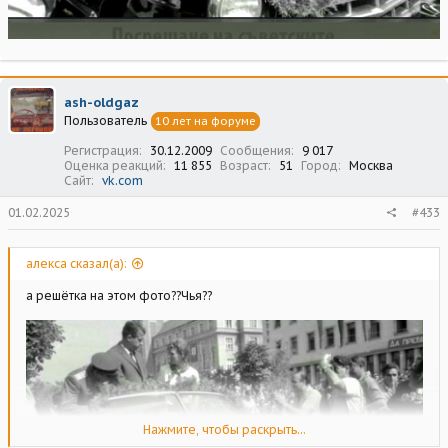
ash-oldgaz
Пользователь
10 лет на форуме
Регистрация
30.12.2009
Сообщения
9 017
Оценка реакций
11 855
Возраст
51
Город
Москва
Сайт
vk.com
01.02.2025
#433
алекса сказал(а):
а решётка на этом фото??Чья??
Нажмите, чтобы раскрыть...