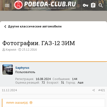
Другие классические автомобили
Фотографии. ГАЗ-12 ЗИМ
А
Д
Кирилл
23.12.2016
в
а
т
т
о
а
р
н
Saphyrus
т
а
Пользователь
е
ч
м
а
Регистрация
16.08.2024
Сообщения
144
ы
л
Оценка реакций
72
Возраст
31
Город
Ашя
а
11.12.2024
#421
mmm сказал(а):