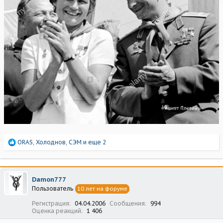
Р
ORAS
,
Холоднов
,
СЭМ
и еще 2
е
а
к
ц
Damon777
и
Пользователь
10 лет на форуме
и
:
Регистрация
04.04.2006
Сообщения
994
Оценка реакций
1 406