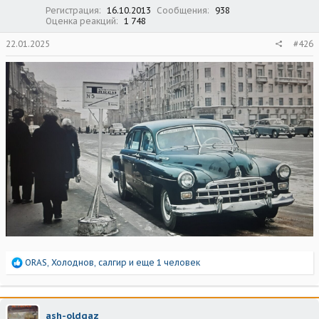
:
Регистрация
16.10.2013
Сообщения
938
Оценка реакций
1 748
22.01.2025
#426
Р
ORAS
,
Холоднов
,
салгир
и еще 1 человек
е
а
к
ц
ash-oldgaz
и