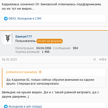
Кадиллака, конечно! От Зимовской отличалась подфарниками,
но их тут не видно...
Р
ORAS
,
Холоднов
и
СЭМ
е
а
к
ц
Damon777
и
Пользователь
10 лет на форуме
и
:
Регистрация
04.04.2006
Сообщения
994
Оценка реакций
1 406
01.02.2025
#434
pobedovod сказал(а):
Да, Кадиллак 61, только сейчас обратил внимания на заднее
крыло. Спереди все замаскировано.
Шильдик на крыле виден. Да и с такой рамкой ветровго, да с
двумя дверями...)
Р
Холоднов
и
ash-oldgaz