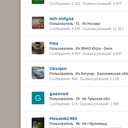
Сообщения
3 102
Оценка реакций
5 933
ash-oldgaz
Пользователь
·
51
·
Из
Москва
Сообщения
9 043
Оценка реакций
11 912
Pika
Пользователь
·
Из
ХМАО Югра - Омск
Сообщения
4 414
Оценка реакций
6 647
Oksiqen
Пользователь
·
Из
Богучар , Воронежская обл
Сообщения
466
Оценка реакций
1 138
gazovod
G
Пользователь
·
38
·
Из
Тульская обл
Сообщения
824
Оценка реакций
2 493
Mexanik1980
Пользователь
·
46
·
Из
г Бронницы