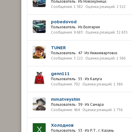
Пользователь
·
Из
Новокузнецк
Сообщения
1 382
Оценка реакций
2 522
pobedovod
Пользователь
·
Из
Болгария
Сообщения
9 683
Оценка реакций
32 635
TUNER
Пользователь
·
47
·
Из
Нижневартовск
Сообщения
3 222
Оценка реакций
1 586
genn111
Пользователь
·
55
·
Из
Калуга
Сообщения
702
Оценка реакций
1 386
mmatveyshin
Пользователь
·
39
·
Из
Самара
Сообщения
464
Оценка реакций
1 756
Холоднов
Х
Пользователь
·
53
·
Из
Р.Т., г. Казань