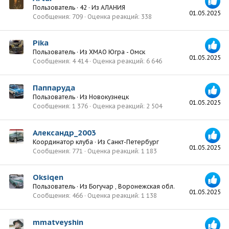
Пользователь
·
42
·
Из
АЛАНИЯ
01.05.2025
Сообщения
709
Оценка реакций
338
Pika
Пользователь
·
Из
ХМАО Югра - Омск
01.05.2025
Сообщения
4 414
Оценка реакций
6 646
Паппаруда
Пользователь
·
Из
Новокузнецк
01.05.2025
Сообщения
1 376
Оценка реакций
2 504
Александр_2003
Координатор клуба
·
Из
Санкт-Петербург
01.05.2025
Сообщения
771
Оценка реакций
1 183
Oksiqen
Пользователь
·
Из
Богучар , Воронежская обл.
01.05.2025
Сообщения
466
Оценка реакций
1 138
mmatveyshin