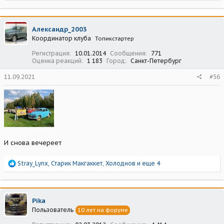
а
к
ц
Александр_2003
и
Координатор клуба
Топикстартер
и
:
Регистрация
10.01.2014
Сообщения
771
Оценка реакций
1 183
Город
Санкт-Петербург
11.09.2021
#56
И снова вечереет
Р
Stray_Lynx
,
Старик Макгаккет
,
Холоднов
и еще 4
е
а
к
ц
Pika
и
Пользователь
10 лет на форуме
и
: