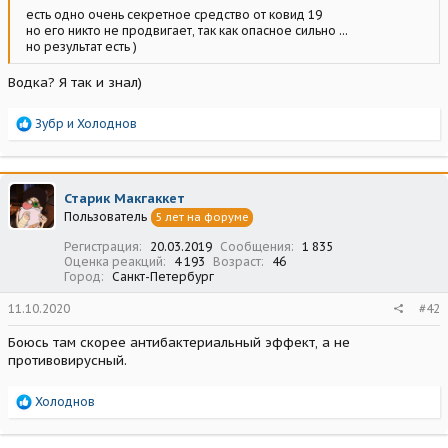
есть одно очень секретное средство от ковид 19
но его никто не продвигает, так как опасное сильно ...
но результат есть )
Водка? Я так и знал)
Р
Зубр
и
Холоднов
е
а
к
ц
Старик Макгаккет
и
Пользователь
5 лет на форуме
и
:
Регистрация
20.03.2019
Сообщения
1 835
Оценка реакций
4 193
Возраст
46
Город
Санкт-Петербург
11.10.2020
#42
Боюсь там скорее антибактериальный эффект, а не
противовирусный.
Р
Холоднов
е
а