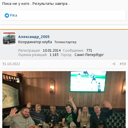
Пока не у кого . Результаты завтра .
Р
Pika
е
а
к
ц
Александр_2003
и
Координатор клуба
Топикстартер
и
:
Регистрация
10.01.2014
Сообщения
771
Оценка реакций
1 183
Город
Санкт-Петербург
31.10.2022
#59