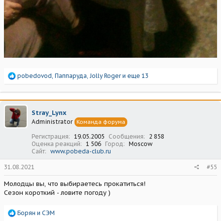
Р
pobedovod
,
Паппаруда
,
Jolly Roger
и еще 13
е
а
к
ц
Stray_Lynx
и
Administrator
Команда форума
и
:
Регистрация
19.05.2005
Сообщения
2 858
Оценка реакций
1 506
Город
Moscow
Сайт
www.pobeda-club.ru
31.08.2021
#55
Молодцы вы, что выбираетесь прокатиться!
Сезон короткий - ловите погоду )
Р
Борян
и
СЭМ
е