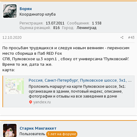
к
ц
Борян
и
Координатор клуба
и
:
Регистрация
13.07.2011
Сообщения
1 558
Оценка реакций
816
Город
Ленинград
12.10.2020
#43
По просьбам трудящихся и следуя новым веяниям - переносим
место сборища в Паб RED Fox
CПб, Пулковское ш.3 корп.1 , сбоку от универсама "Пулковский".
Время то же, дата та же.
карта:
Россия, Санкт-Петербург, Пулковское шоссе, 3к1, 196240
Проложить маршрут на карте Пулковское шоссе, 3к1:
организации в здании, почтовый индекс, описание,
фотографии и отзывы на все заведения в доме
yandex.ru
Старик Макгаккет
Пользователь
5 лет на форуме