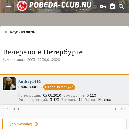
Клубная жизнь
Вечерело в Петербурге
А
Д
Александр_2003
30.01.2020
в
а
т
т
о
а
р
н
Andrey1992
т
а
Пользователь
е
ч
10 лет на форуме
м
а
Регистрация
05.09.2010
Сообщения
5 110
ы
л
Оценка реакций
3 423
Возраст
34
Город
Москва
а
11.10.2020
#41
Зубр сказал(а):