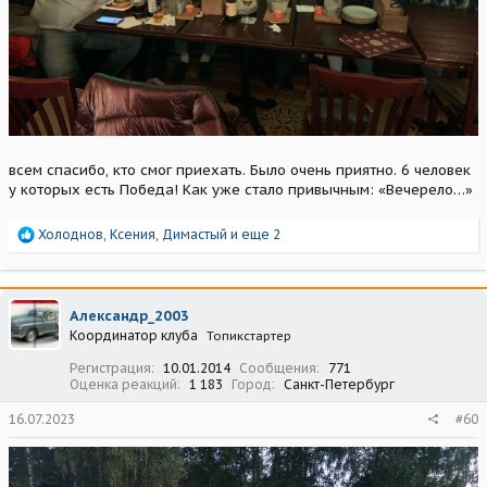
всем спасибо, кто смог приехать. Было очень приятно. 6 человек
у которых есть Победа! Как уже стало привычным: «Вечерело…»
Р
Холоднов
,
Ксения
,
Димастый
и еще 2
е
а
к
ц
Александр_2003
и
Координатор клуба
Топикстартер
и
:
Регистрация
10.01.2014
Сообщения
771
Оценка реакций
1 183
Город
Санкт-Петербург
16.07.2023
#60