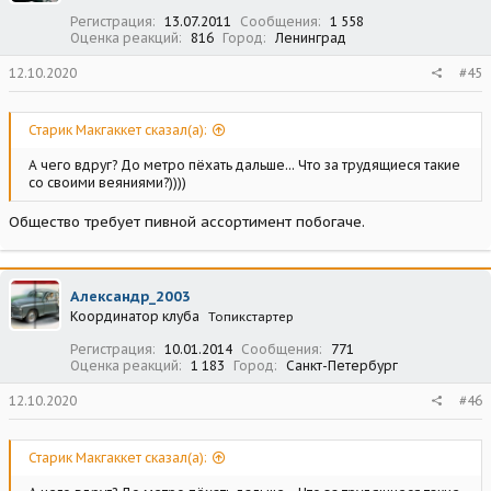
Регистрация
13.07.2011
Сообщения
1 558
Оценка реакций
816
Город
Ленинград
12.10.2020
#45
Старик Макгаккет сказал(а):
А чего вдруг? До метро пёхать дальше... Что за трудящиеся такие
со своими веяниями?))))
Общество требует пивной ассортимент побогаче.
Александр_2003
Координатор клуба
Топикстартер
Регистрация
10.01.2014
Сообщения
771
Оценка реакций
1 183
Город
Санкт-Петербург
12.10.2020
#46
Старик Макгаккет сказал(а):