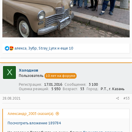
Р
алекса
,
Зубр
,
Stray_Lynx
и еще 10
е
а
к
ц
Х
Холоднов
и
Пользователь
10 лет на форуме
и
:
Регистрация
17.01.2016
Сообщения
3 100
Оценка реакций
5 930
Возраст
53
Город
Р.Т., г. Казань
28.08.2021
#53
Александр_2003 сказал(а):
Посмотреть вложение 189784