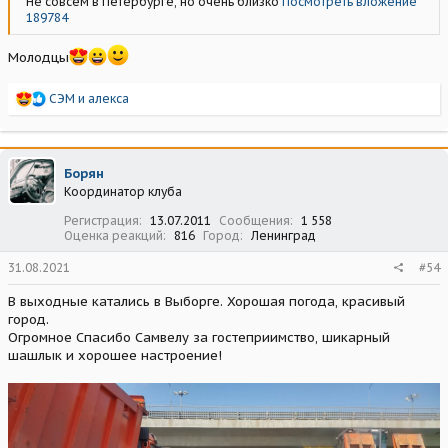
Не совсем в Петербурге, но очень близко
Посмотреть вложение
189784
Молодцы
Р
СЭМ
и
алекса
е
а
к
ц
Борян
и
Координатор клуба
и
:
Регистрация
13.07.2011
Сообщения
1 558
Оценка реакций
816
Город
Ленинград
31.08.2021
#54
В выходные катались в Выборге. Хорошая погода, красивый
город.
Огромное Спасибо Самвелу за гостеприимство, шикарный
шашлык и хорошее настроение!