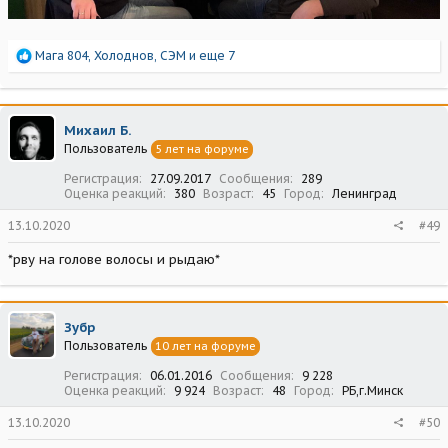
Р
Мага 804
,
Холоднов
,
СЭМ
и еще 7
е
а
к
ц
Михаил Б.
и
Пользователь
5 лет на форуме
и
:
Регистрация
27.09.2017
Сообщения
289
Оценка реакций
380
Возраст
45
Город
Ленинград
13.10.2020
#49
*рву на голове волосы и рыдаю*
Зубр
Пользователь
10 лет на форуме
Регистрация
06.01.2016
Сообщения
9 228
Оценка реакций
9 924
Возраст
48
Город
РБ,г.Минск
13.10.2020
#50