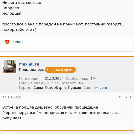
Нифига вас сколько!
Здорово!
молодцы!
просто все меня с победой не понимают, постоянно говорят...
нахер тебе это г(
Р
алекса
е
а
к
ц
maximush
и
Пользователь
5 лет на форуме
и
:
Регистрация
21.12.2014
Сообщения
394
Оценка реакций
133
Возраст
46
Город
Санкт-Петербург г. Пушкин
Сайт
vk.com
13.10.2020
#51
Встреча прошла душевно, обсудили прошедшие
"короновирусные" мероприятия и наметили некие планы на
будущее!