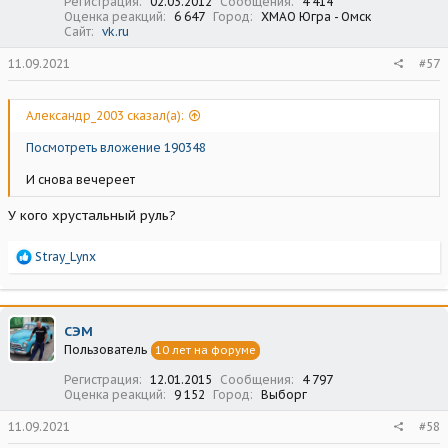
Регистрация
02.03.2012
Сообщения
4 414
Оценка реакций
6 647
Город
ХМАО Югра - Омск
Сайт
vk.ru
11.09.2021
#57
Александр_2003 сказал(а):
Посмотреть вложение 190348
И снова вечереет
У кого хрустальный руль?
Р
Stray_Lynx
е
а
к
ц
СЭМ
и
Пользователь
10 лет на форуме
и
:
Регистрация
12.01.2015
Сообщения
4 797
Оценка реакций
9 152
Город
Выборг
11.09.2021
#58