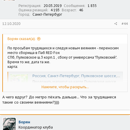
Регистрация
20.03.2019
Сообщения
1 835
Оценка реакций
4 193
Возраст
46
Город
Санкт-Петербург
12.10.2020
#44
Борян сказал(а):
По просьбам трудящихся и следуя новым веяниям - переносим
место сборища в Паб RED Fox
CПб, Пулковское ш.3 корп.1 , сбоку от универсама "Пулковский".
Время то же, дата та же.
карта:
Россия, Санкт-Петербург, Пулковское шоссе, 3к1, 196240
Проложить маршрут на карте Пулковское шоссе,
3к1: организации в здании, почтовый индекс,
Нажмите, чтобы раскрыть...
описание, фотографии и отзывы на все
заведения в доме
А чего вдруг? До метро пёхать дальше... Что за трудящиеся
yandex.ru
такие со своими веяниями?))))
Борян
Координатор клуба