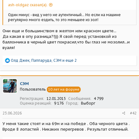
ash-oldgaz сказал(а):
Один минус - вид у него не аутентичный... Но если на машине
регулярно много ездить, то это меньшее из зол!
Они еще и большинством в желтом или красном цвете...
Да какая в опу разница?!))) Я свой перед установкой из
баллончика в черный цвет покрасил,что бы глаз не мозолил...и
вуаля!
Р
Олд Джек
,
Паппаруда
,
СЭМ
и еще 2
е
а
к
ц
СЭМ
и
Пользователь
10 лет на форуме
и
:
Регистрация
12.01.2015
Сообщения
4 799
Оценка реакций
9 176
Город
Выборг
23.06.2026
#42
У меня такие стоят и на 69м и на победе . Оба черного цвета .
Вроде 8 лопастей . Никаких перегревов . Результат отличный.