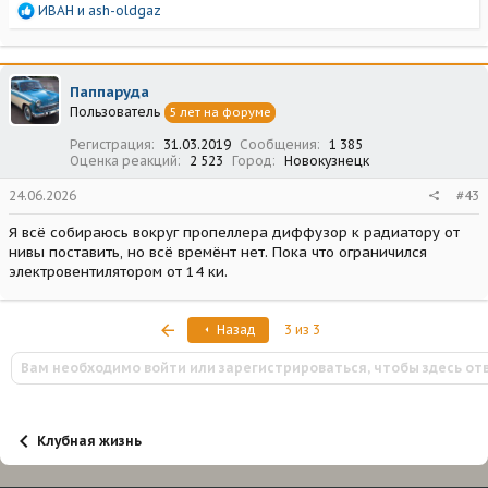
Р
ИВАН
и
ash-oldgaz
е
а
к
ц
Паппаруда
и
Пользователь
5 лет на форуме
и
:
Регистрация
31.03.2019
Сообщения
1 385
Оценка реакций
2 523
Город
Новокузнецк
24.06.2026
#43
Я всё собираюсь вокруг пропеллера диффузор к радиатору от
нивы поставить, но всё времёнт нет. Пока что ограничился
электровентилятором от 14 ки.
Первый
Назад
3 из 3
Вам необходимо войти или зарегистрироваться, чтобы здесь от
Клубная жизнь