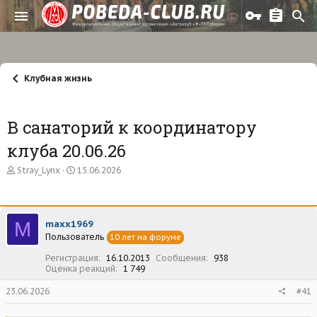
Клубная жизнь
В санаторий к координатору
клуба 20.06.26
А
Д
Stray_Lynx
15.06.2026
в
а
т
т
о
а
р
н
M
maxx1969
т
а
Пользователь
е
ч
10 лет на форуме
м
а
Регистрация
16.10.2013
Сообщения
938
ы
л
Оценка реакций
1 749
а
23.06.2026
#41