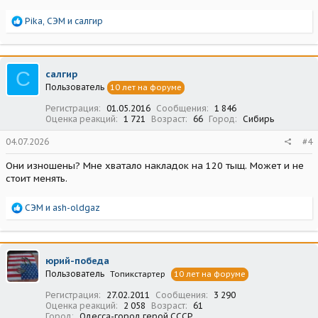
Р
Pika
,
СЭМ
и
салгир
е
а
к
ц
С
салгир
и
Пользователь
10 лет на форуме
и
:
Регистрация
01.05.2016
Сообщения
1 846
Оценка реакций
1 721
Возраст
66
Город
Сибирь
04.07.2026
#4
Они изношены? Мне хватало накладок на 120 тыщ. Может и не
стоит менять.
Р
СЭМ
и
ash-oldgaz
е
а
к
ц
юрий-победа
и
Пользователь
Топикстартер
10 лет на форуме
и
:
Регистрация
27.02.2011
Сообщения
3 290
Оценка реакций
2 058
Возраст
61
Город
Одесса-город герой СССР