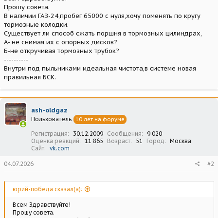
Прошу совета.
В наличии ГАЗ-24,пробег 65000 с нуля,хочу поменять по кругу
тормозные колодки.
Существует ли способ сжать поршня в тормозных цилиндрах,
А- не снимая их с опорных дисков?
Б-не откручивая тормозных трубок?
----------
Внутри под пыльниками идеальная чистота,в системе новая
правильная БСК.
ash-oldgaz
Пользователь
10 лет на форуме
Регистрация
30.12.2009
Сообщения
9 020
Оценка реакций
11 865
Возраст
51
Город
Москва
Сайт
vk.com
04.07.2026
#2
юрий-победа сказал(а):
Всем Здравствуйте!
Прошу совета.