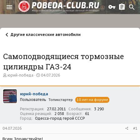
Другие классические автомобили
Самоподводящиеся тормозные
цилиндры ГАЗ-24
А
Д
юрий-победа
04.07.2026
в
а
т
т
о
а
юрий-победа
р
н
Пользователь
т
а
Топикстартер
10 лет на форуме
е
ч
Регистрация
27.02.2011
Сообщения
3 290
м
а
Оценка реакций
2 058
Возраст
61
ы
л
Город
Одесса-город герой СССР
а
04.07.2026
#1
Всем Здравствуйте!