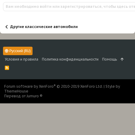
к
Вам необходимо войти или зарегистрироваться, чтобы здесь от
ц
и
и
:
Другие классические автомобили
Русский (RU)
Условия и правила
Политика конфиденциальности
Помощь
R
S
S
®
Forum software by XenForo
© 2010-2019 XenForo Ltd.
|
Style by
ThemeHouse
Перевод от Jumuro ®