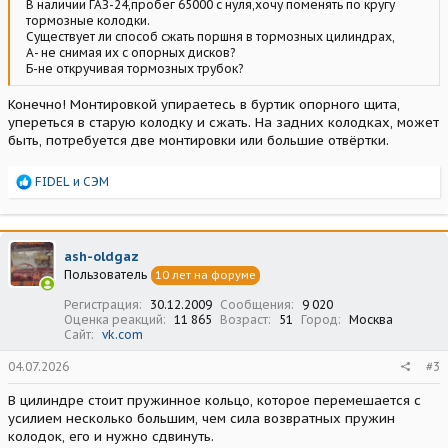
В наличии ГАЗ-24,пробег 65000 с нуля,хочу поменять по кругу
тормозные колодки.
Существует ли способ сжать поршня в тормозных цилиндрах,
А- не снимая их с опорных дисков?
Б-не откручивая тормозных трубок?
Конечно! Монтировкой упираетесь в буртик опорного щита,
упереться в старую колодку и сжать. На задних колодках, может
быть, потребуется две монтировки или большие отвёртки.
Р
FIDEL
и
СЭМ
е
а
к
ц
ash-oldgaz
и
Пользователь
10 лет на форуме
и
:
Регистрация
30.12.2009
Сообщения
9 020
Оценка реакций
11 865
Возраст
51
Город
Москва
Сайт
vk.com
04.07.2026
#3
В цилиндре стоит пружинное кольцо, которое перемешается с
усилием несколько большим, чем сила возвратных пружин
колодок, его и нужно сдвинуть.