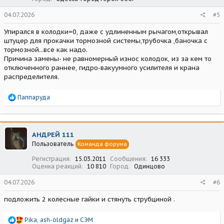
04.07.2026
#5
Упирался в колодки=0, даже с удлиненным рычагом,открывал
штуцер для прокачки тормозной системы,трубочка ,баночка с
тормозной...все как надо.
Причина замены- не равномерный износ колодок, из за кем то
отключенного раннее, гидро-вакуумного усилителя и крана
распределителя.
Р
Паппаруда
е
а
к
ц
АНДРЕЙ 111
и
Пользователь
Команда форума
и
:
Регистрация
15.03.2011
Сообщения
16 333
Оценка реакций
10 810
Город
Одинцово
04.07.2026
#6
подложить 2 колесные гайки и стянуть струбциной .
Р
Pika
,
ash-oldgaz
и
СЭМ