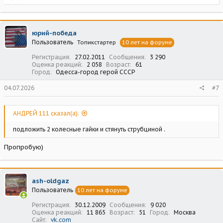
е
а
к
ц
юрий-победа
и
Пользователь
Топикстартер
10 лет на форуме
и
:
Регистрация
27.02.2011
Сообщения
3 290
Оценка реакций
2 058
Возраст
61
Город
Одесса-город герой СССР
04.07.2026
#7
АНДРЕЙ 111 сказал(а):
подложить 2 колесные гайки и стянуть струбциной .
Пропробую)
ash-oldgaz
Пользователь
10 лет на форуме
Регистрация
30.12.2009
Сообщения
9 020
Оценка реакций
11 865
Возраст
51
Город
Москва
Сайт
vk.com