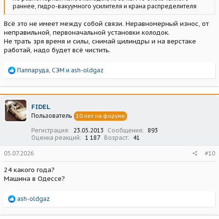
раннее, гидро-вакуумного усилителя и крана распределителя
Всё это не имеет между собой связи. Неравномерный износ, от
неправильной, первоначальной установки колодок.
Не трать зря время и силы, снимай цилиндры и на верстаке
работай, надо будет всё чистить.
Р
Паппаруда
,
СЭМ
и
ash-oldgaz
е
а
к
ц
FIDEL
и
Пользователь
10 лет на форуме
и
:
Регистрация
23.05.2013
Сообщения
893
Оценка реакций
1 187
Возраст
41
05.07.2026
#10
24 какого года?
Машина в Одессе?
Р
ash-oldgaz
е
а