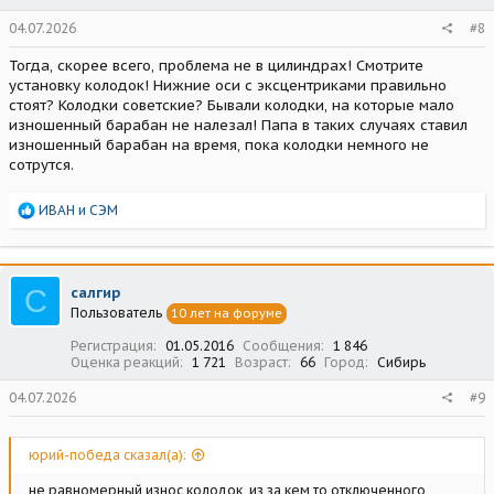
04.07.2026
#8
Тогда, скорее всего, проблема не в цилиндрах! Смотрите
установку колодок! Нижние оси с эксцентриками правильно
стоят? Колодки советские? Бывали колодки, на которые мало
изношенный барабан не налезал! Папа в таких случаях ставил
изношенный барабан на время, пока колодки немного не
сотрутся.
Р
ИВАН
и
СЭМ
е
а
к
ц
С
салгир
и
Пользователь
10 лет на форуме
и
:
Регистрация
01.05.2016
Сообщения
1 846
Оценка реакций
1 721
Возраст
66
Город
Сибирь
04.07.2026
#9
юрий-победа сказал(а):
не равномерный износ колодок, из за кем то отключенного