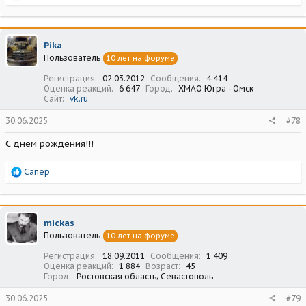
е
а
к
ц
Pika
и
Пользователь
10 лет на форуме
и
:
Регистрация
02.03.2012
Сообщения
4 414
Оценка реакций
6 647
Город
ХМАО Югра - Омск
Сайт
vk.ru
30.06.2025
#78
С днем рождения!!!
Р
Сапёр
е
а
к
ц
mickas
и
Пользователь
10 лет на форуме
и
:
Регистрация
18.09.2011
Сообщения
1 409
Оценка реакций
1 884
Возраст
45
Город
Ростовская область; Севастополь
30.06.2025
#79