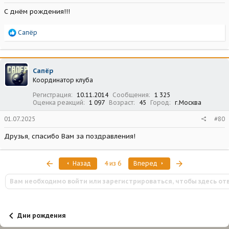
С днём рождения!!!
Р
Сапёр
е
а
к
ц
Сапёр
и
Координатор клуба
и
:
Регистрация
10.11.2014
Сообщения
1 325
Оценка реакций
1 097
Возраст
45
Город
г.Москва
01.07.2025
#80
Друзья, спасибо Вам за поздравления!
Первый
Последняя
Назад
4 из 6
Вперед
Вам необходимо войти или зарегистрироваться, чтобы здесь от
Дни рождения