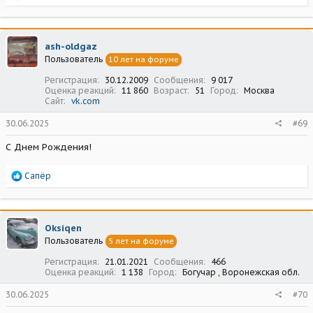
е
а
к
ц
ash-oldgaz
и
Пользователь
10 лет на форуме
и
:
Регистрация
30.12.2009
Сообщения
9 017
Оценка реакций
11 860
Возраст
51
Город
Москва
Сайт
vk.com
30.06.2025
#69
С Днем Рождения!
Р
Сапёр
е
а
к
ц
Oksiqen
и
Пользователь
5 лет на форуме
и
:
Регистрация
21.01.2021
Сообщения
466
Оценка реакций
1 138
Город
Богучар , Воронежская обл.
30.06.2025
#70