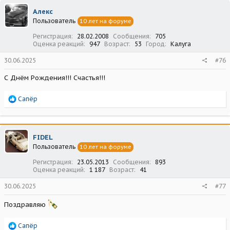
ц
Алекс
и
Пользователь
10 лет на форуме
и
:
Регистрация
28.02.2008
Сообщения
705
Оценка реакций
947
Возраст
53
Город
Калуга
30.06.2025
#76
С Днём Рождения!!! Счастья!!!
Р
Сапёр
е
а
к
ц
FIDEL
и
Пользователь
10 лет на форуме
и
:
Регистрация
23.05.2013
Сообщения
893
Оценка реакций
1 187
Возраст
41
30.06.2025
#77
Поздравляю
Р
Сапёр