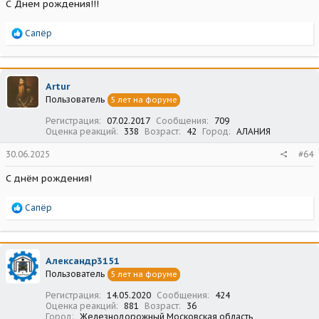
С Днем рождения!!!
Р
Сапёр
е
а
к
ц
Artur
и
Пользователь
5 лет на форуме
и
:
Регистрация
07.02.2017
Сообщения
709
Оценка реакций
338
Возраст
42
Город
АЛАНИЯ
30.06.2025
#64
С днём рождения!
Р
Сапёр
е
а
к
ц
Александр3151
и
Пользователь
5 лет на форуме
и
:
Регистрация
14.05.2020
Сообщения
424
Оценка реакций
881
Возраст
36
Город
Железнодорожный Московская область