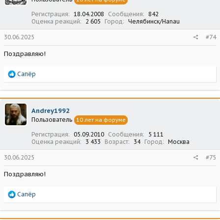
и
:
Регистрация
18.04.2008
Сообщения
842
Оценка реакций
2 605
Город
Челябинск/Hanau
30.06.2025
#74
Поздравляю!
Р
Сапёр
е
а
к
ц
Andrey1992
и
Пользователь
10 лет на форуме
и
:
Регистрация
05.09.2010
Сообщения
5 111
Оценка реакций
3 433
Возраст
34
Город
Москва
30.06.2025
#75
Поздравляю!
Р
Сапёр
е
а
к