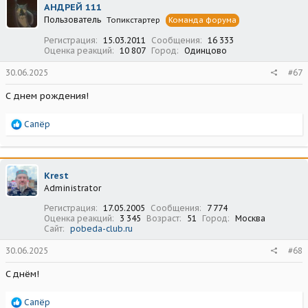
АНДРЕЙ 111
и
Пользователь
Топикстартер
Команда форума
и
:
Регистрация
15.03.2011
Сообщения
16 333
Оценка реакций
10 807
Город
Одинцово
30.06.2025
#67
С днем рождения!
Р
Сапёр
е
а
к
ц
Krest
и
Administrator
и
:
Регистрация
17.05.2005
Сообщения
7 774
Оценка реакций
3 345
Возраст
51
Город
Москва
Сайт
pobeda-club.ru
30.06.2025
#68
C днём!
Р
Сапёр