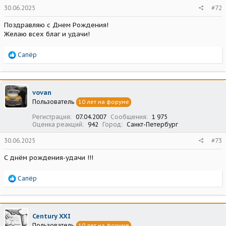
30.06.2025
#72
Поздравляю с Днем Рождения!
Желаю всех благ и удачи!
Р
Сапёр
е
а
к
ц
vovan
и
Пользователь
10 лет на форуме
и
:
Регистрация
07.04.2007
Сообщения
1 975
Оценка реакций
942
Город
Санкт-Петербург
30.06.2025
#73
С днём рождения-удачи !!!
Р
Сапёр
е
а
к
ц
Century XXI
и
Пользователь
10 лет на форуме