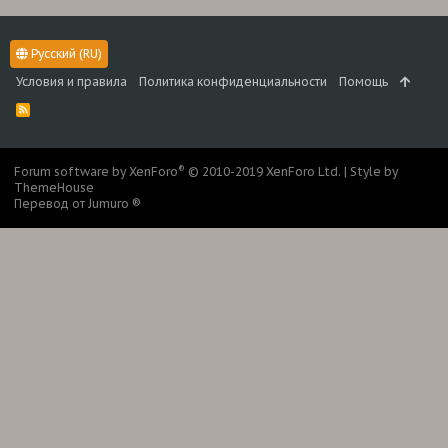
Русский (RU)
Условия и правила
Политика конфиденциальности
Помощь
R
S
S
®
Forum software by XenForo
© 2010-2019 XenForo Ltd.
|
Style by
ThemeHouse
Перевод от Jumuro ®