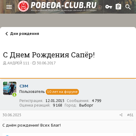
Дни рождения
С Днем Рождения Сапёр!
А
Д
АНДРЕЙ 111
30.06.2017
в
а
т
т
о
а
р
н
СЭМ
т
а
Пользователь
е
ч
10 лет на форуме
м
а
Регистрация
12.01.2015
Сообщения
4 799
ы
л
Оценка реакций
9 168
Город
Выборг
а
30.06.2025
#61
С днём рождения! Всех Благ!