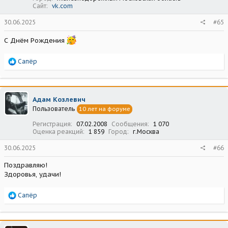
Сайт
vk.com
30.06.2025
#65
С Днём Рождения
Р
Сапёр
е
а
к
ц
Адам Козлевич
и
Пользователь
10 лет на форуме
и
:
Регистрация
07.02.2008
Сообщения
1 070
Оценка реакций
1 859
Город
г.Москва
30.06.2025
#66
Поздравляю!
Здоровья, удачи!
Р
Сапёр
е
а
к
ц