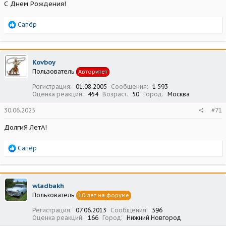
С Днем Рождения!
Р
Сапёр
е
а
к
ц
Kovboy
и
Пользователь
Авторитет
и
:
Регистрация
01.08.2005
Сообщения
1 593
Оценка реакций
454
Возраст
50
Город
Москва
30.06.2025
#71
ДолгиЯ ЛетА!
Р
Сапёр
е
а
к
ц
wladbakh
и
Пользователь
10 лет на форуме
и
:
Регистрация
07.06.2013
Сообщения
596
Оценка реакций
166
Город
Нижний Новгород