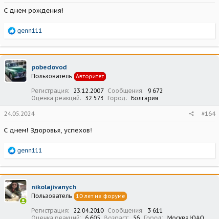
С днем рождения!
Р
genn111
е
а
к
ц
pobedovod
и
Пользователь
Авторитет
и
:
Регистрация
23.12.2007
Сообщения
9 672
Оценка реакций
32 573
Город
Болгария
24.05.2024
#164
С днем! Здоровья, успехов!
Р
genn111
е
а
к
ц
nikolajivanych
и
Пользователь
10 лет на форуме
и
:
Регистрация
22.04.2010
Сообщения
3 611
Оценка реакций
6 605
Возраст
56
Город
Москва ЮАО