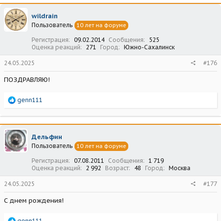
к
ц
wildrain
и
Пользователь
10 лет на форуме
и
:
Регистрация
09.02.2014
Сообщения
525
Оценка реакций
271
Город
Южно-Сахалинск
24.05.2025
#176
ПОЗДРАВЛЯЮ!
Р
genn111
е
а
к
ц
Дельфин
и
Пользователь
10 лет на форуме
и
:
Регистрация
07.08.2011
Сообщения
1 719
Оценка реакций
2 992
Возраст
48
Город
Москва
24.05.2025
#177
С днем рождения!
Р
genn111