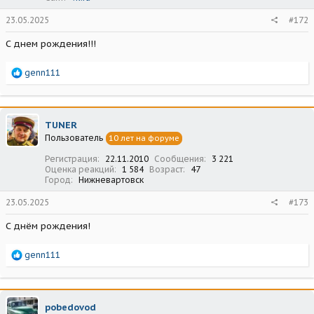
23.05.2025
#172
С днем рождения!!!
Р
genn111
е
а
к
ц
TUNER
и
Пользователь
10 лет на форуме
и
:
Регистрация
22.11.2010
Сообщения
3 221
Оценка реакций
1 584
Возраст
47
Город
Нижневартовск
23.05.2025
#173
С днём рождения!
Р
genn111
е
а
к
ц
pobedovod
и