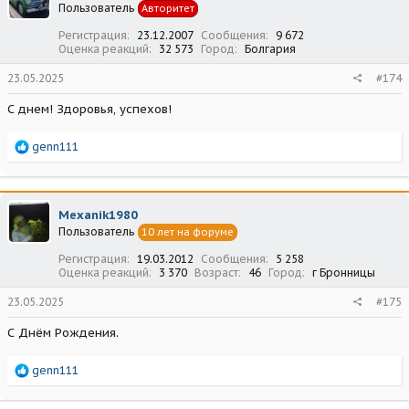
Пользователь
Авторитет
и
:
Регистрация
23.12.2007
Сообщения
9 672
Оценка реакций
32 573
Город
Болгария
23.05.2025
#174
С днем! Здоровья, успехов!
Р
genn111
е
а
к
ц
Mexanik1980
и
Пользователь
10 лет на форуме
и
:
Регистрация
19.03.2012
Сообщения
5 258
Оценка реакций
3 370
Возраст
46
Город
г Бронницы
23.05.2025
#175
С Днём Рождения.
Р
genn111
е
а