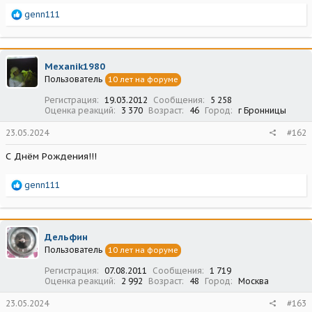
Р
genn111
е
а
к
ц
Mexanik1980
и
Пользователь
10 лет на форуме
и
:
Регистрация
19.03.2012
Сообщения
5 258
Оценка реакций
3 370
Возраст
46
Город
г Бронницы
23.05.2024
#162
С Днём Рождения!!!
Р
genn111
е
а
к
ц
Дельфин
и
Пользователь
10 лет на форуме
и
:
Регистрация
07.08.2011
Сообщения
1 719
Оценка реакций
2 992
Возраст
48
Город
Москва
23.05.2024
#163