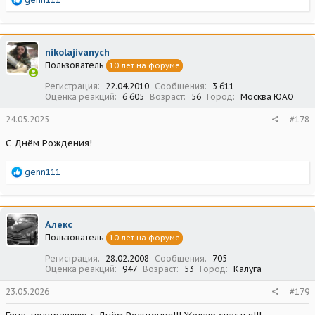
е
а
к
ц
nikolajivanych
и
Пользователь
10 лет на форуме
и
:
Регистрация
22.04.2010
Сообщения
3 611
Оценка реакций
6 605
Возраст
56
Город
Москва ЮАО
24.05.2025
#178
С Днём Рождения!
Р
genn111
е
а
к
ц
Алекс
и
Пользователь
10 лет на форуме
и
:
Регистрация
28.02.2008
Сообщения
705
Оценка реакций
947
Возраст
53
Город
Калуга
23.05.2026
#179