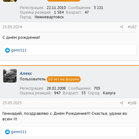
:
Регистрация
22.11.2010
Сообщения
3 221
Оценка реакций
1 584
Возраст
47
Город
Нижневартовск
25.05.2024
#167
С днём рождения!
Р
genn111
е
а
к
ц
Алекс
и
Пользователь
10 лет на форуме
и
:
Регистрация
28.02.2008
Сообщения
705
Оценка реакций
947
Возраст
53
Город
Калуга
23.05.2025
#168
Геннадий, поздравляю с Днём Рождения!!! Счастья, удачи во
всем !!!
Р
genn111
е