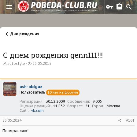
Дни рождения
С днем рождения genn111!!!
А
Д
autostyle
23.05.2015
в
а
т
т
о
а
р
н
ash-oldgaz
т
а
Пользователь
е
ч
10 лет на форуме
м
а
Регистрация
30.12.2009
Сообщения
9 005
ы
л
Оценка реакций
11 832
Возраст
51
Город
Москва
а
Сайт
vk.com
23.05.2024
#161
Поздравляю!