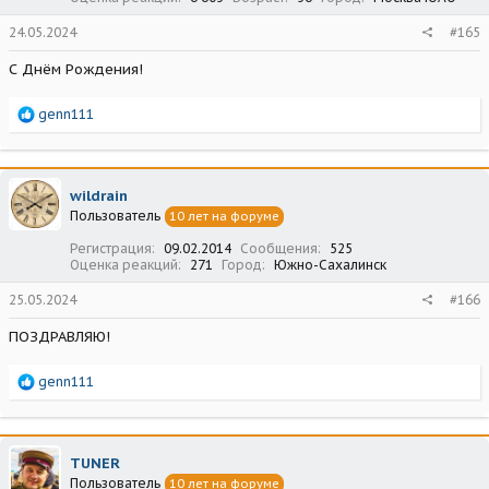
24.05.2024
#165
С Днём Рождения!
Р
genn111
е
а
к
ц
wildrain
и
Пользователь
10 лет на форуме
и
:
Регистрация
09.02.2014
Сообщения
525
Оценка реакций
271
Город
Южно-Сахалинск
25.05.2024
#166
ПОЗДРАВЛЯЮ!
Р
genn111
е
а
к
ц
TUNER
и
Пользователь
10 лет на форуме
и