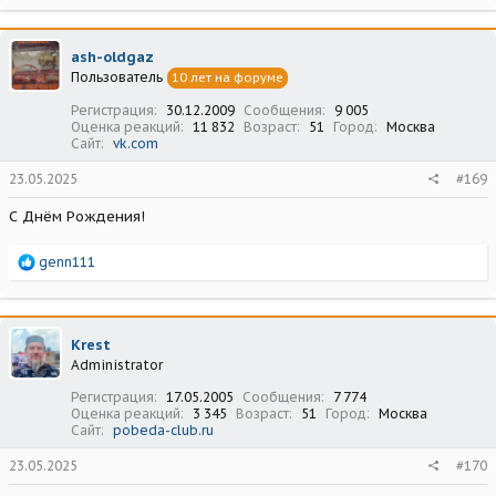
а
к
ц
ash-oldgaz
и
Пользователь
10 лет на форуме
и
:
Регистрация
30.12.2009
Сообщения
9 005
Оценка реакций
11 832
Возраст
51
Город
Москва
Сайт
vk.com
23.05.2025
#169
С Днём Рождения!
Р
genn111
е
а
к
ц
Krest
и
Administrator
и
:
Регистрация
17.05.2005
Сообщения
7 774
Оценка реакций
3 345
Возраст
51
Город
Москва
Сайт
pobeda-club.ru
23.05.2025
#170