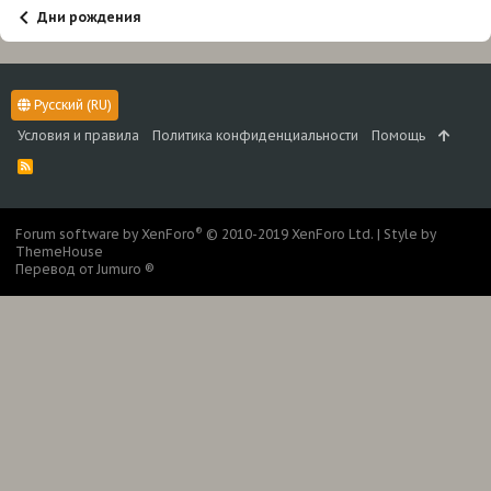
Дни рождения
Русский (RU)
Условия и правила
Политика конфиденциальности
Помощь
R
S
S
®
Forum software by XenForo
© 2010-2019 XenForo Ltd.
|
Style by
ThemeHouse
Перевод от Jumuro ®