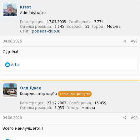
ц
Krest
и
Administrator
и
:
Регистрация
17.05.2005
Сообщения
7 774
Оценка реакций
3 345
Возраст
51
Город
Москва
Сайт
pobeda-club.ru
04.06.2026
#98
С днём!
Р
Artur
е
а
к
ц
Олд Джек
и
Координатор клуба
Команда форума
и
:
Регистрация
23.12.2007
Сообщения
13 439
Оценка реакций
5 953
Город
москва
04.06.2026
#99
Всего наилучшего!!!