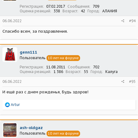
:
Регистрация
07.02.2017
Сообщения
709
Оценка реакций
338
Возраст
42
Город
АЛАНИЯ
06.06.2022
#94
Спасибо всем, за поздравления.
genn111
Пользователь
10 лет на форуме
Регистрация
11.08.2011
Сообщения
702
Оценка реакций
1 386
Возраст
55
Город
Калуга
06.06.2022
#95
И ещё раз с днем рожденья, Будь здоров!
Р
Artur
е
а
к
ц
ash-oldgaz
и
Пользователь
10 лет на форуме
и