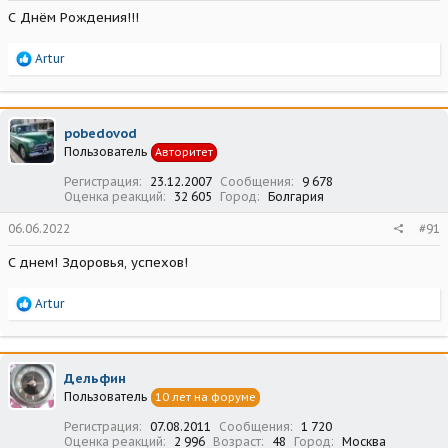
С Днём Рождения!!!
Р
Artur
е
а
к
ц
pobedovod
и
Пользователь
Авторитет
и
:
Регистрация
23.12.2007
Сообщения
9 678
Оценка реакций
32 605
Город
Болгария
06.06.2022
#91
С днем! Здоровья, успехов!
Р
Artur
е
а
к
ц
Дельфин
и
Пользователь
10 лет на форуме
и
:
Регистрация
07.08.2011
Сообщения
1 720
Оценка реакций
2 996
Возраст
48
Город
Москва