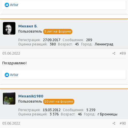
Р
Artur
е
а
к
ц
Михаил Б.
и
Пользователь
5 лет на форуме
и
:
Регистрация
27.09.2017
Сообщения
289
Оценка реакций
380
Возраст
45
Город
Ленинград
05.06.2022
#89
Поздравляю!
Р
Artur
е
а
к
ц
Mexanik1980
и
Пользователь
10 лет на форуме
и
:
Регистрация
19.03.2012
Сообщения
5 259
Оценка реакций
3 376
Возраст
46
Город
г Бронницы
05.06.2022
#90