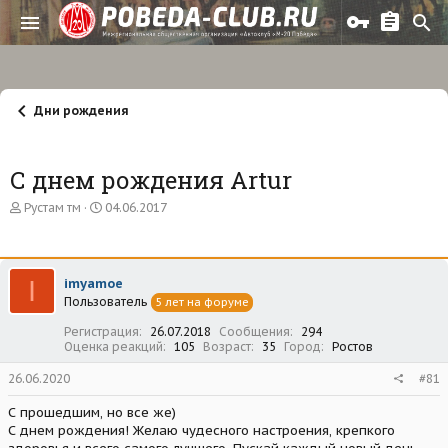
Дни рождения
С днем рождения Artur
А
Д
Рустам тм
04.06.2017
в
а
т
т
о
а
р
н
I
imyamoe
т
а
Пользователь
е
ч
5 лет на форуме
м
а
Регистрация
26.07.2018
Сообщения
294
ы
л
Оценка реакций
105
Возраст
35
Город
Ростов
а
26.06.2020
#81
С прошедшим, но все же)
С днем рождения! Желаю чудесного настроения, крепкого