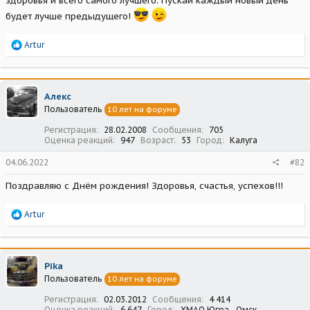
здоровья и всего самого лучшего. Пускай каждый новый день
будет лучше предыдущего!
Р
Artur
е
а
к
ц
Алекс
и
Пользователь
10 лет на форуме
и
:
Регистрация
28.02.2008
Сообщения
705
Оценка реакций
947
Возраст
53
Город
Калуга
04.06.2022
#82
Поздравляю с Днём рождения! Здоровья, счастья, успехов!!!
Р
Artur
е
а
к
ц
Pika
и
Пользователь
10 лет на форуме
и
:
Регистрация
02.03.2012
Сообщения
4 414
Оценка реакций
6 647
Город
ХМАО Югра - Омск