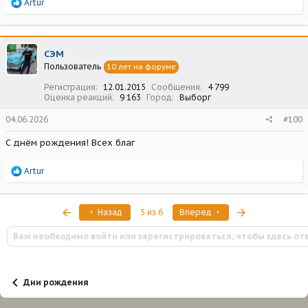
Р
Artur
е
а
к
ц
СЭМ
и
Пользователь
10 лет на форуме
и
:
Регистрация
12.01.2015
Сообщения
4 799
Оценка реакций
9 163
Город
Выборг
04.06.2026
#100
С днём рождения! Всех благ
Р
Artur
е
а
к
Первый
Последняя
Назад
5 из 6
Вперед
ц
и
Вам необходимо войти или зарегистрироваться, чтобы здесь от
и
:
Дни рождения