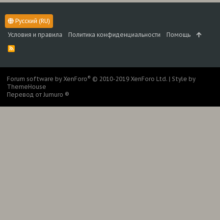
Русский (RU)
Условия и правила
Политика конфиденциальности
Помощь
R
S
S
®
Forum software by XenForo
© 2010-2019 XenForo Ltd.
|
Style by
ThemeHouse
Перевод от Jumuro ®