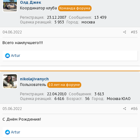
Олд Джек
и
Координатор клуба
Команда форума
и
:
Регистрация
23.12.2007
Сообщения
13 439
Оценка реакций
5 953
Город
москва
04.06.2022
#85
Всего наилучшего!!!
Р
Artur
е
а
к
ц
nikolajivanych
и
Пользователь
10 лет на форуме
и
:
Регистрация
22.04.2010
Сообщения
3 613
Оценка реакций
6 616
Возраст
56
Город
Москва ЮАО
05.06.2022
#86
С Днём Рождения!
Р
Artur
е