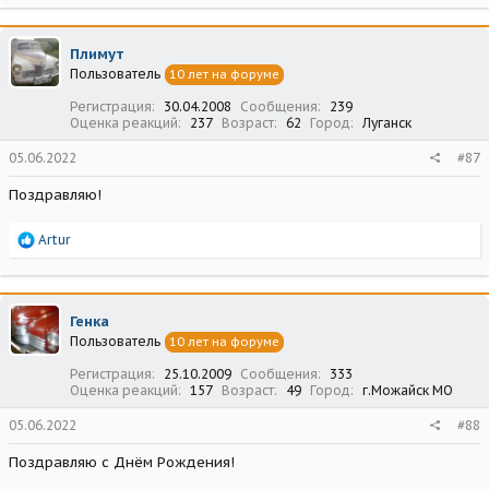
а
к
ц
Плимут
и
Пользователь
10 лет на форуме
и
:
Регистрация
30.04.2008
Сообщения
239
Оценка реакций
237
Возраст
62
Город
Луганск
05.06.2022
#87
Поздравляю!
Р
Artur
е
а
к
ц
Генка
и
Пользователь
10 лет на форуме
и
:
Регистрация
25.10.2009
Сообщения
333
Оценка реакций
157
Возраст
49
Город
г.Можайск МО
05.06.2022
#88
Поздравляю с Днём Рождения!