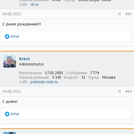
Сайт
vk.ru
04.06.2022
#83
С днем рождения!!!
Р
Artur
е
а
к
ц
Krest
и
Administrator
и
:
Регистрация
17.05.2005
Сообщения
7 774
Оценка реакций
3 345
Возраст
51
Город
Москва
Сайт
pobeda-club.ru
04.06.2022
#84
С днём!
Р
Artur
е
а
к
ц