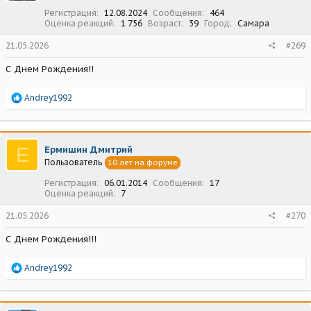
:
Регистрация
12.08.2024
Сообщения
464
Оценка реакций
1 756
Возраст
39
Город
Самара
21.05.2026
#269
С Днем Рождения!!
Р
Andrey1992
е
а
к
ц
Е
Ермишин Дмитрий
и
Пользователь
10 лет на форуме
и
:
Регистрация
06.01.2014
Сообщения
17
Оценка реакций
7
21.05.2026
#270
С Днем Рождения!!!
Р
Andrey1992
е
а
к