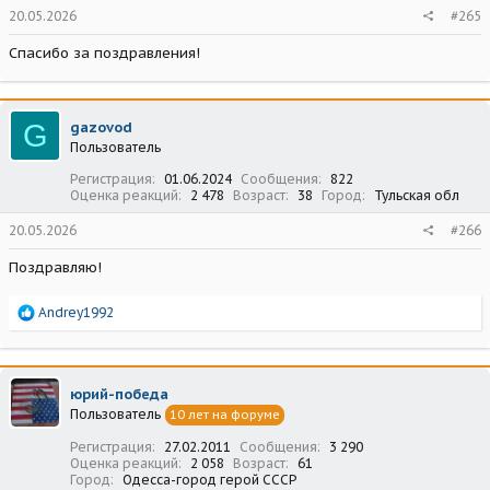
20.05.2026
#265
Спасибо за поздравления!
G
gazovod
Пользователь
Регистрация
01.06.2024
Сообщения
822
Оценка реакций
2 478
Возраст
38
Город
Тульская обл
20.05.2026
#266
Поздравляю!
Р
Andrey1992
е
а
к
ц
юрий-победа
и
Пользователь
10 лет на форуме
и
:
Регистрация
27.02.2011
Сообщения
3 290
Оценка реакций
2 058
Возраст
61
Город
Одесса-город герой СССР