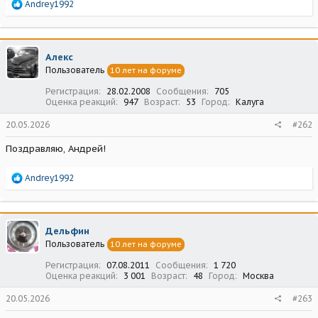
Р
Andrey1992
е
а
к
ц
Алекс
и
Пользователь
10 лет на форуме
и
:
Регистрация
28.02.2008
Сообщения
705
Оценка реакций
947
Возраст
53
Город
Калуга
20.05.2026
#262
Поздравляю, Андрей!
Р
Andrey1992
е
а
к
ц
Дельфин
и
Пользователь
10 лет на форуме
и
:
Регистрация
07.08.2011
Сообщения
1 720
Оценка реакций
3 001
Возраст
48
Город
Москва
20.05.2026
#263