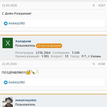
21.05.2026
#267
С Днём Рождения!
Р
Andrey1992
е
а
к
ц
Х
Холоднов
и
Пользователь
10 лет на форуме
и
:
Регистрация
17.01.2016
Сообщения
3 100
Оценка реакций
5 931
Возраст
53
Город
Р.Т., г. Казань
21.05.2026
#268
ПОЗДРАВЛЯЮ!!!
Р
Andrey1992
е
а
к
ц
mmatveyshin
и
Пользователь
и