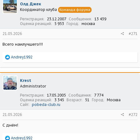
ц
Олд Джек
и
Координатор клуба
Команда форума
и
:
Регистрация
23.12.2007
Сообщения
13 439
Оценка реакций
5 953
Город
москва
21.05.2026
#271
Всего наилучшего!!!
Р
Andrey1992
е
а
к
ц
Krest
и
Administrator
и
:
Регистрация
17.05.2005
Сообщения
7 774
Оценка реакций
3 345
Возраст
51
Город
Москва
Сайт
pobeda-club.ru
21.05.2026
#272
С днём!
Р
Andrey1992