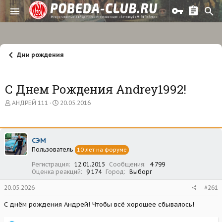
Дни рождения
С Днем Рождения Andrey1992!
А
Д
АНДРЕЙ 111
20.05.2016
в
а
т
т
о
а
р
н
СЭМ
т
а
Пользователь
е
ч
10 лет на форуме
м
а
Регистрация
12.01.2015
Сообщения
4 799
ы
л
Оценка реакций
9 174
Город
Выборг
а
20.05.2026
#261
С днём рождения Андрей! Чтобы всё хорошее сбывалось!