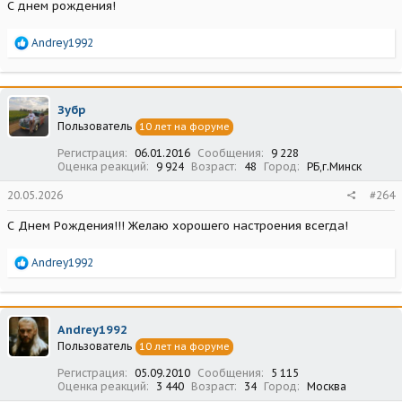
С днем рождения!
Р
Andrey1992
е
а
к
ц
Зубр
и
Пользователь
10 лет на форуме
и
:
Регистрация
06.01.2016
Сообщения
9 228
Оценка реакций
9 924
Возраст
48
Город
РБ,г.Минск
20.05.2026
#264
С Днем Рождения!!! Желаю хорошего настроения всегда!
Р
Andrey1992
е
а
к
ц
Andrey1992
и
Пользователь
10 лет на форуме
и
:
Регистрация
05.09.2010
Сообщения
5 115
Оценка реакций
3 440
Возраст
34
Город
Москва