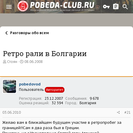
Разговоры обо всем
Ретро рали в Болгарии
А
Д
Стоян
08.06.2008
в
а
т
т
о
а
р
н
pobedovod
т
а
Пользователь
е
ч
Авторитет
м
а
Регистрация
23.12.2007
Сообщения
9 678
ы
л
Оценка реакций
32 594
Город
Болгария
а
03.06.2010
#21
Желаю вам в ближайщем будущем участие в ретропробег за
границей!!Сам я два раза был в Греции.