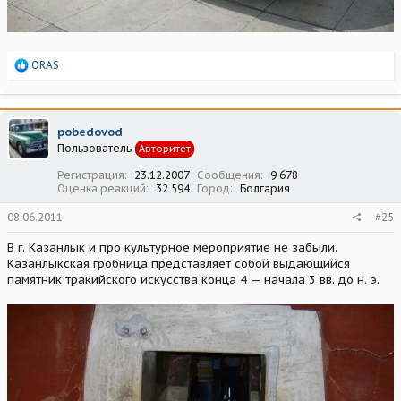
Р
ORAS
е
а
к
ц
pobedovod
и
Пользователь
Авторитет
и
:
Регистрация
23.12.2007
Сообщения
9 678
Оценка реакций
32 594
Город
Болгария
08.06.2011
#25
В г. Казанлык и про культурное мероприятие не забыли.
Казанлыкская гробница представляет собой выдающийся
памятник тракийского искусства конца 4 — начала 3 вв. до н. э.