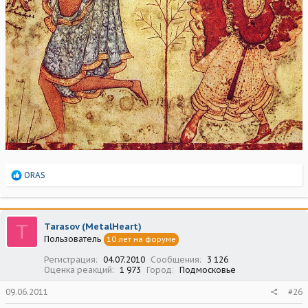
Р
ORAS
е
а
к
ц
T
Tarasov (MetalHeart)
и
Пользователь
10 лет на форуме
и
:
Регистрация
04.07.2010
Сообщения
3 126
Оценка реакций
1 973
Город
Подмосковье
09.06.2011
#26