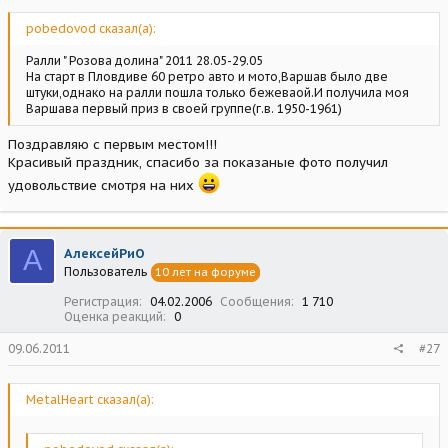
pobedovod сказал(а):
Ралли " Розова долина" 2011 28.05-29.05
На старт в Пловдиве 60 ретро авто и мото,Варшав было две
штуки,однако на ралли пошла только бежеваой.И получила моя
Варшава первый приз в своей группе(г.в. 1950-1961)
Поздравляю с первым местом!!!
Красивый праздник, спасибо за показаные фото получил
удовольствие смотря на них
А
АлексейРиО
Пользователь
10 лет на форуме
Регистрация
04.02.2006
Сообщения
1 710
Оценка реакций
0
09.06.2011
#27
MetalHeart сказал(а):