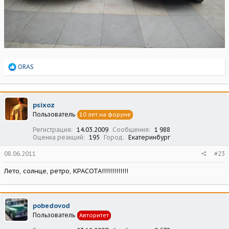
Р
ORAS
е
а
к
ц
psixoz
и
Пользователь
10 лет на форуме
и
:
Регистрация
14.03.2009
Сообщения
1 988
Оценка реакций
195
Город
Екатеринбург
08.06.2011
#23
Лето, солнце, ретро, КРАСОТА!!!!!!!!!!!!!
pobedovod
Пользователь
Авторитет