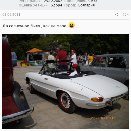
Регистрация
23.12.2007
Сообщения
9 678
Оценка реакций
32 594
Город
Болгария
08.06.2011
#24
Да солнечное было , как на море.