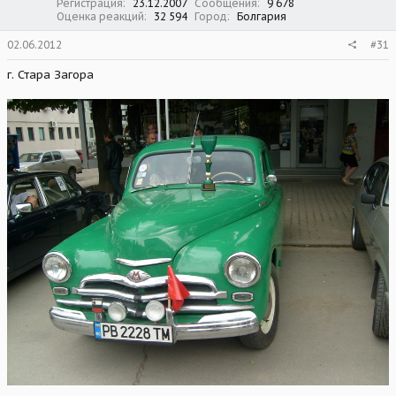
Регистрация
23.12.2007
Сообщения
9 678
Оценка реакций
32 594
Город
Болгария
02.06.2012
#31
г. Стара Загора