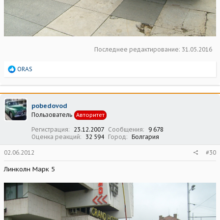
Последнее редактирование:
31.05.2016
Р
ORAS
е
а
к
ц
pobedovod
и
Пользователь
Авторитет
и
:
Регистрация
23.12.2007
Сообщения
9 678
Оценка реакций
32 594
Город
Болгария
02.06.2012
#30
Линколн Марк 5