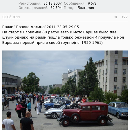
Регистрация
23.12.2007
Сообщения
9 678
Оценка реакций
32 594
Город
Болгария
08.06.2011
#22
Ралли " Розова долина" 2011 28.05-29.05
На старт в Пловдиве 60 ретро авто и мото,Варшав было две
штуки,однако на ралли пошла только бежеваой.И получила моя
Варшава первый приз в своей группе(г.в. 1950-1961)