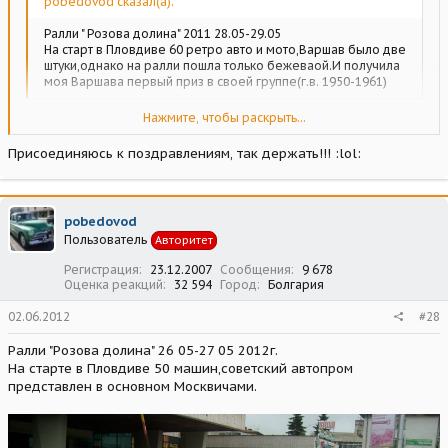
pobedovod сказал(а):
Ралли " Розова долина" 2011 28.05-29.05
На старт в Пловдиве 60 ретро авто и мото,Варшав было две
штуки,однако на ралли пошла только бежеваой.И получила
моя Варшава первый приз в своей группе(г.в. 1950-1961)
Поздравляю с первым местом!!!
Нажмите, чтобы раскрыть...
Красивый праздник, спасибо за показаные фото получил
Присоединяюсь к поздравлениям, так держать!!! :lol:
удовольствие смотря на них
Нажмите, чтобы раскрыть...
pobedovod
Пользователь
Авторитет
Регистрация
23.12.2007
Сообщения
9 678
Оценка реакций
32 594
Город
Болгария
02.06.2012
#28
Ралли "Розова долина" 26 05-27 05 2012г.
На старте в Пловдиве 50 машин,советский автопром
представлен в основном Москвичами.