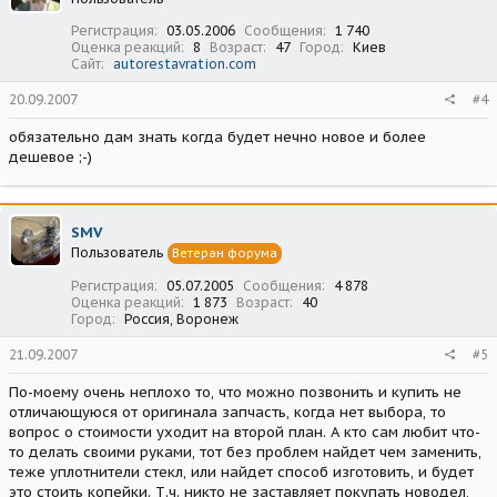
Регистрация
03.05.2006
Сообщения
1 740
Оценка реакций
8
Возраст
47
Город
Киев
Сайт
autorestavration.com
20.09.2007
#4
обязательно дам знать когда будет нечно новое и более
дешевое ;-)
SMV
Пользователь
Ветеран форума
Регистрация
05.07.2005
Сообщения
4 878
Оценка реакций
1 873
Возраст
40
Город
Россия, Воронеж
21.09.2007
#5
По-моему очень неплохо то, что можно позвонить и купить не
отличающуюся от оригинала запчасть, когда нет выбора, то
вопрос о стоимости уходит на второй план. А кто сам любит что-
то делать своими руками, тот без проблем найдет чем заменить,
теже уплотнители стекл, или найдет способ изготовить, и будет
это стоить копейки. Т.ч. никто не заставляет покупать новодел,