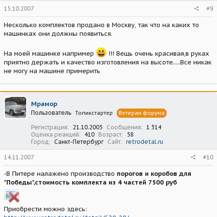
15.10.2007
#9
Несколько комплектов продано в Москву, так что на каких то
машинках они должны появиться.
На моей машинке например
!!! Вещь очень красивая,в руках
приятно держать и качество изготовления на высоте.....Все никак
не могу на машине примерить
Мрамор
Пользователь
Топикстартер
Ветеран форума
Регистрация
21.10.2005
Сообщения
1 314
Оценка реакций
410
Возраст
58
Город
Санкт-Петербург
Сайт
retrodetal.ru
14.11.2007
#10
-В Питере налажено производство
порогов и коробов для
"Победы",стоимость комплекта из 4 частей 7500 руб
Приобрести можно здесь: