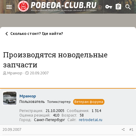
Сколько стоит? Где найти?
Производятся новодельные
запчасти
А
Д
Мрамор
20.09.2007
в
а
т
т
о
а
р
н
Мрамор
т
а
Пользователь
е
ч
Топикстартер
Ветеран форума
м
а
Регистрация
21.10.2005
Сообщения
1 314
ы
л
Оценка реакций
410
Возраст
58
а
Город
Санкт-Петербург
Сайт
retrodetal.ru
20.09.2007
#1