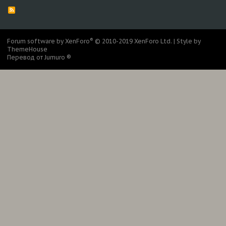
R
S
S
®
Forum software by XenForo
© 2010-2019 XenForo Ltd.
|
Style by
ThemeHouse
Перевод от Jumuro ®