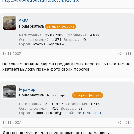
http://www.retrodetal.ru/detail/620-20/
SMV
Пользователь
Ветеран форума
Регистрация
05.07.2005
Сообщения
4 878
Оценка реакций
1 873
Возраст
40
Город
Россия, Воронеж
14.11.2007
#11
Не совсем понятна форма предлогаемых порогов... что-то там не
хватает! Выложу позже фото своих порогов
Мрамор
Пользователь
Топикстартер
Ветеран форума
Регистрация
21.10.2005
Сообщения
1 314
Оценка реакций
410
Возраст
58
Город
Санкт-Петербург
Сайт
retrodetal.ru
14.11.2007
#12
Данная продукция давно устанавливается на машины,