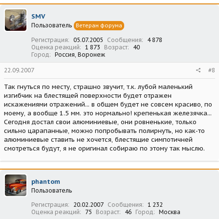
SMV
Пользователь
Ветеран форума
Регистрация
05.07.2005
Сообщения
4 878
Оценка реакций
1 873
Возраст
40
Город
Россия, Воронеж
22.09.2007
#8
Так гнуться по месту, страшно звучит, т.к. лубой маленький
изгибчик на блестящей поверхности будет отражен
искажениями отражений... в общем будет не совсем красиво, по
моему, а вообще 1.5 мм. это нормально! крепенькая железячка...
Сегодня достал свои алюминиевые, они ровненькие, только
сильно царапанные, можно попробывать полирнуть, но как-то
алюминиевые ставить не хочется, блестящие симпотичней
смотреться будут, я не оригинал собираю по этому так мыслю.
phantom
Пользователь
Регистрация
20.02.2007
Сообщения
1 232
Оценка реакций
75
Возраст
46
Город
Москва