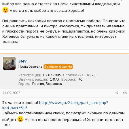
выбор все равно остается за нами, счастливыми владельцами
А когда есть выбор это всегда хорошо!
Понравились накладки порогов с надписью победа! Понятно что
они не практичные. и быстро изогнуться, т.к прилегать идеально
к плоскости порога не будут, и поцарапаются, но очень красиво!
Хотелось бы узнать из какой стали изготовлены, интересует
толщина!
SMV
Пользователь
Ветеран форума
Регистрация
05.07.2005
Сообщения
4 878
Оценка реакций
1 873
Возраст
40
Город
Россия, Воронеж
21.09.2007
#6
Эх часики хороши!
http://www.gaz21.org/part_card.php?
kod_part=316
Займусь восстановлением своих, посмотрим сколько по деньгам
выйдет
Но эта цена просто нереальная! Хотя они того стоят
:lol: