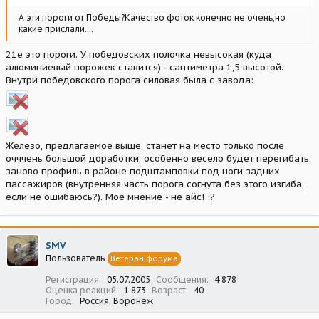
А эти пороги от Победы?Качество фоток конечно не очень,но
какие прислали....
21е это пороги. У победовских полочка невысокая (куда
алюминиевый порожек ставится) - сантиметра 1,5 высотой.
Внутри победовского порога силовая была с завода:
Железо, предлагаемое выше, станет на место только после
очччень большой доработки, особенно весело будет перегибать
заново профиль в районе подштамповки под ноги задних
пассажиров (внутренняя часть порога согнута без этого изгиба,
если не ошибаюсь?). Моё мнение - не айс! :?
SMV
Пользователь
Ветеран форума
Регистрация
05.07.2005
Сообщения
4 878
Оценка реакций
1 873
Возраст
40
Город
Россия, Воронеж