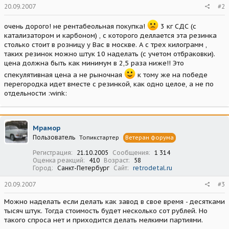
20.09.2007
#2
очень дорого! не рентабеольная покупка!
3 кг СДС (с
катализатором и карбоном) , с которого деллается эта резинка
столько стоит в розницу у Вас в москве. А с трех килограмм ,
таких резинок можно штук 10 наделать (с учетом отбраковки).
цена должна быть как минимум в 2,5 раза ниже!! Это
спекулятивная цена а не рыночная
к тому же на победе
перегородка идет вместе с резинкой, как одно целое, а не по
отдельности :wink:
Мрамор
Пользователь
Топикстартер
Ветеран форума
Регистрация
21.10.2005
Сообщения
1 314
Оценка реакций
410
Возраст
58
Город
Санкт-Петербург
Сайт
retrodetal.ru
20.09.2007
#3
Можно наделать если делать как завод в свое время - десятками
тысяч штук. Тогда стоимость будет несколько сот рублей. Но
такого спроса нет и приходится делать мелкими партиями.