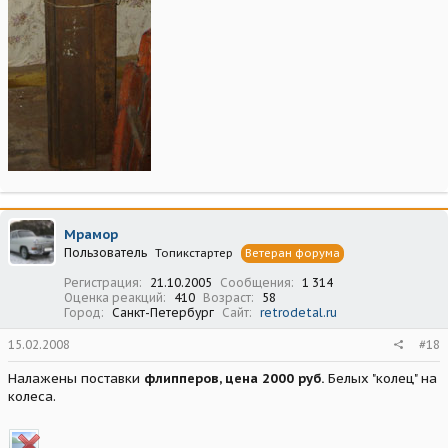
Мрамор
Пользователь
Топикстартер
Ветеран форума
Регистрация
21.10.2005
Сообщения
1 314
Оценка реакций
410
Возраст
58
Город
Санкт-Петербург
Сайт
retrodetal.ru
15.02.2008
#18
Налажены поставки
флипперов, цена 2000 руб.
Белых "колец" на
колеса.