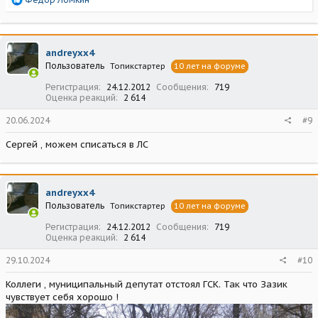
е
а
к
ц
andreyxx4
и
Пользователь
Топикстартер
10 лет на форуме
и
:
Регистрация
24.12.2012
Сообщения
719
Оценка реакций
2 614
20.06.2024
#9
Сергей , можем списаться в ЛС
andreyxx4
Пользователь
Топикстартер
10 лет на форуме
Регистрация
24.12.2012
Сообщения
719
Оценка реакций
2 614
29.10.2024
#10
Коллеги , муниципальный депутат отстоял ГСК. Так что Зазик
чувствует себя хорошо !