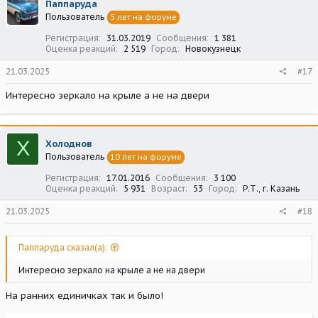
Паппаруда
и
Пользователь
5 лет на форуме
и
:
Регистрация
31.03.2019
Сообщения
1 381
Оценка реакций
2 519
Город
Новокузнецк
21.03.2025
#17
Интересно зеркало на крыле а не на двери
Х
Холоднов
Пользователь
10 лет на форуме
Регистрация
17.01.2016
Сообщения
3 100
Оценка реакций
5 931
Возраст
53
Город
Р.Т., г. Казань
21.03.2025
#18
Паппаруда сказал(а):
Интересно зеркало на крыле а не на двери
На ранних единичках так и было!