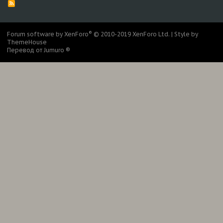
R
S
S
®
Forum software by XenForo
© 2010-2019 XenForo Ltd.
|
Style by
ThemeHouse
Перевод от Jumuro ®