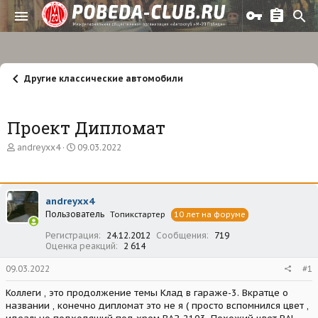
Другие классические автомобили
Проект Дипломат
А
Д
andreyxx4
09.03.2022
в
а
т
т
о
а
р
н
andreyxx4
т
а
Пользователь
е
ч
Топикстартер
10 лет на форуме
м
а
Регистрация
24.12.2012
Сообщения
719
ы
л
Оценка реакций
2 614
а
09.03.2022
#1
Коллеги , это продолжение темы Клад в гараже-3. Вкратце о
названии , конечно дипломат это не я ( просто вспомнился цвет ,