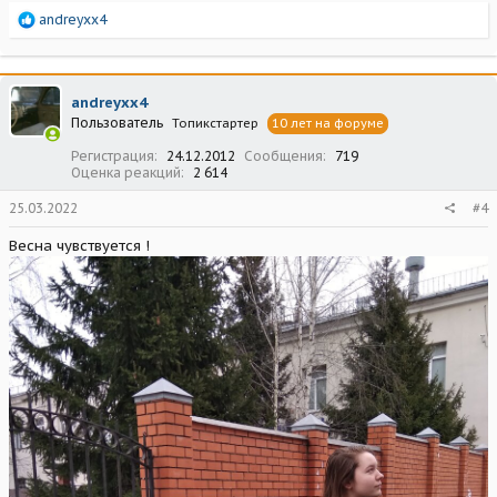
Р
andreyxx4
е
а
к
ц
andreyxx4
и
Пользователь
Топикстартер
10 лет на форуме
и
:
Регистрация
24.12.2012
Сообщения
719
Оценка реакций
2 614
25.03.2022
#4
Весна чувствуется !