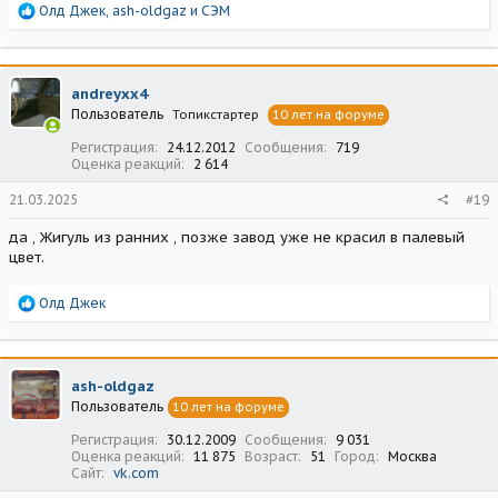
Р
Олд Джек
,
ash-oldgaz
и
СЭМ
е
а
к
ц
andreyxx4
и
Пользователь
Топикстартер
10 лет на форуме
и
:
Регистрация
24.12.2012
Сообщения
719
Оценка реакций
2 614
21.03.2025
#19
да , Жигуль из ранних , позже завод уже не красил в палевый
цвет.
Р
Олд Джек
е
а
к
ц
ash-oldgaz
и
Пользователь
10 лет на форуме
и
:
Регистрация
30.12.2009
Сообщения
9 031
Оценка реакций
11 875
Возраст
51
Город
Москва
Сайт
vk.com