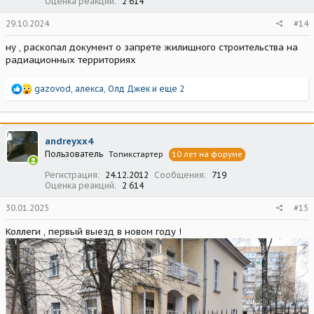
Оценка реакций
2 614
29.10.2024
#14
ну , раскопал документ о запрете жилищного строительства на
радиационных территориях
Р
gazovod
,
алекса
,
Олд Джек
и еще 2
е
а
к
ц
andreyxx4
и
Пользователь
Топикстартер
10 лет на форуме
и
:
Регистрация
24.12.2012
Сообщения
719
Оценка реакций
2 614
30.01.2025
#15
Коллеги , первый выезд в новом году !