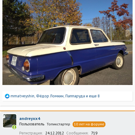
Р
mmatveyshin
,
Фёдор Ломкин
,
Паппаруда
и еще 8
е
а
к
ц
andreyxx4
и
Пользователь
Топикстартер
10 лет на форуме
и
:
Регистрация
24.12.2012
Сообщения
719