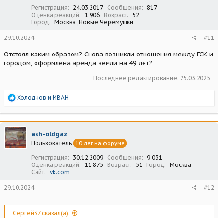
:
Регистрация
24.03.2017
Сообщения
817
Оценка реакций
1 906
Возраст
52
Город
Москва ,Новые Черемушки
29.10.2024
#11
Отстоял каким образом? Снова возникли отношения между ГСК и
городом, оформлена аренда земли на 49 лет?
Последнее редактирование:
25.03.2025
Р
Холоднов
и
ИВАН
е
а
к
ц
ash-oldgaz
и
Пользователь
10 лет на форуме
и
:
Регистрация
30.12.2009
Сообщения
9 031
Оценка реакций
11 875
Возраст
51
Город
Москва
Сайт
vk.com
29.10.2024
#12
Сергей37 сказал(а):