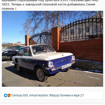
идеально подходящий под хром ВАЗ-2103. Похожий цвет RAL-
5022. Теперь к заводской Слоновой кости добавилась Синяя
полночь !
Р
Century XXI
,
mmatveyshin
,
Фёдор Ломкин
и еще 17
е
а