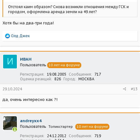
Отстоял каим образом? Снова возникли отношения между ГСК и
городом, оформлена аренда земли на 49 лет?
Хотя бы на два-три года!
Р
Олд Джек
е
а
к
ц
И
ИВАН
и
Пользователь
10 лет на форуме
и
:
Регистрация
19.08.2005
Сообщения
717
Оценка реакций
826
Город
МОСКВА
29.10.2024
#13
да, очень интересно как ?!
andreyxx4
Пользователь
Топикстартер
10 лет на форуме
Регистрация
24.12.2012
Сообщения
719