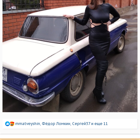
Р
mmatveyshin
,
Фёдор Ломкин
,
Сергей37
и еще 11
е
а
к