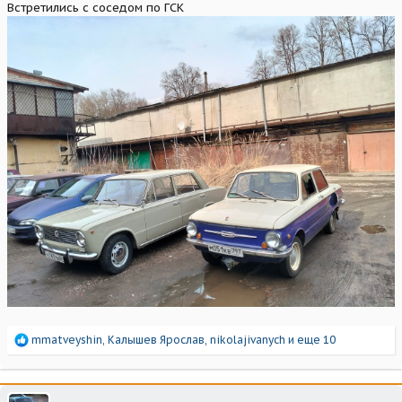
Встретились с соседом по ГСК
Р
mmatveyshin
,
Калышев Ярослав
,
nikolajivanych
и еще 10
е
а
к
ц