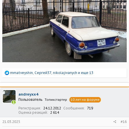
Р
mmatveyshin
,
Сергей37
,
nikolajivanych
и еще 13
е
а
к
ц
andreyxx4
и
Пользователь
Топикстартер
10 лет на форуме
и
:
Регистрация
24.12.2012
Сообщения
719
Оценка реакций
2 614
21.03.2025
#16