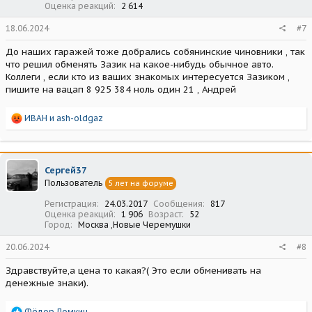
Оценка реакций
2 614
18.06.2024
#7
До наших гаражей тоже добрались собянинские чиновники , так
что решил обменять Зазик на какое-нибудь обычное авто.
Коллеги , если кто из ваших знакомых интересуется Зазиком ,
пишите на вацап 8 925 384 ноль один 21 , Андрей
Р
ИВАН
и
ash-oldgaz
е
а
к
ц
Сергей37
и
Пользователь
5 лет на форуме
и
:
Регистрация
24.03.2017
Сообщения
817
Оценка реакций
1 906
Возраст
52
Город
Москва ,Новые Черемушки
20.06.2024
#8
Здравствуйте,а цена то какая?( Это если обменивать на
денежные знаки).
Р
Фёдор Ломкин