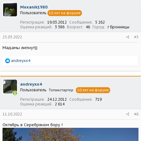
ц
Mexanik1980
и
Пользователь
10 лет на форуме
и
:
Регистрация
19.03.2012
Сообщения
5 262
Оценка реакций
3 386
Возраст
46
Город
г Бронницы
25.03.2022
#5
Мадамы липнут))
Р
andreyxx4
е
а
к
ц
andreyxx4
и
Пользователь
Топикстартер
10 лет на форуме
и
:
Регистрация
24.12.2012
Сообщения
719
Оценка реакций
2 614
11.10.2022
#6
Октябрь в Серебряном бору !