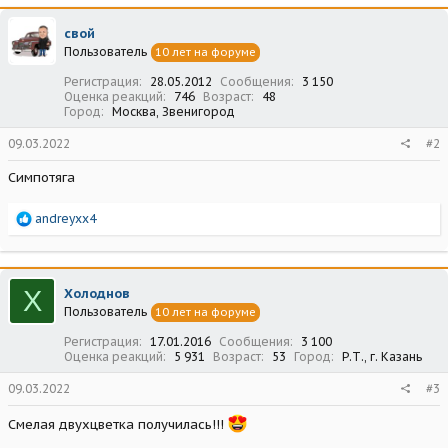
к
ц
свой
и
Пользователь
10 лет на форуме
и
:
Регистрация
28.05.2012
Сообщения
3 150
Оценка реакций
746
Возраст
48
Город
Москва, Звенигород
09.03.2022
#2
Симпотяга
Р
andreyxx4
е
а
к
ц
Х
Холоднов
и
Пользователь
10 лет на форуме
и
:
Регистрация
17.01.2016
Сообщения
3 100
Оценка реакций
5 931
Возраст
53
Город
Р.Т., г. Казань
09.03.2022
#3
Смелая двухцветка получилась!!!