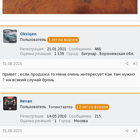
Oksiqen
Пользователь
5 лет на форуме
Регистрация
21.01.2021
Сообщения
466
Оценка реакций
1 138
Город
Богучар , Воронежская обл.
31.08.2023
#2
привет , если продажа то меня очень интересует Как там нужно
? на всякий случай бронь
Revan
Пользователь
Топикстартер
10 лет на форуме
Регистрация
14.03.2010
Сообщения
215
Оценка реакций
1
Город
Москва
31.08.2023
#3