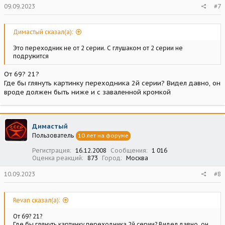
09.09.2023
#7
Димастый сказал(а):
Это переходник не от 2 серии. С глушаком от 2 серии не
подружится
От 69? 21?
Где бы глянуть картинку переходника 2й серии? Видел давно, он
вроде должен быть ниже и с заваленной кромкой
Димастый
Пользователь
10 лет на форуме
Регистрация
16.12.2008
Сообщения
1 016
Оценка реакций
873
Город
Москва
10.09.2023
#8
Revan сказал(а):
От 69? 21?
Где бы глянуть картинку переходника 2й серии? Видел давно, он