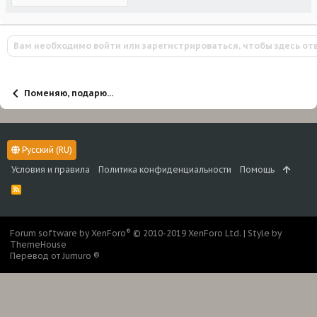
Вам необходимо войти или зарегистрироваться, чтобы здесь от
Поменяю, подарю...
Русский (RU)
Условия и правила
Политика конфиденциальности
Помощь
R
S
S
®
Forum software by XenForo
© 2010-2019 XenForo Ltd.
|
Style by
ThemeHouse
Перевод от Jumuro ®