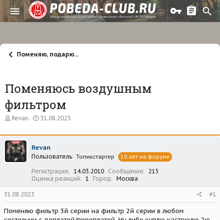
Поменяю, подарю...
Поменяюсь воздушным
фильтром
А
Д
Revan
31.08.2023
в
а
т
т
о
а
Revan
р
н
Пользователь
т
а
Топикстартер
10 лет на форуме
е
ч
Регистрация
14.03.2010
Сообщения
215
м
а
Оценка реакций
1
Город
Москва
ы
л
а
31.08.2023
#1
Поменяю фильтр 3й серии на фильтр 2й серии в любом
состоянии с доплатой/переплатой. Ну либо куплю кастрюлю 2ю,