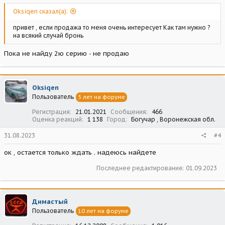
Oksiqen сказал(а):
привет , если продажа то меня очень интересует Как там нужно ?
на всякий случай бронь
Пока не найду 2ю серию - не продаю
Oksiqen
Пользователь
5 лет на форуме
Регистрация
21.01.2021
Сообщения
466
Оценка реакций
1 138
Город
Богучар , Воронежская обл.
31.08.2023
#4
ок , остается только ждать . надеюсь найдете
Последнее редактирование:
01.09.2023
Димастый
Пользователь
10 лет на форуме