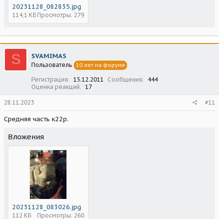
20231128_082835.jpg
114,1 КБ
Просмотры: 279
S
SVAMIMAS
Пользователь
10 лет на форуме
Регистрация
15.12.2011
Сообщения
444
Оценка реакций
17
28.11.2023
#11
Средняя часть к22р.
Вложения
20231128_083026.jpg
112 КБ
Просмотры: 260