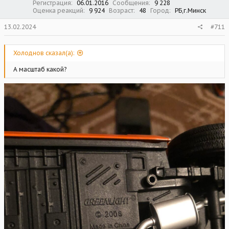
Регистрация
06.01.2016
Сообщения
9 228
Оценка реакций
9 924
Возраст
48
Город
РБ,г.Минск
13.02.2024
#711
Холоднов сказал(а):
А масштаб какой?