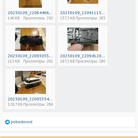
20230109_220844060.jpg
20230109_220911150.jpg
140 КБ
Просмотры: 292
137,5 КБ
Просмотры: 285
20230109_220930537.jpg
20230109_220941208.jpg
115 КБ
Просмотры: 281
187,5 КБ
Просмотры: 280
20230109_220953542.jpg
129,7 КБ
Просмотры: 286
Р
pobedovod
е
а
к