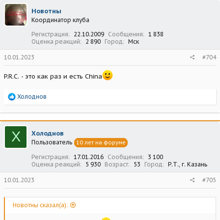
ц
Новотны
и
Координатор клуба
и
:
Регистрация
22.10.2009
Сообщения
1 838
Оценка реакций
2 890
Город
Мск
10.01.2023
#704
P.R.C. - это как раз и есть China
Р
Холоднов
е
а
к
ц
Х
Холоднов
и
Пользователь
10 лет на форуме
и
:
Регистрация
17.01.2016
Сообщения
3 100
Оценка реакций
5 930
Возраст
53
Город
Р.Т., г. Казань
10.01.2023
#705
Новотны сказал(а):