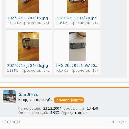
20240215_204613.jpg
20240215_204620.jpg
139,4 КБ
Просмотры: 241
116 КБ
Просмотры: 217
20240215_204626.jpg
IMG-20220921-WA0050.jpg
122 КБ
Просмотры: 242
73,3 КБ
Просмотры: 194
Олд Джек
Координатор клуба
Команда форума
Регистрация
23.12.2007
Сообщения
13 439
Оценка реакций
5 953
Город
москва
16.02.2024
#714