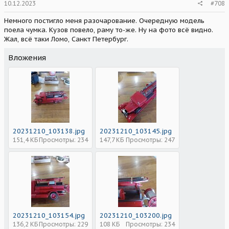
10.12.2023
#708
Немного постигло меня разочарование. Очередную модель
поела чумка. Кузов повело, раму то-же. Ну на фото всё видно.
Жал, всё таки Ломо, Санкт Петербург.
Вложения
20231210_103138.jpg
20231210_103145.jpg
151,4 КБ
Просмотры: 234
147,7 КБ
Просмотры: 247
20231210_103154.jpg
20231210_103200.jpg
136,2 КБ
Просмотры: 229
108 КБ
Просмотры: 234