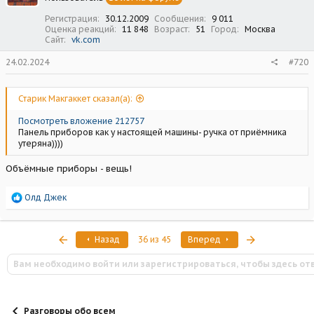
:
Регистрация
30.12.2009
Сообщения
9 011
Оценка реакций
11 848
Возраст
51
Город
Москва
Сайт
vk.com
24.02.2024
#720
Старик Макгаккет сказал(а):
Посмотреть вложение 212757
Панель приборов как у настоящей машины- ручка от приёмника
утеряна))))
Объёмные приборы - вещь!
Р
Олд Джек
е
а
к
Первый
Последняя
Назад
36 из 45
Вперед
ц
и
Вам необходимо войти или зарегистрироваться, чтобы здесь от
и
:
Разговоры обо всем