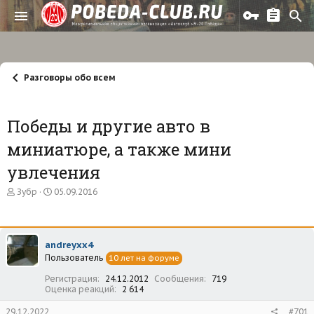
Разговоры обо всем
Победы и другие авто в
миниатюре, а также мини
увлечения
А
Д
Зубр
05.09.2016
в
а
т
т
о
а
р
н
andreyxx4
т
а
Пользователь
е
ч
10 лет на форуме
м
а
Регистрация
24.12.2012
Сообщения
719
ы
л
Оценка реакций
2 614
а
29.12.2022
#701