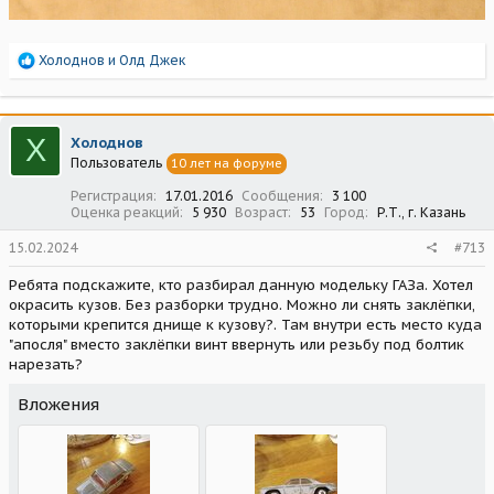
Р
Холоднов
и
Олд Джек
е
а
к
ц
Х
Холоднов
и
Пользователь
10 лет на форуме
и
:
Регистрация
17.01.2016
Сообщения
3 100
Оценка реакций
5 930
Возраст
53
Город
Р.Т., г. Казань
15.02.2024
#713
Ребята подскажите, кто разбирал данную модельку ГАЗа. Хотел
окрасить кузов. Без разборки трудно. Можно ли снять заклёпки,
которыми крепится днище к кузову?. Там внутри есть место куда
"апосля" вместо заклёпки винт ввернуть или резьбу под болтик
нарезать?
Вложения