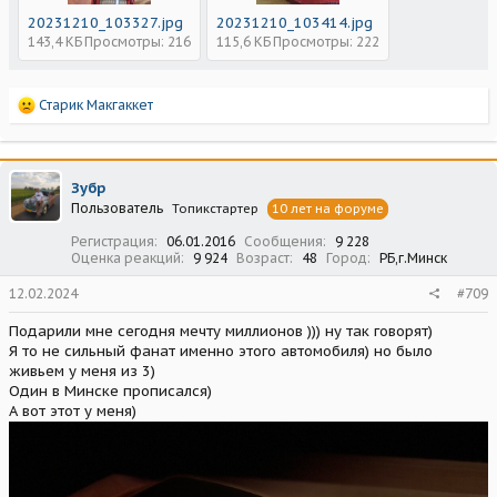
20231210_103327.jpg
20231210_103414.jpg
143,4 КБ
Просмотры: 216
115,6 КБ
Просмотры: 222
Р
Старик Макгаккет
е
а
к
ц
Зубр
и
Пользователь
Топикстартер
10 лет на форуме
и
:
Регистрация
06.01.2016
Сообщения
9 228
Оценка реакций
9 924
Возраст
48
Город
РБ,г.Минск
12.02.2024
#709
Подарили мне сегодня мечту миллионов ))) ну так говорят)
Я то не сильный фанат именно этого автомобиля) но было
живьем у меня из 3)
Один в Минске прописался)
А вот этот у меня)