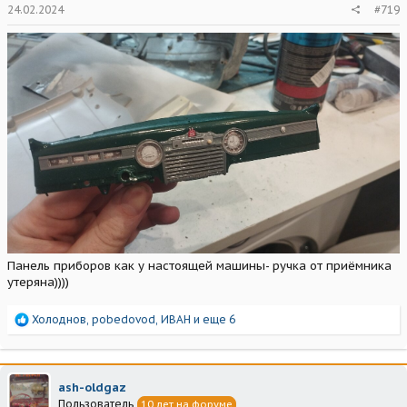
24.02.2024
#719
Панель приборов как у настоящей машины- ручка от приёмника
утеряна))))
Р
Холоднов
,
pobedovod
,
ИВАН
и еще 6
е
а
к
ц
ash-oldgaz
и
Пользователь
10 лет на форуме
и