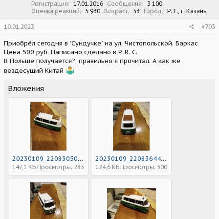
Регистрация
17.01.2016
Сообщения
3 100
Оценка реакций
5 930
Возраст
53
Город
Р.Т., г. Казань
10.01.2023
#703
Приобрёл сегодня в "Сундучке" на ул. Чистопольской. Баркас
Цена 500 руб. Написано сделано в P. R. C.
В Польше получается?, правильно я прочитал. А как же
вездесущий Китай
Вложения
20230109_220830506.jpg
20230109_220836449.jpg
147,1 КБ
Просмотры: 285
124,6 КБ
Просмотры: 300