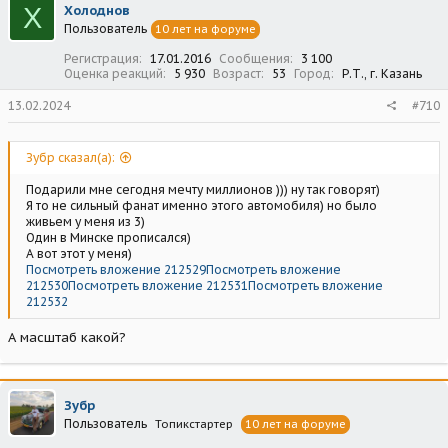
Х
Холоднов
и
Пользователь
10 лет на форуме
и
:
Регистрация
17.01.2016
Сообщения
3 100
Оценка реакций
5 930
Возраст
53
Город
Р.Т., г. Казань
13.02.2024
#710
Зубр сказал(а):
Подарили мне сегодня мечту миллионов ))) ну так говорят)
Я то не сильный фанат именно этого автомобиля) но было
живьем у меня из 3)
Один в Минске прописался)
А вот этот у меня)
Посмотреть вложение 212529
Посмотреть вложение
212530
Посмотреть вложение 212531
Посмотреть вложение
212532
А масштаб какой?
Зубр
Пользователь
Топикстартер
10 лет на форуме