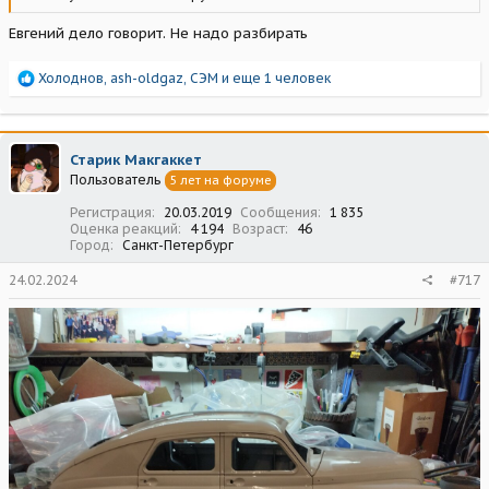
Евгений дело говорит. Не надо разбирать
Р
Холоднов
,
ash-oldgaz
,
СЭМ
и еще 1 человек
е
а
к
ц
Старик Макгаккет
и
Пользователь
5 лет на форуме
и
:
Регистрация
20.03.2019
Сообщения
1 835
Оценка реакций
4 194
Возраст
46
Город
Санкт-Петербург
24.02.2024
#717