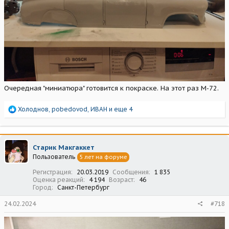
Очередная "миниатюра" готовится к покраске. На этот раз М-72.
Р
Холоднов
,
pobedovod
,
ИВАН
и еще 4
е
а
к
ц
Старик Макгаккет
и
Пользователь
5 лет на форуме
и
:
Регистрация
20.03.2019
Сообщения
1 835
Оценка реакций
4 194
Возраст
46
Город
Санкт-Петербург
24.02.2024
#718