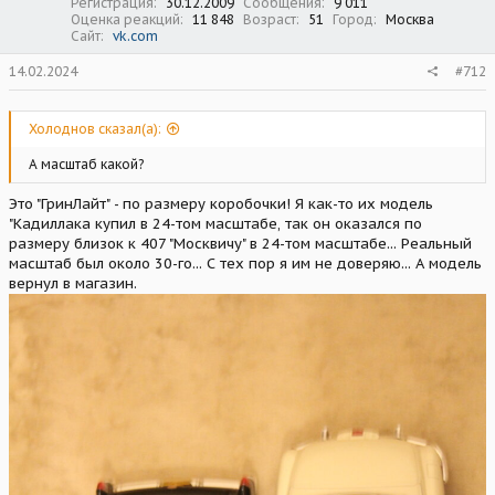
Регистрация
30.12.2009
Сообщения
9 011
Оценка реакций
11 848
Возраст
51
Город
Москва
Сайт
vk.com
14.02.2024
#712
Холоднов сказал(а):
А масштаб какой?
Это "ГринЛайт" - по размеру коробочки! Я как-то их модель
"Кадиллака купил в 24-том масштабе, так он оказался по
размеру близок к 407 "Москвичу" в 24-том масштабе... Реальный
масштаб был около 30-го... С тех пор я им не доверяю... А модель
вернул в магазин.