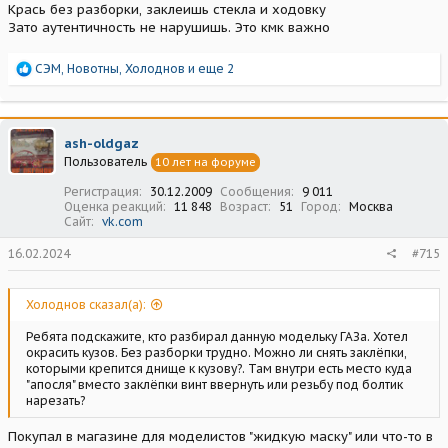
Крась без разборки, заклеишь стекла и ходовку
Зато аутентичность не нарушишь. Это кмк важно
Р
СЭМ
,
Новотны
,
Холоднов
и еще 2
е
а
к
ц
ash-oldgaz
и
Пользователь
10 лет на форуме
и
:
Регистрация
30.12.2009
Сообщения
9 011
Оценка реакций
11 848
Возраст
51
Город
Москва
Сайт
vk.com
16.02.2024
#715
Холоднов сказал(а):
Ребята подскажите, кто разбирал данную модельку ГАЗа. Хотел
окрасить кузов. Без разборки трудно. Можно ли снять заклёпки,
которыми крепится днище к кузову?. Там внутри есть место куда
"апосля" вместо заклёпки винт ввернуть или резьбу под болтик
нарезать?
Покупал в магазине для моделистов "жидкую маску" или что-то в