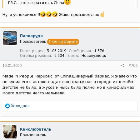
P.R.C. - это как раз и есть China
Ну, я успокоился!!!
Живо производство
Паппаруда
Пользователь
5 лет на форуме
Регистрация
31.03.2019
Сообщения
1 376
Оценка реакций
2 504
Город
Новокузнецк
13.01.2023
#706
Made in People. Republic. of China.шикарный баркас. Я жалею что
не купил его в автолегендах соцстран.у нас в городе их в моём
детстве не было, а жуков и нысь было полно, но в кинофильмах
моего детства часто мелькали.
Р
Холоднов
е
а
к
ц
Кинолюбитель
и
Пользователь
и