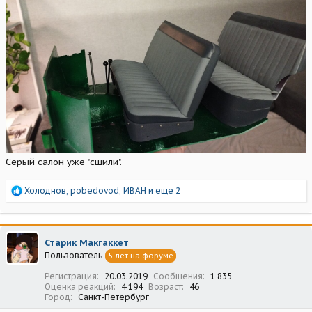
Серый салон уже "сшили".
Р
Холоднов
,
pobedovod
,
ИВАН
и еще 2
е
а
к
ц
Старик Макгаккет
и
Пользователь
5 лет на форуме
и
:
Регистрация
20.03.2019
Сообщения
1 835
Оценка реакций
4 194
Возраст
46
Город
Санкт-Петербург