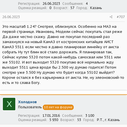
:
Регистрация
26.06.2023
Сообщения
4
Оценка реакций
0
Возраст
57
Город
Казань
26.06.2023
#707
Это масштаб 1.24? Смотрел, облизнулся. Особенно на МАЗ на
первой странице. Ивановец. Модели сейчас покупать стал реже
Да даже честно скажу. Давно не покупал последний раз
замахнулся на новый КамАЗ от костромских китайцев АИСТ
КамАЗ 5511 если честно я давно планировал линейку от аиста
собрать Ну тут блин всё стало дорожать. Я планировал так,
Сейчас куплю 5320 потом какой-нибудь самосвал или 5511 или
же 55102. И вот выходит 5320 покупаю всё нормально жду
выходит 5511 цена вроде бы 2.500 ну думаю годится! Потом
смотрю уже 3.500 Ну думаю что будет когда 55102 выйдет?
Короче остался я без карьерника от аиста. Не, ну элеоновский-то
есть и то слава Богу.
Х
Холоднов
Пользователь
10 лет на форуме
Регистрация
17.01.2016
Сообщения
3 100
Оценка реакций
5 930
Возраст
53
Город
Р.Т., г. Казань