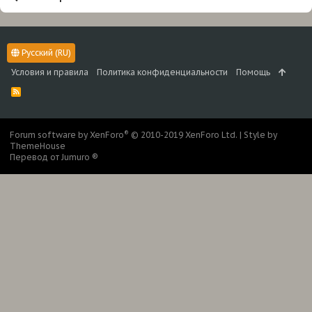
Русский (RU)
Условия и правила
Политика конфиденциальности
Помощь
R
S
S
®
Forum software by XenForo
© 2010-2019 XenForo Ltd.
|
Style by
ThemeHouse
Перевод от Jumuro ®