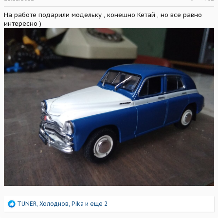
На работе подарили модельку , конешно Кетай , но все равно
интересно )
Р
TUNER
,
Холоднов
,
Pika
и еще 2
е