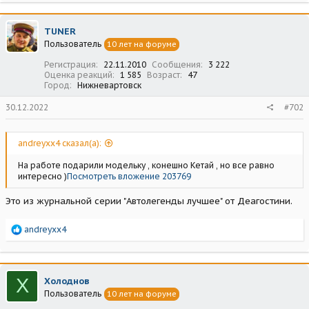
а
к
ц
TUNER
и
Пользователь
10 лет на форуме
и
:
Регистрация
22.11.2010
Сообщения
3 222
Оценка реакций
1 585
Возраст
47
Город
Нижневартовск
30.12.2022
#702
andreyxx4 сказал(а):
На работе подарили модельку , конешно Кетай , но все равно
интересно )
Посмотреть вложение 203769
Это из журнальной серии "Автолегенды лучшее" от Деагостини.
Р
andreyxx4
е
а
к
ц
Х
Холоднов
и
Пользователь
10 лет на форуме
и
: