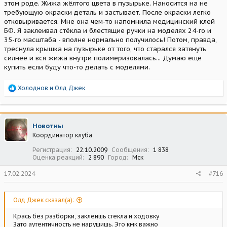
этом роде. Жижа жёлтого цвета в пузырьке. Наносится на не
требующую окраски деталь и застывает. После окраски легко
отковыривается. Мне она чем-то напомнила медицинский клей
БФ. Я заклеивал стёкла и блестящие ручки на моделях 24-го и
35-го масштаба - вполне нормально получилось! Потом, правда,
треснула крышка на пузырьке от того, что старался затянуть
силнее и вся жижа внутри полимеризовалась... Думаю ещё
купить если буду что-то делать с моделями.
Р
Холоднов
и
Олд Джек
е
а
к
ц
Новотны
и
Координатор клуба
и
:
Регистрация
22.10.2009
Сообщения
1 838
Оценка реакций
2 890
Город
Мск
17.02.2024
#716
Олд Джек сказал(а):
Крась без разборки, заклеишь стекла и ходовку
Зато аутентичность не нарушишь. Это кмк важно