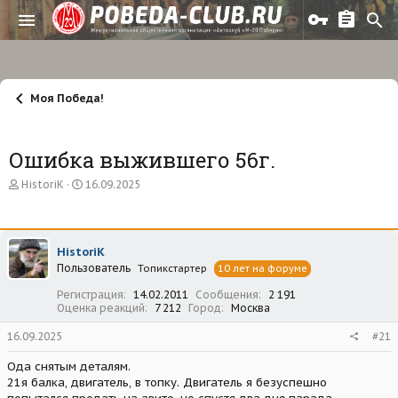
Моя Победа!
Ошибка выжившего 56г.
А
Д
HistoriK
16.09.2025
в
а
т
т
о
а
р
н
HistoriK
т
а
Пользователь
е
ч
Топикстартер
10 лет на форуме
м
а
Регистрация
14.02.2011
Сообщения
2 191
ы
л
Оценка реакций
7 212
Город
Москва
а
16.09.2025
#21
Ода снятым деталям.
21я балка, двигатель, в топку. Двигатель я безуспешно