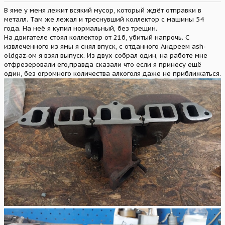
В яме у меня лежит всякий мусор, который ждёт отправки в
металл. Там же лежал и треснувший коллектор с машины 54
года. На неё я купил нормальный, без трещин.
На двигателе стоял коллектор от 21б, убитый напрочь. С
извлеченного из ямы я снял впуск, с отданного Андреем ash-
oldgaz-ом я взял выпуск. Из двух собрал один, на работе мне
отфрезеровали его,правда сказали что если я принесу ещё
один, без огромного количества алкоголя даже не приближаться.