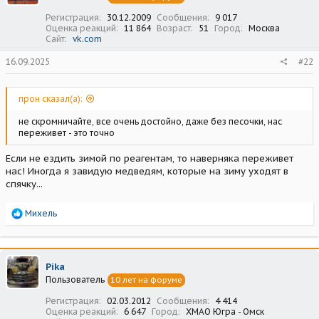
:
Регистрация
30.12.2009
Сообщения
9 017
Оценка реакций
11 864
Возраст
51
Город
Москва
Сайт
vk.com
16.09.2025
#22
прон сказал(а):
не скромничайте, все очень достойно, даже без песочки, нас
переживет - это точно
Если не ездить зимой по реагентам, то наверняка переживет
нас! Иногда я завидую медведям, которые на зиму уходят в
спячку...
Р
Михель
е
а
к
ц
Pika
и
Пользователь
10 лет на форуме
и
:
Регистрация
02.03.2012
Сообщения
4 414
Оценка реакций
6 647
Город
ХМАО Югра - Омск