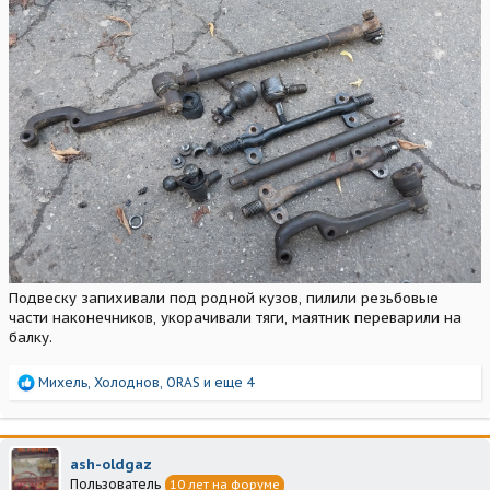
Подвеску запихивали под родной кузов, пилили резьбовые
части наконечников, укорачивали тяги, маятник переварили на
балку.
Р
Михель
,
Холоднов
,
ORAS
и еще 4
е
а
к
ц
ash-oldgaz
и
Пользователь
10 лет на форуме
и