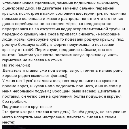
Установил новое сцепление, заменил подшипник выжимного,
оцентровал диск. На двигателе заменил сальник передней
крышки, посмотрел в каком состоянии шестерни грм, по наличию
польского коленвала и живого распреда понятно что его не так
давно перебирали, но он скорее мёртв, т.к неоднократно
перегревался из за отсутствия водораспределительной трубы. И
переднюю крышку мне снова придётся снимать, - нехорошие
люди, козлы криворукие куда то подевали родную крышку, под
родную большую шайбу, в форме полумесяца, а поставили
крышку от газ69. Перетянули, продавили гайками, она вся
винтом. Заметил уже когда поставил новую прокладку, часть
герметика не вылезла на стыке.
Но это мелочи)
Двигатель я ставил уже под вечер, август, темнеть начало рано,
хорошо рядом включают фонарь))
У меня нет "гуся" для двигателя, поэтому он висит на крюке в
проёме ворот, и кузов надо подогнать под него, а на въезде у
меня небольшой подъем.) Вообщем, было весело) Двигатель я
поставил, он чётко сел на крепления, болты подушек я вкрутил
без проблем.
Подушки все в круг новые
Это фото как раз сделал в тот день) Пошёл дождь, но это уже не
могло испортить мне настроение, двигатель сидел на своём
месте))