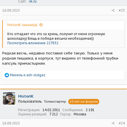
Сайт
vk.ru
16.09.2025
#23
HistoriK сказал(а):
Кто отгадает что это за хрень, получит от меня огромную
шоколадку) Вещь в победе весьма необходимая))
Посмотреть вложение 227832
Редкая весчь, недавно поставил себе такую. Только у меня
родная пищалка, в корпусе, тут видимо от телефонной трубки
капсуль примастырили.
Р
Михель
и
ash-oldgaz
е
а
к
ц
HistoriK
и
Пользователь
Топикстартер
10 лет на форуме
и
:
Регистрация
14.02.2011
Сообщения
2 191
Оценка реакций
7 212
Город
Москва
16.09.2025
#24