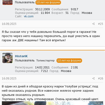
Пользователь
10 лет на форуме
и
:
Регистрация
30.12.2009
Сообщения
9 017
Оценка реакций
11 864
Возраст
51
Город
Москва
Сайт
vk.com
16.09.2025
#25
Я бы сказал что у тебя довольно большой порог в гараже! Не
просто через него машину перекатить, да ещё уместить в один
гараж аж ДВЕ машины! Там всё впритык!
HistoriK
Пользователь
Топикстартер
10 лет на форуме
Регистрация
14.02.2011
Сообщения
2 191
Оценка реакций
7 212
Город
Москва
16.09.2025
#26
В один из дней я ободрал краску марки "голубая устрица", под
ней оказалась родная. Все навесное железо кроме задних
крыльев оказалось родным.
Торпедо отмыл, чуть отполировал. Очень красивый синий цвет.