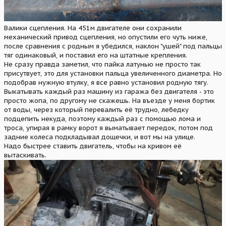
Валики сцепления. На 451м двигателе они сохранили
механический привод сцепления, но опустили его чуть ниже,
после сравнения с родным я убедился, наклон "ушей" под пальцы
тяг одинаковый, и поставил его на штатные крепления.
Не сразу правда заметил, что пайка латунью не просто так
присутвует, это для установки пальца увеличенного диаметра. Но
подобрав нужную втулку, я все равно установил родную тягу.
Выкатывать каждый раз машину из гаража без двигателя - это
просто жопа, по другому не скажешь. На въезде у меня бортик
от воды, через который перевалить её трудно, лебедку
подцепить некуда, поэтому каждый раз с помощью лома и
троса, упирая в рамку ворот я выматывает передок, потом под
задние колеса подкладывал дощечки, и вот мы на улице.
Надо быстрее ставить двигатель, чтобы на кривом её
вытаскивать.