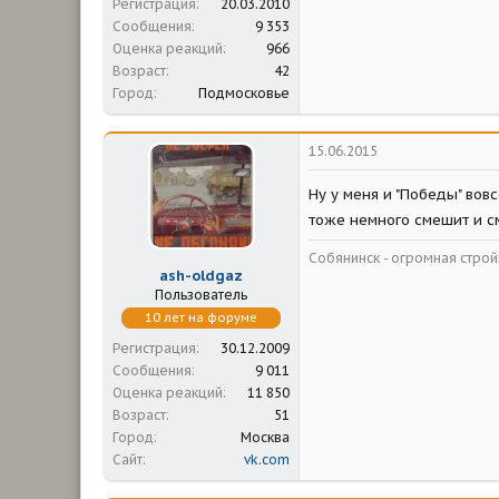
Регистрация
20.03.2010
Сообщения
9 353
Оценка реакций
966
Возраст
42
Город
Подмосковье
15.06.2015
Ну у меня и "Победы" вов
тоже немного смешит и с
Собянинск - огромная стр
ash-oldgaz
Пользователь
10 лет на форуме
Регистрация
30.12.2009
Сообщения
9 011
Оценка реакций
11 850
Возраст
51
Город
Москва
Сайт
vk.com