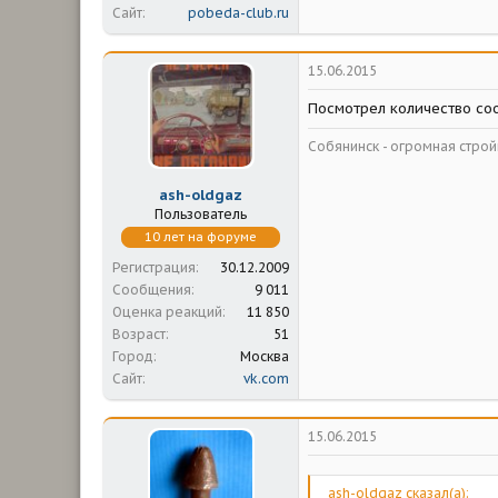
Сайт
pobeda-club.ru
15.06.2015
Посмотрел количество соо
Собянинск - огромная стр
ash-oldgaz
Пользователь
10 лет на форуме
Регистрация
30.12.2009
Сообщения
9 011
Оценка реакций
11 850
Возраст
51
Город
Москва
Сайт
vk.com
15.06.2015
ash-oldgaz сказал(а):