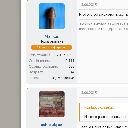
15.06.2015
И этого разжаловать за по
Тюнинг, выхлоп, зажигалка,
круг, соски и глицерин, доло
Mankus
Пользователь
10 лет на форуме
Регистрация
20.03.2010
Сообщения
9 353
Оценка реакций
966
Возраст
42
Город
Подмосковье
15.06.2015
Mankus сказал(а):
И этого разжаловать за п
ash-oldgaz
Зато у меня есть "Эмка" :m