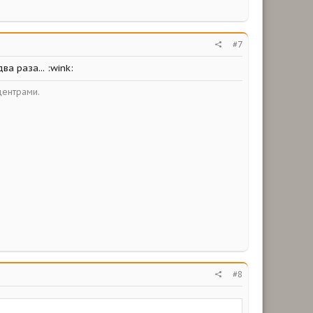
#7
а раза... :wink:
центрами.
#8