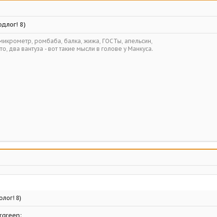
длог! 8)
 микрометр, ромбаба, балка, жижа, ГОСТы, апельсин,
то, два вантуза - вот такие мысли в голове у Манкуса.
олог! 8)
rgreen: