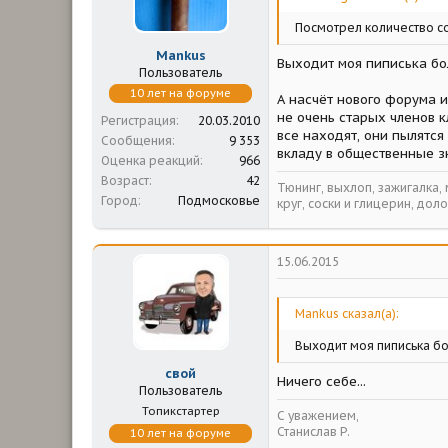
Посмотрел количество соо
Mankus
Выходит моя пиписька бол
Пользователь
10 лет на форуме
А насчёт нового форума и
не очень старых членов 
Регистрация
20.03.2010
все находят, они пылятся
Сообщения
9 353
вкладу в общественные зн
Оценка реакций
966
Возраст
42
Тюнинг, выхлоп, зажигалка,
Город
Подмосковье
круг, соски и глицерин, доло
15.06.2015
Mankus сказал(а):
Выходит моя пиписька бо
свой
Ничего себе...
Пользователь
Топикстартер
С уважением,
Станислав Р.
10 лет на форуме