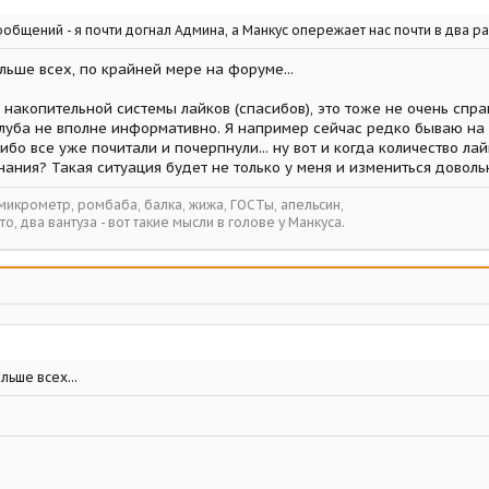
бщений - я почти догнал Админа, а Манкус опережает нас почти в два раза
ьше всех, по крайней мере на форуме...
 накопительной системы лайков (спасибов), это тоже не очень спра
клуба не вполне информативно. Я например сейчас редко бываю на
 ибо все уже почитали и почерпнули... ну вот и когда количество л
ания? Такая ситуация будет не только у меня и измениться доволь
 микрометр, ромбаба, балка, жижа, ГОСТы, апельсин,
то, два вантуза - вот такие мысли в голове у Манкуса.
льше всех...