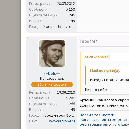
Регистрация
28.05.2012
Сообщения
3 150
Оценка реакций
746
Возраст
48
Город
Москва, Звенигород
16.06.2015
свой сказал(а):
Mankus сказал(а):
-=bolt=-
Пользователь
Выходит моя пиписька 
10 лет на форуме
Ничего себе...
Регистрация
19.09.2010
Сообщения
1 701
Артемий как всегда скром
Оценка реакций
266
Если по теме: у меня на 
Возраст
49
Победа "Stalingrad"
Город
город-герой Волгоград
пошив салонов на ретро авт
Сайт
www.retro34.ru
реставрация авто мото Цех