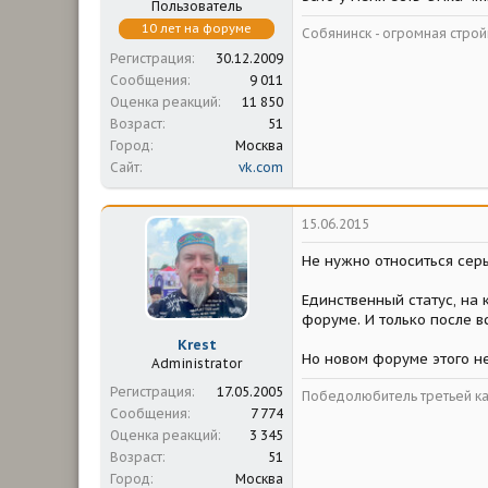
Пользователь
10 лет на форуме
Собянинск - огромная стр
Регистрация
30.12.2009
Сообщения
9 011
Оценка реакций
11 850
Возраст
51
Город
Москва
Сайт
vk.com
15.06.2015
Не нужно относиться серь
Единственный статус, на 
форуме. И только после в
Krest
Но новом форуме этого не
Administrator
Регистрация
17.05.2005
Победолюбитель третьей ка
Сообщения
7 774
Оценка реакций
3 345
Возраст
51
Город
Москва