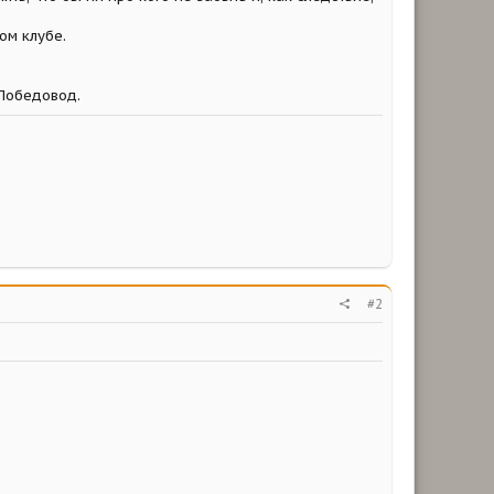
ом клубе.
 Победовод.
#2