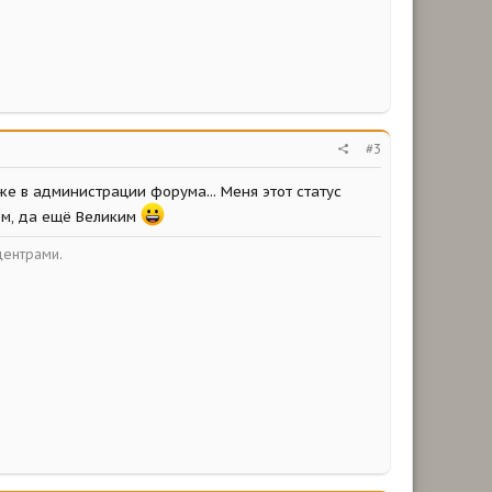
#3
аже в администрации форума... Меня этот статус
ом, да ещё Великим
центрами.