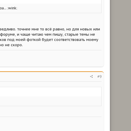
... :wink:
ведливо. точнее мне то всё равно, но для новых или
 форуме, и чаще читаю чем пишу, старые темы не
айков под моей фоткой будет соответствовать моему
но не скоро.
#9