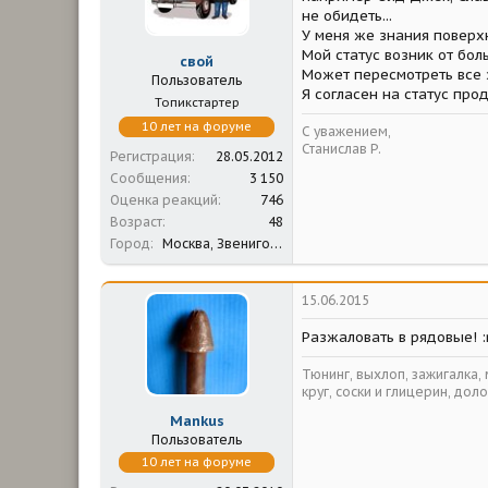
м
а
не обидеть...
ы
л
У меня же знания поверхн
а
Мой статус возник от бол
свой
Может пересмотреть все 
Пользователь
Я согласен на статус про
Топикстартер
10 лет на форуме
С уважением,
Станислав Р.
Регистрация
28.05.2012
Сообщения
3 150
Оценка реакций
746
Возраст
48
Город
Москва, Звенигород
15.06.2015
Разжаловать в рядовые! :
Тюнинг, выхлоп, зажигалка,
круг, соски и глицерин, доло
Mankus
Пользователь
10 лет на форуме