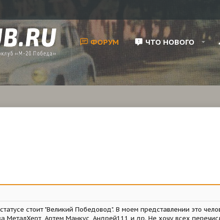
ФОРУМ
ЧТО НОВОГО
в статусе стоит "Великий Победовод". В моем представлении это чел
 МеталХерт, Артем Манкус, Андрей111 и др. Не хочу всех перечислят