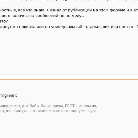
остные, все что знаю, я узнал от публикаций на этом форуме и в эт
ьшего количества сообщений не по делу...
это?
двинутого новичка или на универсальный - старьевщик или просто -
mrgreen:
 микрометр, ромбаба, балка, жижа, ГОСТы, апельсин,
то, два вантуза - вот такие мысли в голове у Манкуса.