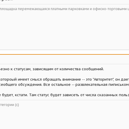
ойплощадка перемежающаяся платными парковками и офисно-торговыми 
езно к статусам, зависящим от количества сообщений.
котороый имеет смысл обращать внимание -- это "Авторитет", он д
сеобщего обсуждения. Все остальное -- развлекательная пиписьком
 будет, кстати. Там статус будет зависеть от числа сказанных поль
тегории (с)