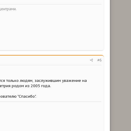
центрами.
#6
ается только людям, заслужившим уважение на
етрия родом из 2005 года.
зователю "Спасибо".