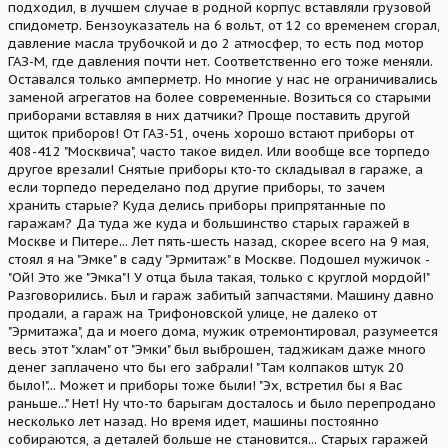
подходил, в лучшем случае в родной корпус вставляли грузовой
спидометр. Бензоуказатель на 6 вольт, от 12 со временем сгорал,
давление масла трубочкой и до 2 атмосфер, то есть под мотор
ГАЗ-М, где давления почти нет. Соответственно его тоже меняли.
Оставался только амперметр. Но многие у нас не ограничивались
заменой агрегатов на более современные. Возиться со старыми
приборами вставляя в них датчики? Проще поставить другой
щиток приборов! От ГАЗ-51, очень хорошо встают приборы от
408-412 "Москвича", часто такое видел. Или вообще все торпедо
другое врезали! Снятые приборы кто-то складывал в гараже, а
если торпедо переделано под другие приборы, то зачем
хранить старые? Куда делись приборы припрятанные по
гаражам? Да туда же куда и большинство старых гаражей в
Москве и Питере... Лет пять-шесть назад, скорее всего на 9 мая,
стоял я на "Эмке" в саду "Эрмитаж" в Москве. Подошел мужичок -
"Ой! Это же "Эмка"! У отца была такая, только с круглой мордой!"
Разговорились. Был и гараж забитый запчастями. Машину давно
продали, а гараж на Трифоновской улице, не далеко от
"Эрмитажа", да и моего дома, мужик отремонтировал, разумеется
весь этот "хлам" от "Эмки" был выброшен, таджикам даже много
денег заплачено что бы его забрали! "Там колпаков штук 20
было!"... Может и приборы тоже были! "Эх, встретил бы я Вас
раньше..." Нет! Ну что-то барыгам досталось и было перепродано
несколько лет назад. Но время идет, машины постоянно
собираются, а деталей больше не становится... Старых гаражей