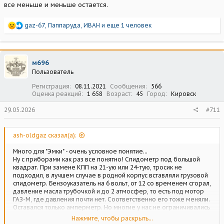
все меньше и меньше остается.
Р
gaz-67
,
Паппаруда
,
ИВАН
и еще 1 человек
е
а
к
ц
м696
и
Пользователь
и
:
Регистрация
08.11.2021
Сообщения
566
Оценка реакций
1 658
Возраст
45
Город
Кировск
29.05.2026
#711
ash-oldgaz сказал(а):
Много для "Эмки" - очень условное понятие...
Ну с приборами как раз все понятно! Спидометр под большой
квадрат. При замене КПП на 21-ую или 24-тую, тросик не
подходил, в лучшем случае в родной корпус вставляли грузовой
спидометр. Бензоуказатель на 6 вольт, от 12 со временем сгорал,
давление масла трубочкой и до 2 атмосфер, то есть под мотор
ГАЗ-М, где давления почти нет. Соответственно его тоже меняли.
Оставался только амперметр. Но многие у нас не ограничивались
заменой агрегатов на более современные. Возиться со старыми
Нажмите, чтобы раскрыть...
приборами вставляя в них датчики? Проще поставить другой