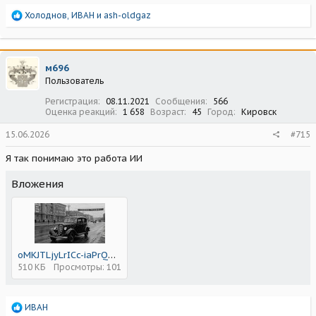
Р
Холоднов
,
ИВАН
и
ash-oldgaz
е
а
к
ц
м696
и
Пользователь
и
:
Регистрация
08.11.2021
Сообщения
566
Оценка реакций
1 658
Возраст
45
Город
Кировск
15.06.2026
#715
Я так понимаю это работа ИИ
Вложения
oMKJTLjyLrICc-iaPrQO-Y4N2ZlUj7FLiSHAieSAuSDgZSVv8A8EXqdJbxkBnf7hUz0eZrt0KENwMiWkXXVi1w86.jpg
510 КБ
Просмотры: 101
Р
ИВАН