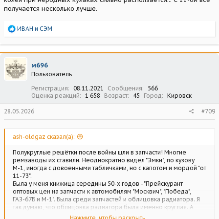
получается несколько лучше.
Р
ИВАН
и
СЭМ
е
а
к
ц
м696
и
Пользователь
и
:
Регистрация
08.11.2021
Сообщения
566
Оценка реакций
1 658
Возраст
45
Город
Кировск
28.05.2026
#709
ash-oldgaz сказал(а):
Полукруглые решётки после войны шли в запчасти! Многие
ремзаводы их ставили. Неоднократно видел "Эмки", по кузову
М-1, иногда с довоенными табличками, но с капотом и мордой "от
11-73".
Была у меня книжица середины 50-х годов - "Прейскурант
оптовых цен на запчасти к автомобилям "Москвич", "Победа",
ГАЗ-67Б и М-1". Была среди запчастей и облицовка радиатора. Я
так думаю, что облицовка радиатора была именно круглая. А
сосед по гаражу служил срочную службу водителем в летном
Нажмите, чтобы раскрыть...