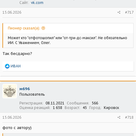
Сайт
vk.com
15.06.2026
#717
Пионер сказал(а):
Может кто "отфотошопил" или "от-три-дс-максил". Не обязательно
ИИ. С Уважением, Олег.
Так бесдарно?
Р
ИВАН
е
а
к
ц
м696
и
Пользователь
и
:
Регистрация
08.11.2021
Сообщения
566
Оценка реакций
1 658
Возраст
45
Город
Кировск
15.06.2026
#718
фото с автору)