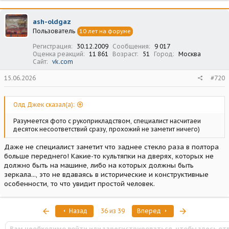
к
ц
ash-oldgaz
и
Пользователь
10 лет на форуме
и
:
Регистрация
30.12.2009
Сообщения
9 017
Оценка реакций
11 861
Возраст
51
Город
Москва
Сайт
vk.com
15.06.2026
#720
Олд Джек сказал(а):
Разумеется фото с рукоприкладством, специалист насчитаеи
десяток несоответствий сразу, прохожий не заметит ничего)
Даже не специалист заметит что заднее стекло раза в полтора
больше переднего! Какие-то культяпки на дверях, которых не
должно быть на машине, либо на которых должны быть
зеркала..., это не вдаваясь в исторические и конструктивные
особенности, то что увидит простой человек.
Первый
Последняя
Назад
36 из 39
Вперед
Вам необходимо войти или зарегистрироваться, чтобы здесь от