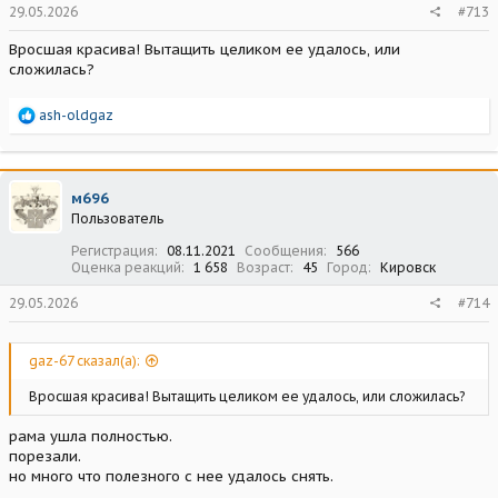
29.05.2026
#713
Вросшая красива! Вытащить целиком ее удалось, или
сложилась?
Р
ash-oldgaz
е
а
к
ц
м696
и
Пользователь
и
:
Регистрация
08.11.2021
Сообщения
566
Оценка реакций
1 658
Возраст
45
Город
Кировск
29.05.2026
#714
gaz-67 сказал(а):
Вросшая красива! Вытащить целиком ее удалось, или сложилась?
рама ушла полностью.
порезали.
но много что полезного с нее удалось снять.