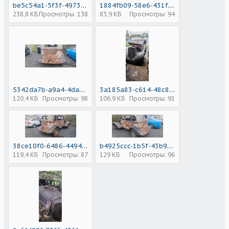
be5c54a1-5f3f-4973-b687-fedb0aa1dc02.jpeg
1884fb09-58e6-431f-8aa1-f1273f65beea.jpeg
238,8 КБ
Просмотры: 138
83,9 КБ
Просмотры: 94
5342da7b-a9a4-4da3-a80b-5eb5c36ecc7c.jpeg
3a185a83-c614-48c8-872b-1d5030d674e6.jpeg
120,4 КБ
Просмотры: 98
106,9 КБ
Просмотры: 91
38ce10f0-6486-4494-af73-075951892b54 (1).jpeg
b4925ccc-1b5f-43b9-b400-5e2950f15ed7 (1).jpeg
119,4 КБ
Просмотры: 87
129 КБ
Просмотры: 96