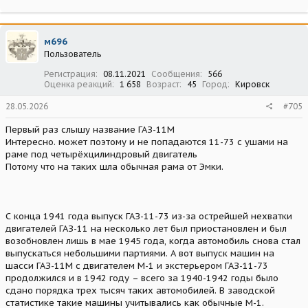
м696
Пользователь
Регистрация
08.11.2021
Сообщения
566
Оценка реакций
1 658
Возраст
45
Город
Кировск
28.05.2026
#705
Первый раз слышу название ГАЗ-11М
Интересно. может поэтому и не попадаются 11-73 с ушами на
раме под четырёхцилиндровый двигатель
Потому что на таких шла обычная рама от Эмки.
С конца 1941 года выпуск ГАЗ-11-73 из-за острейшей нехватки
двигателей ГАЗ-11 на несколько лет был приостановлен и был
возобновлен лишь в мае 1945 года, когда автомобиль снова стал
выпускаться небольшими партиями. А вот выпуск машин на
шасси ГАЗ-11М с двигателем М-1 и экстерьером ГАЗ-11-73
продолжился и в 1942 году – всего за 1940-1942 годы было
сдано порядка трех тысяч таких автомобилей. В заводской
статистике такие машины учитывались как обычные М-1.