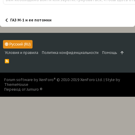
ГАЗ М-1 и ее потомки
Русский (RU)
Условия и правила
Политика конфиденциальности
Помощь
R
S
S
®
Forum software by XenForo
© 2010-2019 XenForo Ltd.
|
Style by
ThemeHouse
Перевод от Jumuro ®