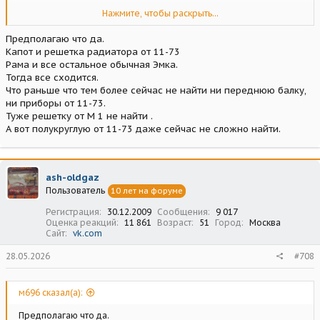
У меня на даче лежат остатки кузова от 11-73 1946 года, с завода
Нажмите, чтобы раскрыть...
он был тёмно-зелёный.
Предполагаю что да.
Капот и решетка радиатора от 11-73
Рама и все остальное обычная Эмка.
Тогда все сходится.
Что раньше что тем более сейчас не найти ни переднюю балку,
ни приборы от 11-73.
Туже решетку от М 1 не найти .
А вот полукруглую от 11-73 даже сейчас не сложно найти.
ash-oldgaz
Пользователь
10 лет на форуме
Регистрация
30.12.2009
Сообщения
9 017
Оценка реакций
11 861
Возраст
51
Город
Москва
Сайт
vk.com
28.05.2026
#708
м696 сказал(а):
Предполагаю что да.