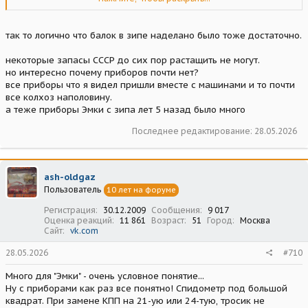
военном училище, кажется в Черниговском, в 54-56 годах. С его
слов была у них одна "Победа", у начальника училища, и штуки три
"Эмки", на одной из которых он и служил!
так то логично что балок в зипе наделано было тоже достаточно.
По поводу балок - у знакомого две довоенных "Эмки" (по кузову),
и на обоих стоят 11 балки! Сами балки, что М-1, что 11
некоторые запасы СССР до сих пор растащить не могут.
встречаются относительно часто, но, как правило, уже
переделанные на другие поворотные кулаки... Причём диаметр
но интересно почему приборов почти нет?
шкворня М-1 около 20 мм, обычно рассверлен на больший и
все приборы что я видел пришли вместе с машинами и то почти
колея при неродных кулаках сильно расползается... С 11-ой всё
все колхоз наполовину.
получается несколько лучше.
а теже приборы Эмки с зипа лет 5 назад было много
Последнее редактирование:
28.05.2026
ash-oldgaz
Пользователь
10 лет на форуме
Регистрация
30.12.2009
Сообщения
9 017
Оценка реакций
11 861
Возраст
51
Город
Москва
Сайт
vk.com
28.05.2026
#710
Много для "Эмки" - очень условное понятие...
Ну с приборами как раз все понятно! Спидометр под большой
квадрат. При замене КПП на 21-ую или 24-тую, тросик не