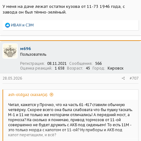
У меня на даче лежат остатки кузова от 11-73 1946 года, с
завода он был тёмно-зелёный.
Р
ИВАН
и
СЭМ
е
а
к
ц
м696
и
Пользователь
и
:
Регистрация
08.11.2021
Сообщения
566
Оценка реакций
1 658
Возраст
45
Город
Кировск
28.05.2026
#707
ash-oldgaz сказал(а):
Читал, кажется у Прочко, что на часть 61-417 ставили обычную
четвёрку. Скорее всего она была слабовата что бы пушку таскать.
М-1 и 11 не только же моторами отличались! А передний мост, а
тормоза? На сколько я понимаю, привод тормозов от 11-ой
совершенно не будет дружить с АКБ под сиденьем! То есть 11М -
это только морда с капотом от 11-ой? Ну приборы и АКБ под
капот перетащили, и всё?