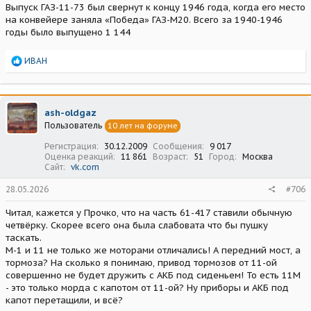
Выпуск ГАЗ-11-73 был свернут к концу 1946 года, когда его место
на конвейере заняла «Победа» ГАЗ-М20. Всего за 1940-1946
годы было выпущено 1 144
Р
ИВАН
е
а
к
ц
ash-oldgaz
и
Пользователь
10 лет на форуме
и
:
Регистрация
30.12.2009
Сообщения
9 017
Оценка реакций
11 861
Возраст
51
Город
Москва
Сайт
vk.com
28.05.2026
#706
Читал, кажется у Прочко, что на часть 61-417 ставили обычную
четвёрку. Скорее всего она была слабовата что бы пушку
таскать.
М-1 и 11 не только же моторами отличались! А передний мост, а
тормоза? На сколько я понимаю, привод тормозов от 11-ой
совершенно не будет дружить с АКБ под сиденьем! То есть 11М
- это только морда с капотом от 11-ой? Ну приборы и АКБ под
капот перетащили, и всё?