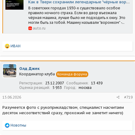
Как в Твери сохранили легендарные "чёрные воронки" СССР
В советских городах 1930-х существовало особое
правило ночного страха. Если во двор въезжала
чёрная машина, лучше было не подходить к окну. Это
могли быть за тобой. Машину называли "воронком" -...
auto.ru
Р
ИВАН
е
а
к
ц
Олд Джек
и
Координатор клуба
Команда форума
и
:
Регистрация
23.12.2007
Сообщения
13 439
Оценка реакций
5 953
Город
москва
15.06.2026
#719
Разумеется фото с рукоприкладством, специалист насчитаеи
десяток несоответствий сразу, прохожий не заметит ничего)
Р
Новотны
е
а