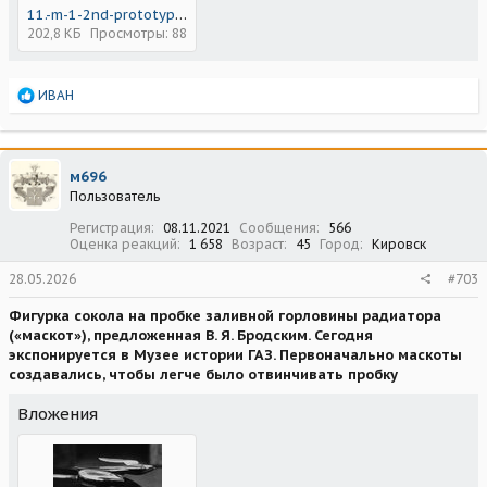
11.-m-1-2nd-prototype.jpg
202,8 КБ
Просмотры: 88
Р
ИВАН
е
а
к
ц
м696
и
Пользователь
и
:
Регистрация
08.11.2021
Сообщения
566
Оценка реакций
1 658
Возраст
45
Город
Кировск
28.05.2026
#703
Фигурка сокола на пробке заливной горловины радиатора
(«маскот»), предложенная В. Я. Бродским. Сегодня
экспонируется в Музее истории ГАЗ. Первоначально маскоты
создавались, чтобы легче было отвинчивать пробку
Вложения