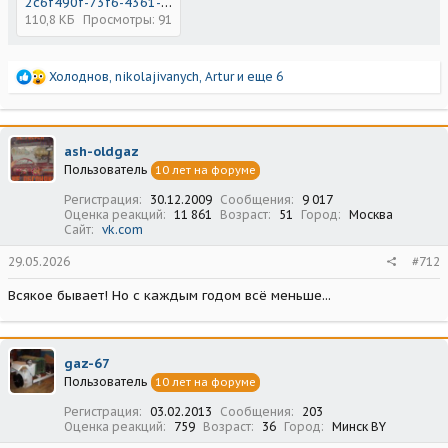
2c6f490f-73f6-4361-ae66-1531d624d61f.jpeg
110,8 КБ
Просмотры: 91
Р
Холоднов
,
nikolajivanych
,
Artur
и еще 6
е
а
к
ц
ash-oldgaz
и
Пользователь
10 лет на форуме
и
:
Регистрация
30.12.2009
Сообщения
9 017
Оценка реакций
11 861
Возраст
51
Город
Москва
Сайт
vk.com
29.05.2026
#712
Всякое бывает! Но с каждым годом всё меньше...
gaz-67
Пользователь
10 лет на форуме
Регистрация
03.02.2013
Сообщения
203
Оценка реакций
759
Возраст
36
Город
Минск BY