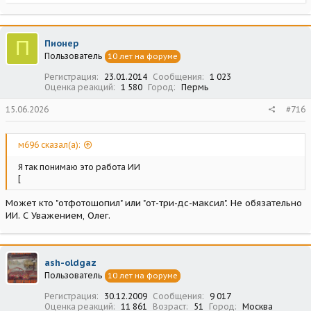
е
а
к
ц
П
Пионер
и
Пользователь
10 лет на форуме
и
:
Регистрация
23.01.2014
Сообщения
1 023
Оценка реакций
1 580
Город
Пермь
15.06.2026
#716
м696 сказал(а):
Я так понимаю это работа ИИ
[
Может кто "отфотошопил" или "от-три-дс-максил". Не обязательно
ИИ. С Уважением, Олег.
ash-oldgaz
Пользователь
10 лет на форуме
Регистрация
30.12.2009
Сообщения
9 017
Оценка реакций
11 861
Возраст
51
Город
Москва