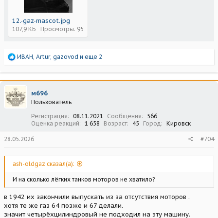
12.-gaz-mascot.jpg
107,9 КБ
Просмотры: 95
Р
ИВАН
,
Artur
,
gazovod
и еще 2
е
а
к
ц
м696
и
Пользователь
и
:
Регистрация
08.11.2021
Сообщения
566
Оценка реакций
1 658
Возраст
45
Город
Кировск
28.05.2026
#704
ash-oldgaz сказал(а):
И на сколько лёгких танков моторов не хватило?
в 1942 их закончили выпускать из за отсутствия моторов .
хотя те же газ 64 позже и 67 делали.
значит четырёхцилиндровый не подходил на эту машину.