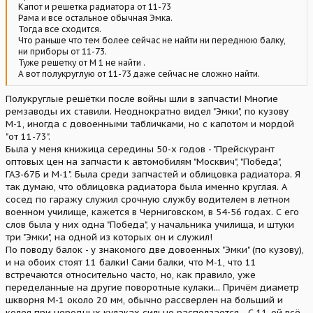
Капот и решетка радиатора от 11-73
Рама и все остальное обычная Эмка.
Тогда все сходится.
Что раньше что тем более сейчас не найти ни переднюю балку,
ни приборы от 11-73.
Туже решетку от М 1 не найти .
А вот полукруглую от 11-73 даже сейчас не сложно найти.
Полукруглые решётки после войны шли в запчасти! Многие
ремзаводы их ставили. Неоднократно видел "Эмки", по кузову
М-1, иногда с довоенными табличками, но с капотом и мордой
"от 11-73".
Была у меня книжица середины 50-х годов - "Прейскурант
оптовых цен на запчасти к автомобилям "Москвич", "Победа",
ГАЗ-67Б и М-1". Была среди запчастей и облицовка радиатора. Я
так думаю, что облицовка радиатора была именно круглая. А
сосед по гаражу служил срочную службу водителем в летном
военном училище, кажется в Черниговском, в 54-56 годах. С его
слов была у них одна "Победа", у начальника училища, и штуки
три "Эмки", на одной из которых он и служил!
По поводу балок - у знакомого две довоенных "Эмки" (по кузову),
и на обоих стоят 11 балки! Сами балки, что М-1, что 11
встречаются относительно часто, но, как правило, уже
переделанные на другие поворотные кулаки... Причём диаметр
шкворня М-1 около 20 мм, обычно рассверлен на больший и
колея при неродных кулаках сильно расползается... С 11-ой всё