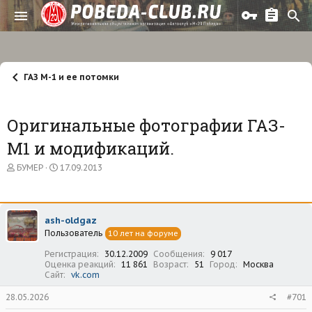
ГАЗ М-1 и ее потомки
Оригинальные фотографии ГАЗ-
М1 и модификаций.
А
Д
БУМЕР
17.09.2013
в
а
т
т
о
а
р
н
ash-oldgaz
т
а
Пользователь
е
ч
10 лет на форуме
м
а
Регистрация
30.12.2009
Сообщения
9 017
ы
л
Оценка реакций
11 861
Возраст
51
Город
Москва
а
Сайт
vk.com
28.05.2026
#701