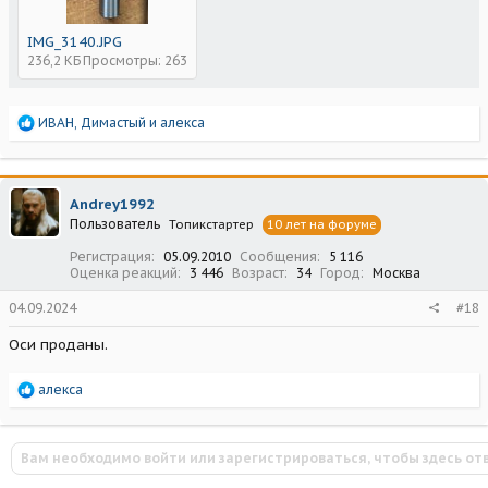
IMG_3140.JPG
236,2 КБ
Просмотры: 263
Р
ИВАН
,
Димастый
и
алекса
е
а
к
ц
Andrey1992
и
Пользователь
Топикстартер
10 лет на форуме
и
:
Регистрация
05.09.2010
Сообщения
5 116
Оценка реакций
3 446
Возраст
34
Город
Москва
04.09.2024
#18
Оси проданы.
Р
алекса
е
а
к
Вам необходимо войти или зарегистрироваться, чтобы здесь от
ц
и