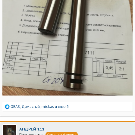
Р
ORAS
,
Димастый
,
mickas
и еще 5
е
а
к
ц
АНДРЕЙ 111
и
Пользователь
Команда форума