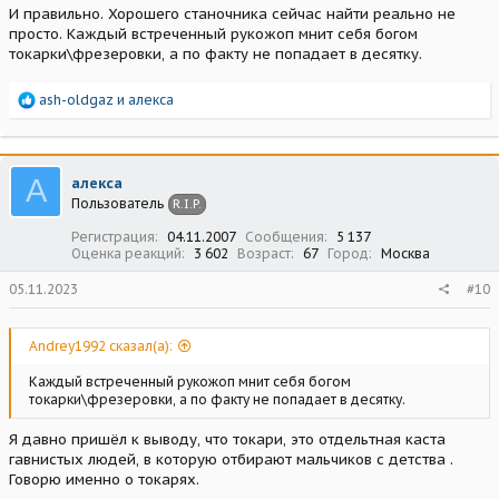
И правильно. Хорошего станочника сейчас найти реально не
просто. Каждый встреченный рукожоп мнит себя богом
токарки\фрезеровки, а по факту не попадает в десятку.
Р
ash-oldgaz
и
алекса
е
а
к
ц
А
алекса
и
Пользователь
R.I.P.
и
:
Регистрация
04.11.2007
Сообщения
5 137
Оценка реакций
3 602
Возраст
67
Город
Москва
05.11.2023
#10
Andrey1992 сказал(а):
Каждый встреченный рукожоп мнит себя богом
токарки\фрезеровки, а по факту не попадает в десятку.
Я давно пришёл к выводу, что токари, это отдельтная каста
гавнистых людей, в которую отбирают мальчиков с детства .
Говорю именно о токарях.