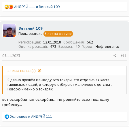
Р
АНДРЕЙ 111
и
Виталий 109
е
а
к
ц
Виталий 109
и
Пользователь
5 лет на форуме
и
:
Регистрация
12.01.2018
Сообщения
562
Оценка реакций
473
Возраст
49
Город
Нефтеюганск
05.11.2023
#11
алекса сказал(а):
Я давно пришёл к выводу, что токари, это отдельтная каста
гавнистых людей, в которую отбирают мальчиков с детства .
Говорю именно о токарях.
вот оскорбил так оскорбил.... не ровняйте всех под одну
гребенку...
Р
Холоднов
и
АНДРЕЙ 111
е
а