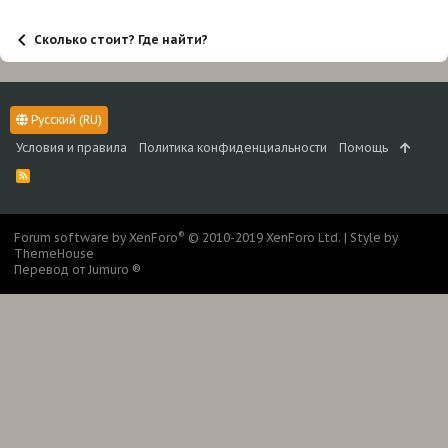
и
:
Сколько стоит? Где найти?
Русский (RU)
Условия и правила
Политика конфиденциальности
Помощь
R
S
S
®
Forum software by XenForo
© 2010-2019 XenForo Ltd.
|
Style by
ThemeHouse
Перевод от Jumuro ®