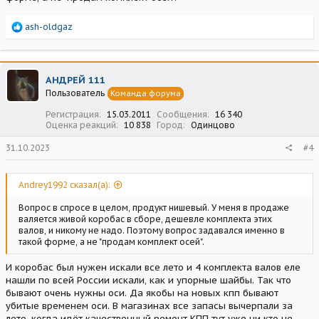
Р
ash-oldgaz
е
а
к
ц
АНДРЕЙ 111
и
Пользователь
Команда форума
и
:
Регистрация
15.03.2011
Сообщения
16 340
Оценка реакций
10 838
Город
Одинцово
31.10.2023
#4
Andrey1992 сказал(а):
Вопрос в спросе в целом, продукт нишевый. У меня в продаже
валяется живой коробас в сборе, дешевле комплекта этих
валов, и никому не надо. Поэтому вопрос задавался именно в
такой форме, а не "продам комплект осей".
И коробас был нужен искали все лето и 4 комплекта валов еле
нашли по всей России искали, как и упорные шайбы. Так что
бывают очень нужны оси. Да якобы на новых кпп бывают
убитые временем оси. В магазинах все запасы вычерпали за
лето, когда идёт качественный ремонт КПП тут уже ни кто не