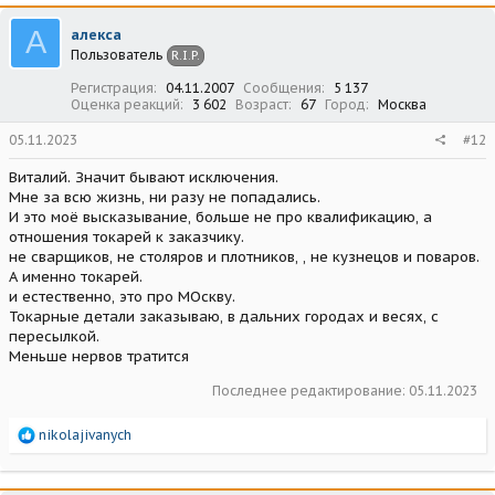
к
ц
А
алекса
и
Пользователь
R.I.P.
и
:
Регистрация
04.11.2007
Сообщения
5 137
Оценка реакций
3 602
Возраст
67
Город
Москва
05.11.2023
#12
Виталий. Значит бывают исключения.
Мне за всю жизнь, ни разу не попадались.
И это моё высказывание, больше не про квалификацию, а
отношения токарей к заказчику.
не сварщиков, не столяров и плотников, , не кузнецов и поваров.
А именно токарей.
и естественно, это про МОскву.
Токарные детали заказываю, в дальних городах и весях, с
пересылкой.
Меньше нервов тратится
Последнее редактирование:
05.11.2023
Р
nikolajivanych
е
а
к