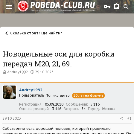
Сколько стоит? Где найти?
Новодельные оси для коробки
передач М20, 21, 69.
А
Д
Andrey1992
29.10.2023
в
а
т
т
о
а
Andrey1992
р
н
Пользователь
т
а
Топикстартер
10 лет на форуме
е
ч
Регистрация
05.09.2010
Сообщения
5 116
м
а
Оценка реакций
3 446
Возраст
34
Город
Москва
ы
л
а
29.10.2023
#1
Собственно есть хороший человек, который правильно,
аккуратно и по технологии может исполнить данные изделия. По