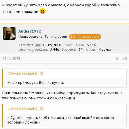
и будет он кушать хлеб с маслом, с черной икрой и возможно
золотыми ложками
Andrey1992
Пользователь
Топикстартер
10 лет на форуме
Регистрация
05.09.2010
Сообщения
5 116
Оценка реакций
3 446
Возраст
34
Город
Москва
05.11.2023
#9
сталкер сказал(а):
Мне к примеру на Виллис нужны.
Размеры есть? Можно, что-нибудь придумать. Конструктивно, я
так понимаю, они схожи с ГАЗовскими.
сталкер сказал(а):
и будет он кушать хлеб с маслом, с черной икрой и возможно
золотыми ложками