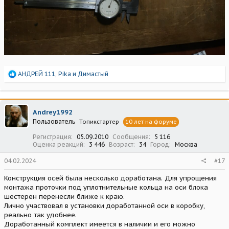
Р
АНДРЕЙ 111
,
Pika
и
Димастый
е
а
к
ц
Andrey1992
и
Пользователь
Топикстартер
10 лет на форуме
и
:
Регистрация
05.09.2010
Сообщения
5 116
Оценка реакций
3 446
Возраст
34
Город
Москва
04.02.2024
#17
Конструкция осей была несколько доработана. Для упрощения
монтажа проточки под уплотнительные кольца на оси блока
шестерен перенесли ближе к краю.
Лично участвовал в установки доработанной оси в коробку,
реально так удобнее.
Доработанный комплект имеется в наличии и его можно