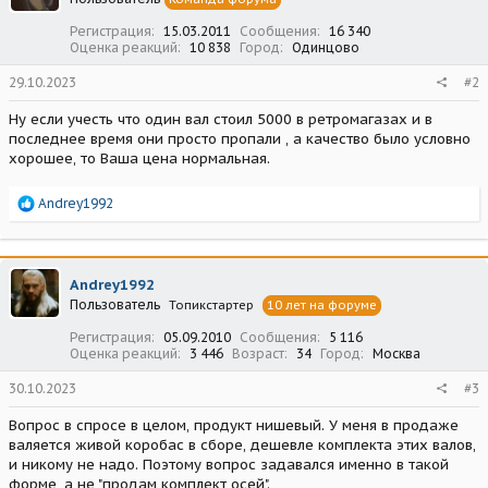
и
:
Регистрация
15.03.2011
Сообщения
16 340
Оценка реакций
10 838
Город
Одинцово
29.10.2023
#2
Ну если учесть что один вал стоил 5000 в ретромагазах и в
последнее время они просто пропали , а качество было условно
хорошее, то Ваша цена нормальная.
Р
Andrey1992
е
а
к
ц
Andrey1992
и
Пользователь
Топикстартер
10 лет на форуме
и
:
Регистрация
05.09.2010
Сообщения
5 116
Оценка реакций
3 446
Возраст
34
Город
Москва
30.10.2023
#3
Вопрос в спросе в целом, продукт нишевый. У меня в продаже
валяется живой коробас в сборе, дешевле комплекта этих валов,
и никому не надо. Поэтому вопрос задавался именно в такой
форме, а не "продам комплект осей".