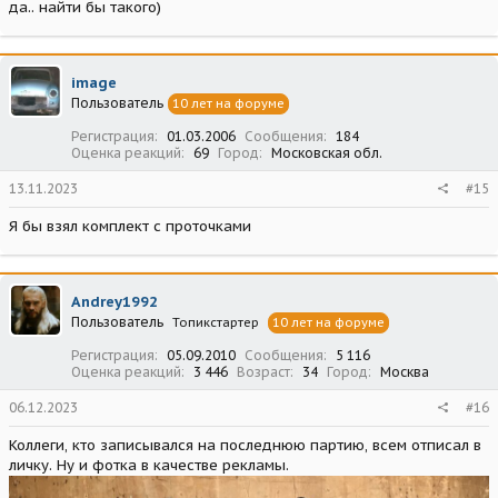
да.. найти бы такого)
image
Пользователь
10 лет на форуме
Регистрация
01.03.2006
Сообщения
184
Оценка реакций
69
Город
Московская обл.
13.11.2023
#15
Я бы взял комплект с проточками
Andrey1992
Пользователь
Топикстартер
10 лет на форуме
Регистрация
05.09.2010
Сообщения
5 116
Оценка реакций
3 446
Возраст
34
Город
Москва
06.12.2023
#16
Коллеги, кто записывался на последнюю партию, всем отписал в
личку. Ну и фотка в качестве рекламы.