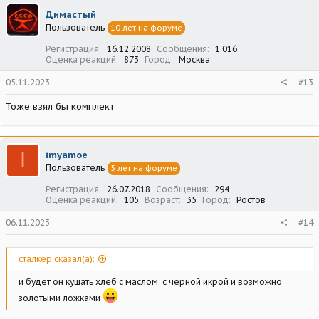
ц
Димастый
и
Пользователь
10 лет на форуме
и
:
Регистрация
16.12.2008
Сообщения
1 016
Оценка реакций
873
Город
Москва
05.11.2023
#13
Тоже взял бы комплект
I
imyamoe
Пользователь
5 лет на форуме
Регистрация
26.07.2018
Сообщения
294
Оценка реакций
105
Возраст
35
Город
Ростов
06.11.2023
#14
сталкер сказал(а):
и будет он кушать хлеб с маслом, с черной икрой и возможно
золотыми ложками