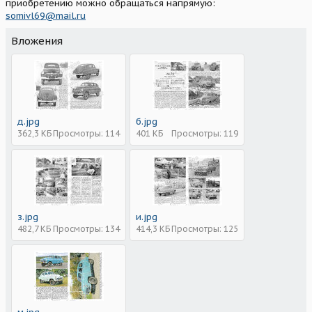
приобретению можно обращаться напрямую:
somivl69@mail.ru
Вложения
д.jpg
б.jpg
362,3 КБ
Просмотры: 114
401 КБ
Просмотры: 119
з.jpg
и.jpg
482,7 КБ
Просмотры: 134
414,3 КБ
Просмотры: 125