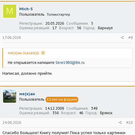
M
Mich-S
Пользователь
Топикстартер
Регистрация
20.05.2026
Сообщения
5
Оценка реакций
17
Возраст
56
Город
Барнаул
17.06.2026
#9
ме(х)ан сказал(а):
Не открывается напишите
Skre1980@Bk.ru
Написал, должно прийти.
ме(х)ан
Пользователь
10 лет на форуме
Регистрация
14.12.2009
Сообщения
349
Оценка реакций
356
Возраст
46
Город
Брянск
24.06.2026
#10
Спасибо Большое! Книгу получил! Пока успел только картинки