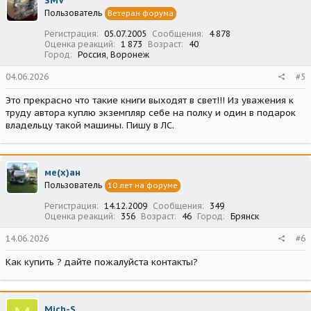
SMV
и
Пользователь
Ветеран форума
и
:
Регистрация
05.07.2005
Сообщения
4 878
Оценка реакций
1 873
Возраст
40
Город
Россия, Воронеж
04.06.2026
#5
Это прекрасно что такие книги выходят в свет!!! Из уважения к
труду автора куплю экземпляр себе на полку и один в подарок
владельцу такой машины. Пишу в ЛС.
ме(х)ан
Пользователь
10 лет на форуме
Регистрация
14.12.2009
Сообщения
349
Оценка реакций
356
Возраст
46
Город
Брянск
14.06.2026
#6
Как купить ? дайте пожалуйста контакты?
Mich-S