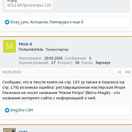
м.jpg
653,1 КБ
Просмотры: 129
Р
Stray_Lynx
,
Холоднов
,
Паппаруда
и еще 6
е
а
к
ц
M
Mich-S
и
Пользователь
Топикстартер
и
:
Регистрация
20.05.2026
Сообщения
5
Оценка реакций
17
Возраст
56
Город
Барнаул
04.06.2026
#4
Сообщаю, что в тексте книги на стр. 183 (а также в подписи на
стр. 176) возникла ошибка: реставрационная мастерская Игоря
Глазмана не носит название "Магия Ретро" (Retro-Magik) - это
название интернет-сайта с информацией о ней.
Р
Img26
и
СЭМ
е
а
к
ц