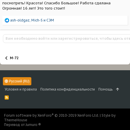
посмотреть! Красота! Спасибо Большое! Работа сделана
Огромная! 16 лет! Это того стоит!
Р
ash-oldgaz
,
Mich-S
и
СЭМ
е
а
к
Вам необходимо войти или зарегистрироваться, чтобы здесь от
ц
и
и
:
М-72
Русский (RU)
Условия и правила
Политика конфиденциальности
Помощь
R
S
S
®
Forum software by XenForo
© 2010-2019 XenForo Ltd.
|
Style by
ThemeHouse
Перевод от Jumuro ®