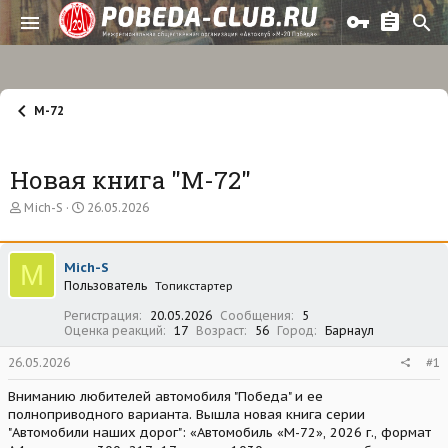
М-72
Новая книга "М-72"
А
Д
Mich-S
26.05.2026
в
а
т
т
о
а
M
Mich-S
р
н
Пользователь
т
а
Топикстартер
е
ч
Регистрация
20.05.2026
Сообщения
5
м
а
Оценка реакций
17
Возраст
56
Город
Барнаул
ы
л
а
26.05.2026
#1
Вниманию любителей автомобиля "Победа" и ее
полноприводного варианта. Вышла новая книга серии
"Автомобили наших дорог": «Автомобиль «М-72», 2026 г., формат