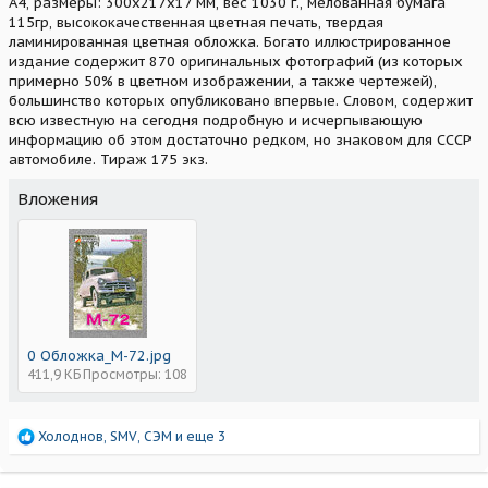
А4, размеры: 300х217х17 мм, вес 1030 г., мелованная бумага
115гр, высококачественная цветная печать, твердая
ламинированная цветная обложка. Богато иллюстрированное
издание содержит 870 оригинальных фотографий (из которых
примерно 50% в цветном изображении, а также чертежей),
большинство которых опубликовано впервые. Словом, содержит
всю известную на сегодня подробную и исчерпывающую
информацию об этом достаточно редком, но знаковом для СССР
автомобиле. Тираж 175 экз.
Вложения
0 Обложка_М-72.jpg
411,9 КБ
Просмотры: 108
Р
Холоднов
,
SMV
,
СЭМ
и еще 3
е
а
к