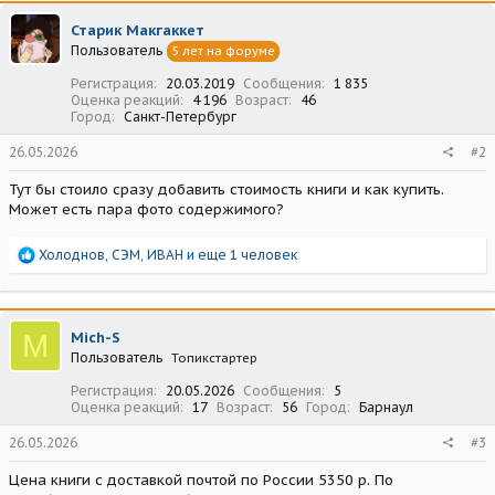
ц
Старик Макгаккет
и
Пользователь
5 лет на форуме
и
:
Регистрация
20.03.2019
Сообщения
1 835
Оценка реакций
4 196
Возраст
46
Город
Санкт-Петербург
26.05.2026
#2
Тут бы стоило сразу добавить стоимость книги и как купить.
Может есть пара фото содержимого?
Р
Холоднов
,
СЭМ
,
ИВАН
и еще 1 человек
е
а
к
ц
M
Mich-S
и
Пользователь
Топикстартер
и
:
Регистрация
20.05.2026
Сообщения
5
Оценка реакций
17
Возраст
56
Город
Барнаул
26.05.2026
#3
Цена книги с доставкой почтой по России 5350 р. По