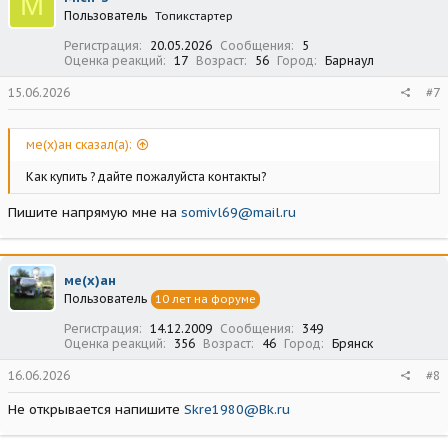
M
Пользователь
Топикстартер
Регистрация
20.05.2026
Сообщения
5
Оценка реакций
17
Возраст
56
Город
Барнаул
15.06.2026
#7
ме(х)ан сказал(а):
Как купить ? дайте пожалуйста контакты?
Пишите напрямую мне на
somivl69@mail.ru
ме(х)ан
Пользователь
10 лет на форуме
Регистрация
14.12.2009
Сообщения
349
Оценка реакций
356
Возраст
46
Город
Брянск
16.06.2026
#8
Не открывается напишите
Skre1980@Bk.ru