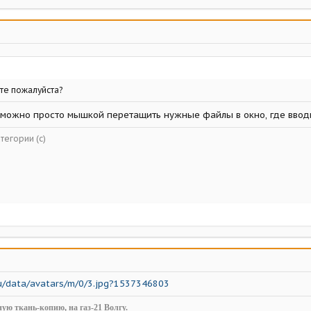
те пожалуйста?
можно просто мышкой перетащить нужные файлы в окно, где вводит
тегории (с)
u/data/avatars/m/0/3.jpg?1537346803
ую ткань-копию, на газ-21 Волгу.