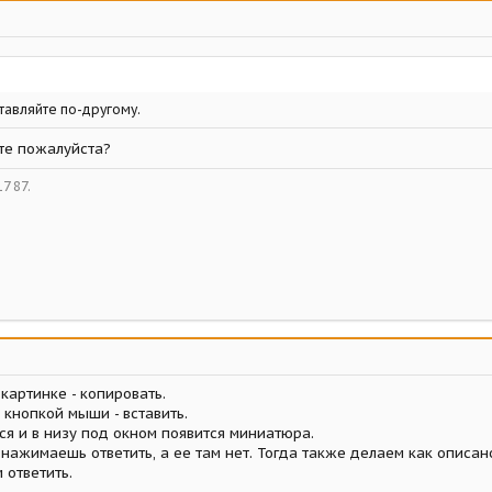
ставляйте по-другому.
те пожалуйста?
7 87.
картинке - копировать.
кнопкой мыши - вставить.
ся и в низу под окном появится миниатюра.
 нажимаешь ответить, а ее там нет. Тогда также делаем как описа
 ответить.