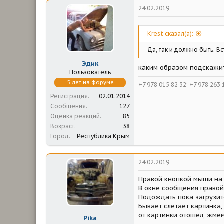
24.02.2019
Krest сказал(а):
Да, так и должно быть. В
Эдик
каким образом подскажи
Пользователь
5 лет на форуме
+7 978 015 82 32; +7 978 263 1
Регистрация
02.01.2014
Сообщения
127
Оценка реакций
85
Возраст
38
Город
Республика Крым
24.02.2019
Правой кнопкой мыши на 
В окне сообщения правой 
Подождать пока загрузит
Бывает слетает картинка,
от картинки отошел, жмем
Pika