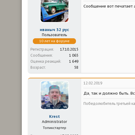
м
а
Сообщение вот печатает а
ы
л
а
иваныч 32 рус
Пользователь
10 лет на форуме
Регистрация
17.10.2015
Сообщения
1 065
Оценка реакций
1 649
Возраст
58
12.02.2019
Да, так и должно быть. В
Победолюбитель третьей ка
Krest
Administrator
Топикстартер