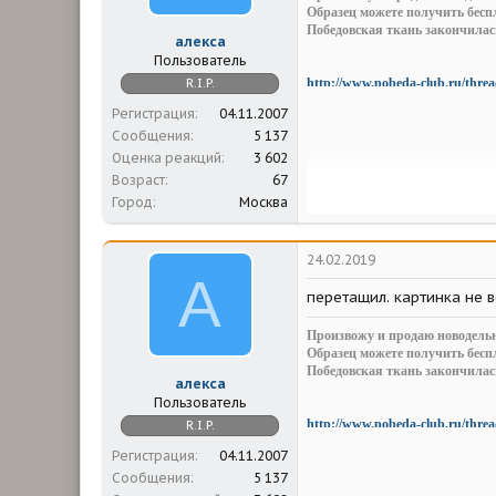
Образец можете получить беспл
Победовская ткань закончилас
алекса
Пользователь
http://www.pobeda-club.ru/threa
R.I.P.
Александр.
Регистрация
04.11.2007
Сообщения
5 137
Оценка реакций
3 602
Возраст
67
Город
Москва
24.02.2019
А
перетащил. картинка не в
Произвожу и продаю новодельн
Образец можете получить беспл
Победовская ткань закончилас
алекса
Пользователь
http://www.pobeda-club.ru/threa
R.I.P.
Александр.
Регистрация
04.11.2007
Сообщения
5 137