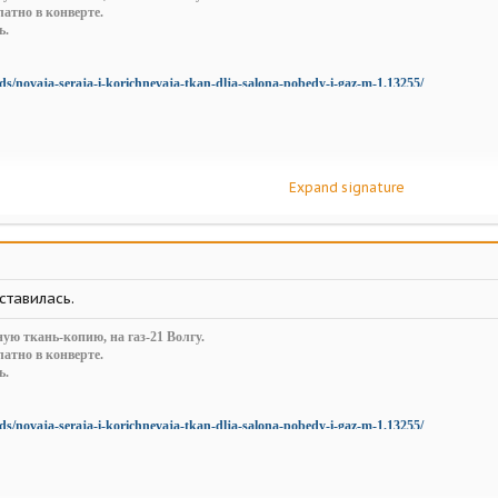
атно в конверте.
ь.
ds/novaja-seraja-i-korichnevaja-tkan-dlja-salona-pobedy-i-gaz-m-1.13255/
Expand signature
ставилась.
ую ткань-копию, на газ-21 Волгу.
атно в конверте.
ь.
ds/novaja-seraja-i-korichnevaja-tkan-dlja-salona-pobedy-i-gaz-m-1.13255/