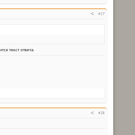
#27
ся текст ответа.
#28