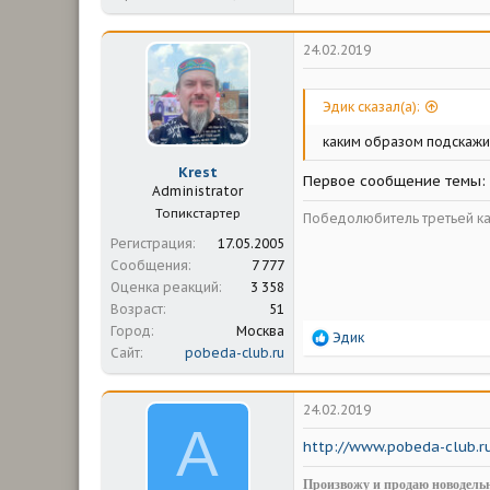
а
к
ц
24.02.2019
и
и
:
Эдик сказал(а):
каким образом подскажи
Krest
Первое сообщение темы: 
Administrator
Топикстартер
Победолюбитель третьей ка
Регистрация
17.05.2005
Сообщения
7 777
Оценка реакций
3 358
Возраст
51
Город
Москва
Р
Эдик
Сайт
pobeda-club.ru
е
а
к
ц
24.02.2019
и
А
и
http://www.pobeda-club.r
:
Произвожу и продаю новодельн