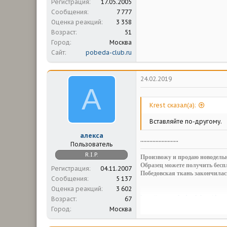
Регистрация
17.05.2005
Сообщения
7 777
Оценка реакций
3 358
Возраст
51
Город
Москва
Сайт
pobeda-club.ru
24.02.2019
А
Krest сказал(а):
Вставляйте по-другому.
алекса
.........................
Пользователь
R.I.P.
Произвожу и продаю новодельн
Образец можете получить беспл
Регистрация
04.11.2007
Победовская ткань закончилас
Сообщения
5 137
Оценка реакций
3 602
http://www.pobeda-club.ru/threa
Возраст
67
Александр.
Город
Москва