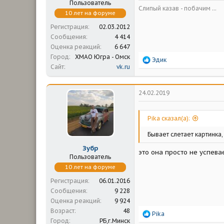
Пользователь
Слипый казав - побачим ...
10 лет на форуме
Регистрация
02.03.2012
Сообщения
4 414
Оценка реакций
6 647
Город
ХМАО Югра - Омск
Р
Эдик
Сайт
vk.ru
е
а
к
ц
24.02.2019
и
и
:
Pika сказал(а):
Бывает слетает картинка,
Зубр
это она просто не успева
Пользователь
10 лет на форуме
Регистрация
06.01.2016
Сообщения
9 228
Оценка реакций
9 924
Возраст
48
Р
Pika
Город
РБ,г.Минск
е