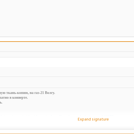
ую ткань-копию, на газ-21 Волгу.
атно в конверте.
ь.
ds/novaja-seraja-i-korichnevaja-tkan-dlja-salona-pobedy-i-gaz-m-1.13255/
Expand signature