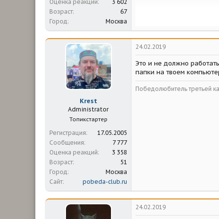
Оценка реакций
3 602
Возраст
67
Город
Москва
24.02.2019
Это и не должно работать
папки на твоем компьюте
Победолюбитель третьей ка
Krest
Administrator
Топикстартер
Регистрация
17.05.2005
Сообщения
7 777
Оценка реакций
3 358
Возраст
51
Город
Москва
Сайт
pobeda-club.ru
24.02.2019