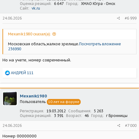
Оценка реакций
6 647
Город
ХМАО Югра - Омск
Сайт
vk.ru
24.06.2026
#6 999
Mexanik1980 сказал(а):
Московская область,жалкое зрелище.
Посмотреть вложение
236990
Но на учете, номер современный.
Р
АНДРЕЙ 111
е
а
к
ц
Mexanik1980
и
Пользователь
10 лет на форуме
и
:
Регистрация
19.03.2012
Сообщения
5 263
Оценка реакций
3 391
Возраст
46
Город
г Бронницы
24.06.2026
#7 000
Номер 00000000