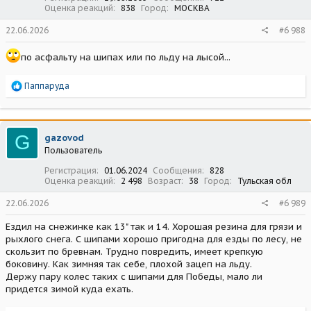
Оценка реакций
838
Город
МОСКВА
22.06.2026
#6 988
по асфальту на шипах или по льду на лысой...
Р
Паппаруда
е
а
к
ц
G
gazovod
и
Пользователь
и
:
Регистрация
01.06.2024
Сообщения
828
Оценка реакций
2 498
Возраст
38
Город
Тульская обл
22.06.2026
#6 989
Ездил на снежинке как 13" так и 14. Хорошая резина для грязи и
рыхлого снега. С шипами хорошо пригодна для езды по лесу, не
скользит по бревнам. Трудно повредить, имеет крепкую
боковину. Как зимняя так себе, плохой зацеп на льду.
Держу пару колес таких с шипами для Победы, мало ли
придется зимой куда ехать.