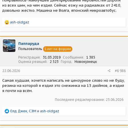
понравилось- наилучшее демпфирование неровностей дороги
из всех шин, на чем ездил. Сейчас езжу на радиалках от 2410,
довольно жестко. Машина не Волга, японский микроавтобус.
Р
ash-oldgaz
е
а
к
ц
Паппаруда
и
Пользователь
5 лет на форуме
и
:
Регистрация
31.03.2019
Сообщения
1 385
Оценка реакций
2 523
Город
Новокузнецк
22.06.2026
#6 986
Самая худшая, хочется написать не цензурное слово но не буду,
резина на которой я ездил это снежинка на 13 дюймов, а ездил
я почти на всëм.
Последнее редактирование:
23.06.2026
Р
Олд Джек
,
СЭМ
и
ash-oldgaz
е
а
к