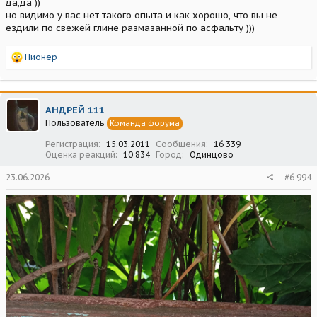
да,да ))
но видимо у вас нет такого опыта и как хорошо, что вы не
ездили по свежей глине размазанной по асфальту )))
Р
Пионер
е
а
к
ц
АНДРЕЙ 111
и
Пользователь
Команда форума
и
:
Регистрация
15.03.2011
Сообщения
16 339
Оценка реакций
10 834
Город
Одинцово
23.06.2026
#6 994