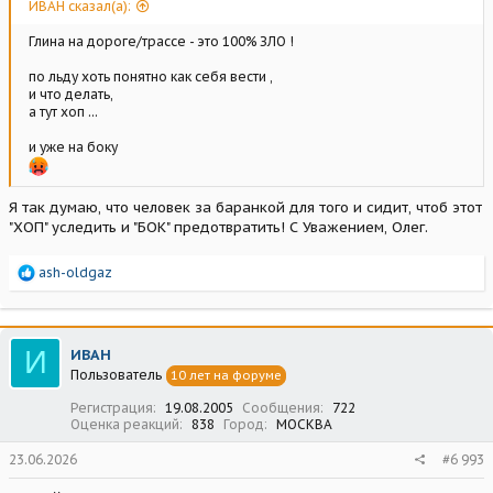
ИВАН сказал(а):
Глина на дороге/трассе - это 100% ЗЛО !
по льду хоть понятно как себя вести ,
и что делать,
а тут хоп ...
и уже на боку
Я так думаю, что человек за баранкой для того и сидит, чтоб этот
"ХОП" уследить и "БОК" предотвратить! С Уважением, Олег.
Р
ash-oldgaz
е
а
к
ц
И
ИВАН
и
Пользователь
10 лет на форуме
и
:
Регистрация
19.08.2005
Сообщения
722
Оценка реакций
838
Город
МОСКВА
23.06.2026
#6 993