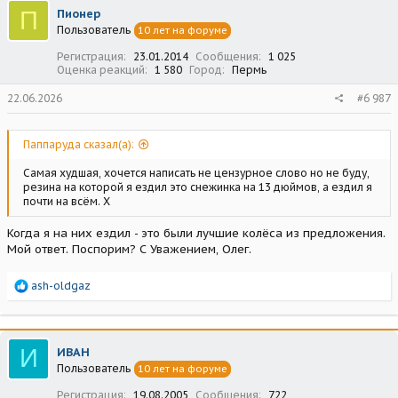
ц
П
Пионер
и
Пользователь
10 лет на форуме
и
:
Регистрация
23.01.2014
Сообщения
1 025
Оценка реакций
1 580
Город
Пермь
22.06.2026
#6 987
Паппаруда сказал(а):
Самая худшая, хочется написать не цензурное слово но не буду,
резина на которой я ездил это снежинка на 13 дюймов, а ездил я
почти на всëм. Х
Когда я на них ездил - это были лучшие колёса из предложения.
Мой ответ. Поспорим? С Уважением, Олег.
Р
ash-oldgaz
е
а
к
ц
И
ИВАН
и
Пользователь
10 лет на форуме
и
:
Регистрация
19.08.2005
Сообщения
722