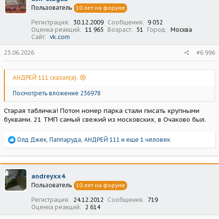
и
Пользователь
10 лет на форуме
и
:
Регистрация
30.12.2009
Сообщения
9 052
Оценка реакций
11 965
Возраст
51
Город
Москва
Сайт
vk.com
23.06.2026
#6 996
АНДРЕЙ 111 сказал(а):
Посмотреть вложение 236978
Старая табличка! Потом номер парка стали писать крупными
буквами. 21 ТМП самый свежий из московских, в Очаково был.
Р
Олд Джек
,
Паппаруда
,
АНДРЕЙ 111
и еще 1 человек
е
а
к
ц
andreyxx4
и
Пользователь
10 лет на форуме
и
:
Регистрация
24.12.2012
Сообщения
719
Оценка реакций
2 614