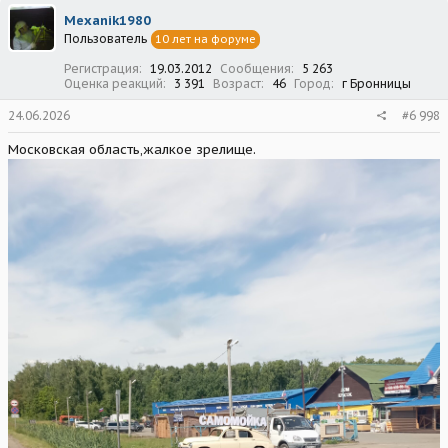
ц
Mexanik1980
и
Пользователь
10 лет на форуме
и
:
Регистрация
19.03.2012
Сообщения
5 263
Оценка реакций
3 391
Возраст
46
Город
г Бронницы
24.06.2026
#6 998
Московская область,жалкое зрелище.