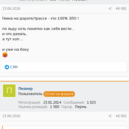
23.06.2026
#6 991
Глина на дороге/трассе - это 100% ЗЛО !
по льду хоть понятно как себя вести ,
и что делать,
а тут хоп ...
и уже на боку
Р
СЭМ
е
а
к
ц
П
Пионер
и
Пользователь
10 лет на форуме
и
:
Регистрация
23.01.2014
Сообщения
1 025
Оценка реакций
1 580
Город
Пермь
23.06.2026
#6 992