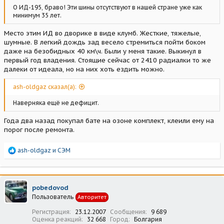
О ИД-195, браво! Эти шины отсутствуют в нашей стране уже как
минимум 35 лет.
Место этим ИД во дворике в виде клумб. Жесткие, тяжелые,
шумные. В легкий дождь зад весело стремиться пойти боком
даже на безобидных 40 км\ч. Были у меня такие. Выкинул в
первый год владения. Стоящие сейчас от 2410 радиалки то же
далеки от идеала, но на них хоть ездить можно.
ash-oldgaz сказал(а):
Наверняка ещё не дефицит.
Года два назад покупал бате на озоне комплект, клеили ему на
порог после ремонта.
Р
ash-oldgaz
и
СЭМ
е
а
к
ц
pobedovod
и
Пользователь
Авторитет
и
:
Регистрация
23.12.2007
Сообщения
9 689
Оценка реакций
32 668
Город
Болгария