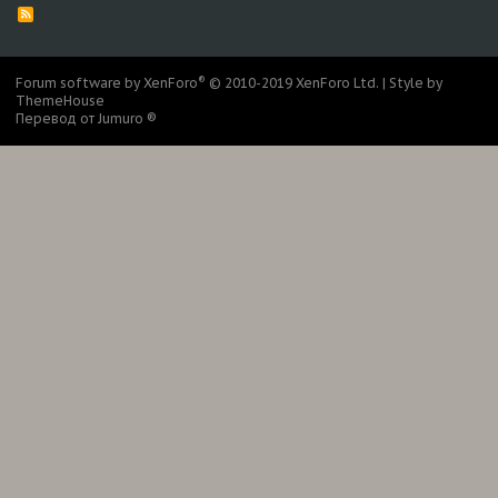
R
S
S
®
Forum software by XenForo
© 2010-2019 XenForo Ltd.
|
Style by
ThemeHouse
Перевод от Jumuro ®