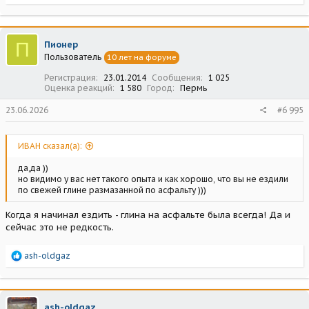
е
а
к
ц
П
Пионер
и
Пользователь
10 лет на форуме
и
:
Регистрация
23.01.2014
Сообщения
1 025
Оценка реакций
1 580
Город
Пермь
23.06.2026
#6 995
ИВАН сказал(а):
да,да ))
но видимо у вас нет такого опыта и как хорошо, что вы не ездили
по свежей глине размазанной по асфальту )))
Когда я начинал ездить - глина на асфальте была всегда! Да и
сейчас это не редкость.
Р
ash-oldgaz
е
а
к
ц
ash-oldgaz