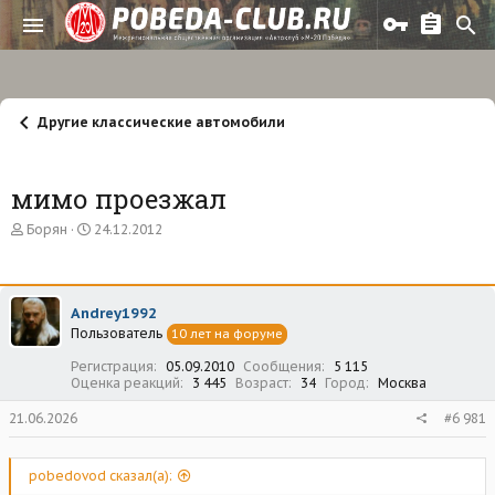
Другие классические автомобили
мимо проезжал
А
Д
Борян
24.12.2012
в
а
т
т
о
а
р
н
Andrey1992
т
а
Пользователь
е
ч
10 лет на форуме
м
а
Регистрация
05.09.2010
Сообщения
5 115
ы
л
Оценка реакций
3 445
Возраст
34
Город
Москва
а
21.06.2026
#6 981
pobedovod сказал(а):