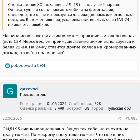
С точки зрения XXI века, шина ИД- 195 — не лучший вариант.
Однако, судя по состоянию автомобиля на фотографии,
очевидно, что он не используется для ежедневных или основных
поездок. В этом отношении, установка оригинальных шин ГАЗ-24
не является ошибкой.
Машина используется активно летом, практически как основная
(есть 124 Мерседес, он преимущественно зимой используется и
белая 21-ая. На 24-ку ставится другие колёса на хромированных
дисках, а эти "по праздникам".
Р
pobedovod
и
СЭМ
е
а
к
ц
G
gazovod
и
Пользователь
и
:
Регистрация
01.06.2024
Сообщения
828
Оценка реакций
2 498
Возраст
38
Город
Тульская обл
22.06.2026
#6 985
С ИД195 очень неоднозначно. Зацеп так себе, но съехать на
траву можно. По мокрому снегу тоже можно. Что мне в них