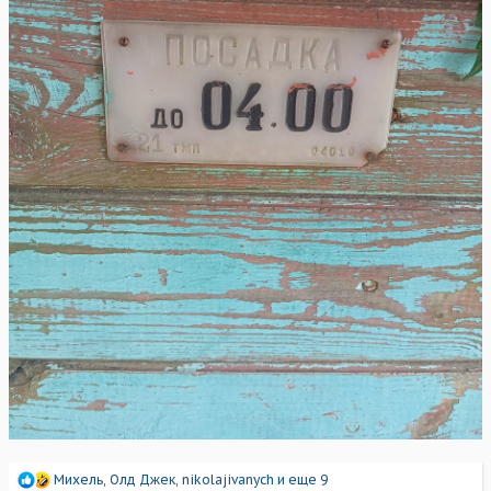
Р
Михель
,
Олд Джек
,
nikolajivanych
и еще 9