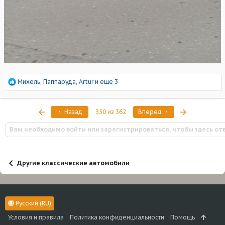
Р
Михель
,
Паппаруда
,
Artur
и еще 3
е
а
к
Первый
Последняя
Назад
350 из 362
Вперед
ц
и
Вам необходимо войти или зарегистрироваться, чтобы здесь от
и
:
Другие классические автомобили
Русский (RU)
Условия и правила
Политика конфиденциальности
Помощь