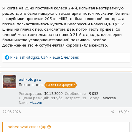
Я, когда на 21-ю поставил колеса 24-й, испытал неотвратимую
радость, это была наварка с таксопарка, потом москвичи, Батины
соклубники привезли 205-ю, МШЗ, то был сплошной восторг... а
позже, посчастливилось купить в Белоруссии новую ИД- 195, 2
шины на плечах пёр, самолетом, две, потом тесть привез. Со
сменой места жительства на нашей 21-й с двадцатьчетверки
большинство усовершенствований появилось, особое
достижение это 4-хступенчатая коробка- блаженство.
Р
Pika
,
ash-oldgaz
,
СЭМ
и еще 1 человек
е
а
к
ц
ash-oldgaz
и
Пользователь
10 лет на форуме
и
:
Регистрация
30.12.2009
Сообщения
9 052
Оценка реакций
11 965
Возраст
51
Город
Москва
Сайт
vk.com
22.06.2026
#6 984
pobedovod сказал(а):