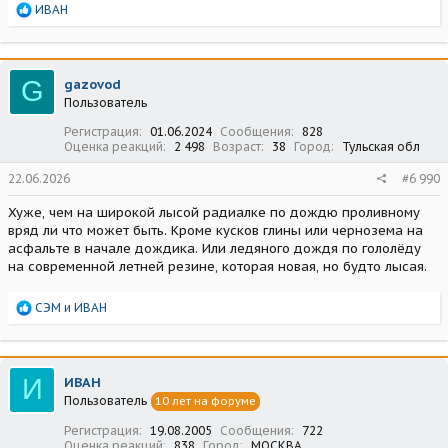
Р
ИВАН
е
а
к
ц
G
gazovod
и
Пользователь
и
:
Регистрация
01.06.2024
Сообщения
828
Оценка реакций
2 498
Возраст
38
Город
Тульская обл
22.06.2026
#6 990
Хуже, чем на широкой лысой радиалке по дождю проливному
вряд ли что может быть. Кроме кусков глины или чернозема на
асфальте в начале дождика. Или ледяного дождя по гололёду
на современной летней резине, которая новая, но будто лысая.
Р
СЭМ
и
ИВАН
е
а
к
ц
И
ИВАН
и
Пользователь
10 лет на форуме
и
:
Регистрация
19.08.2005
Сообщения
722
Оценка реакций
838
Город
МОСКВА