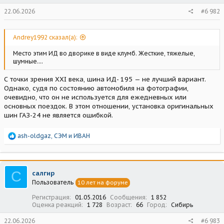
22.06.2026
#6 982
Andrey1992 сказал(а):
Место этим ИД во дворике в виде клумб. Жесткие, тяжелые,
шумные....
С точки зрения XXI века, шина ИД- 195 — не лучший вариант.
Однако, судя по состоянию автомобиля на фотографии,
очевидно, что он не используется для ежедневных или
основных поездок. В этом отношении, установка оригинальных
шин ГАЗ-24 не является ошибкой.
Р
ash-oldgaz
,
СЭМ
и
ИВАН
е
а
к
ц
С
салгир
и
Пользователь
10 лет на форуме
и
:
Регистрация
01.05.2016
Сообщения
1 852
Оценка реакций
1 728
Возраст
66
Город
Сибирь
22.06.2026
#6 983