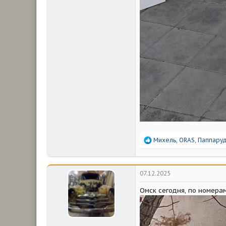
Р
Михель
,
ORAS
,
Паппару
е
а
к
ц
07.12.2025
и
и
Омск сегодня, по номерам
: