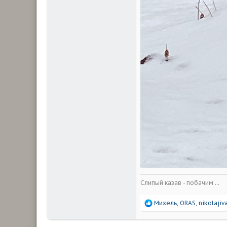
Слипый казав - побачим ...
Р
Михель
,
ORAS
,
nikolajiv
е
а
к