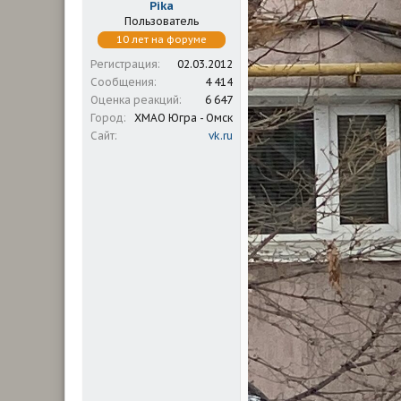
Pika
Пользователь
10 лет на форуме
Регистрация
02.03.2012
Сообщения
4 414
Оценка реакций
6 647
Город
ХМАО Югра - Омск
Сайт
vk.ru