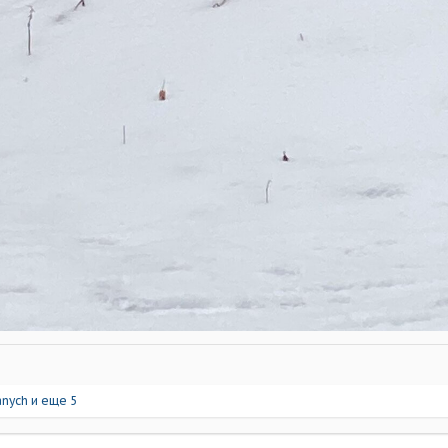
anych
и еще 5