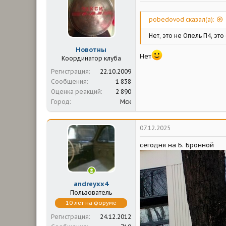
м
а
ы
л
а
pobedovod сказал(а):
Нет, это не Опель П4, это
Новотны
Нет
Координатор клуба
Регистрация
22.10.2009
Сообщения
1 838
Оценка реакций
2 890
Город
Мск
07.12.2025
сегодня на Б. Бронной
andreyxx4
Пользователь
10 лет на форуме
Регистрация
24.12.2012