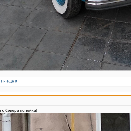
да
и еще 8
 с Севера копейка)