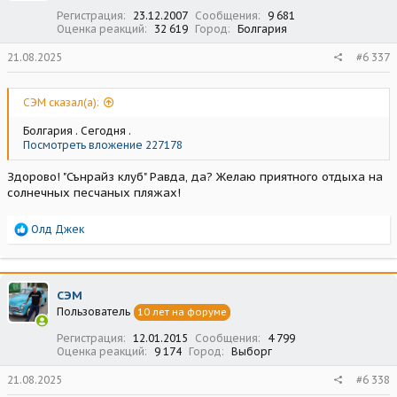
Регистрация
23.12.2007
Сообщения
9 681
Оценка реакций
32 619
Город
Болгария
21.08.2025
#6 337
СЭМ сказал(а):
Болгария . Сегодня .
Посмотреть вложение 227178
Здорово! "Сънрайз клуб" Равда, да? Желаю приятного отдыха на
солнечных песчаных пляжах!
Р
Олд Джек
е
а
к
ц
СЭМ
и
Пользователь
10 лет на форуме
и
:
Регистрация
12.01.2015
Сообщения
4 799
Оценка реакций
9 174
Город
Выборг
21.08.2025
#6 338