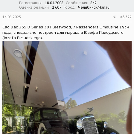
Регистрация
18.04.2008
Сообщения
842
Оценка реакций
2 607
Город
Челябинск/Hanau
14.08.2025
#6 322
Cadillac 355 D Series 30 Fleetwood, 7 Passengers Limousine 1934
года, специально построен для маршала Юзефа Пилсудского
(Józefa Piłsudskiego).