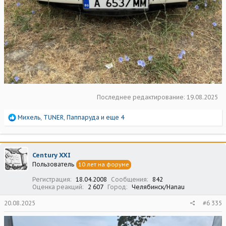
Последнее редактирование:
19.08.2025
Р
Михель
,
TUNER
,
Паппаруда
и еще 4
е
а
к
ц
Century XXI
и
Пользователь
10 лет на форуме
и
:
Регистрация
18.04.2008
Сообщения
842
Оценка реакций
2 607
Город
Челябинск/Hanau
20.08.2025
#6 335