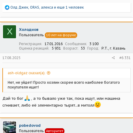
Р
Олд Джек
,
ORAS
,
алекса
и еще 1 человек
е
а
к
ц
Х
Холоднов
и
Пользователь
10 лет на форуме
и
:
Регистрация
17.01.2016
Сообщения
3 100
Оценка реакций
5 931
Возраст
53
Город
Р.Т., г. Казань
17.08.2025
#6 331
ash-oldgaz сказал(а):
Нет, не уйдет! Просто хозяин скорее всего наиболее богатого
покупателя ищет!
Дай то бог
, а то бывало уже так, пока ищут, или машина
сгнивает, либо её элементарно тырят...в митолл
pobedovod
Пользователь
Авторитет