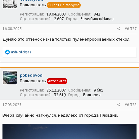
Пользователь
10 лет на форуме
Регистрация
18.04.2008
Сообщения
842
Оценка реакций
2 607
Город
Челябинск/Hanau
16.08.2025
#6 327
Думаю это оттенок из-за толстых пуленепробиваемых стёкол.
Р
ash-oldgaz
е
а
к
ц
pobedovod
и
Пользователь
Авторитет
и
:
Регистрация
23.12.2007
Сообщения
9 681
Оценка реакций
32 619
Город
Болгария
17.08.2025
#6 328
Вчера случайно наткнулся, недалеко от города Пловдив.