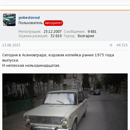
е
а
к
ц
pobedovod
и
Пользователь
Авторитет
и
:
Регистрация
23.12.2007
Сообщения
9 681
Оценка реакций
32 619
Город
Болгария
15.08.2025
#6 325
Сегодня в Асеновграде, ездовая копейка ранее 1973 года
выпуска.
И неплохая нольодинадцатая.