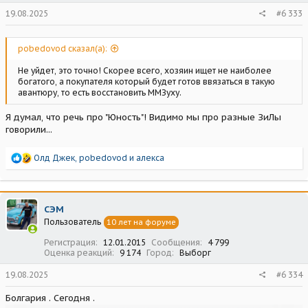
19.08.2025
#6 333
pobedovod сказал(а):
Не уйдет, это точно! Скорее всего, хозяин ищет не наиболее
богатого, а покупателя который будет готов ввязаться в такую
авантюру, то есть восстановить ММЗуху.
Я думал, что речь про "Юность"! Видимо мы про разные ЗиЛы
говорили...
Р
Олд Джек
,
pobedovod
и
алекса
е
а
к
ц
СЭМ
и
Пользователь
10 лет на форуме
и
:
Регистрация
12.01.2015
Сообщения
4 799
Оценка реакций
9 174
Город
Выборг
19.08.2025
#6 334
Болгария . Сегодня .