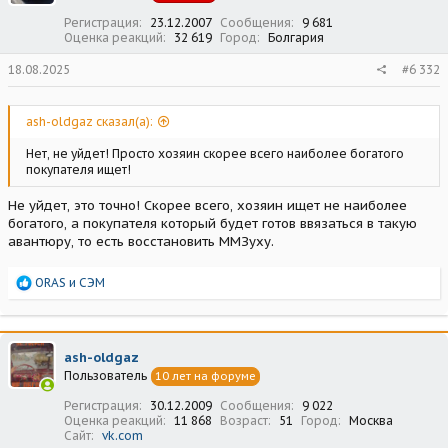
Регистрация
23.12.2007
Сообщения
9 681
Оценка реакций
32 619
Город
Болгария
18.08.2025
#6 332
ash-oldgaz сказал(а):
Нет, не уйдет! Просто хозяин скорее всего наиболее богатого
покупателя ищет!
Не уйдет, это точно! Скорее всего, хозяин ищет не наиболее
богатого, а покупателя который будет готов ввязаться в такую
авантюру, то есть восстановить ММЗуху.
Р
ORAS
и
СЭМ
е
а
к
ц
ash-oldgaz
и
Пользователь
10 лет на форуме
и
:
Регистрация
30.12.2009
Сообщения
9 022
Оценка реакций
11 868
Возраст
51
Город
Москва
Сайт
vk.com