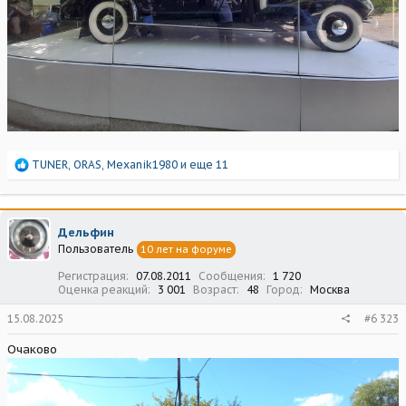
Р
TUNER
,
ORAS
,
Mexanik1980
и еще 11
е
а
к
ц
Дельфин
и
Пользователь
10 лет на форуме
и
:
Регистрация
07.08.2011
Сообщения
1 720
Оценка реакций
3 001
Возраст
48
Город
Москва
15.08.2025
#6 323
Очаково