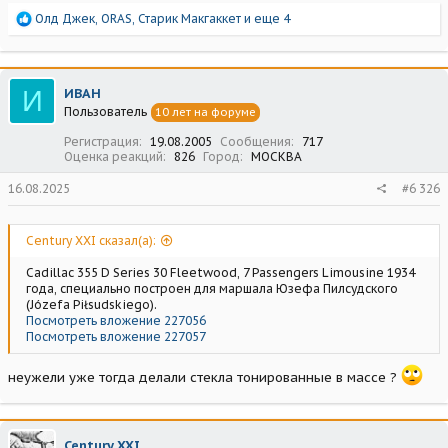
Р
Олд Джек
,
ORAS
,
Старик Макгаккет
и еще 4
е
а
к
ц
И
ИВАН
и
Пользователь
10 лет на форуме
и
:
Регистрация
19.08.2005
Сообщения
717
Оценка реакций
826
Город
МОСКВА
16.08.2025
#6 326
Century XXI сказал(а):
Cadillac 355 D Series 30 Fleetwood, 7 Passengers Limousine 1934
года, специально построен для маршала Юзефа Пилсудского
(Józefa Piłsudskiego).
Посмотреть вложение 227056
Посмотреть вложение 227057
неужели уже тогда делали стекла тонированные в массе ?
Century XXI