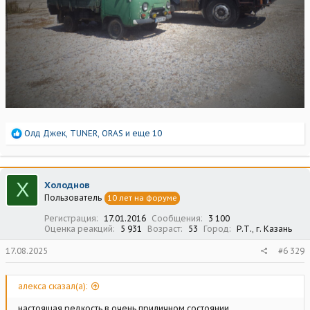
Р
Олд Джек
,
TUNER
,
ORAS
и еще 10
е
а
к
ц
Х
Холоднов
и
Пользователь
10 лет на форуме
и
:
Регистрация
17.01.2016
Сообщения
3 100
Оценка реакций
5 931
Возраст
53
Город
Р.Т., г. Казань
17.08.2025
#6 329
алекса сказал(а):
настоящая редкость в очень приличном состоянии.