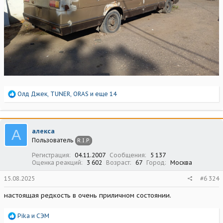
Р
Олд Джек
,
TUNER
,
ORAS
и еще 14
е
а
к
ц
А
алекса
и
Пользователь
R.I.P.
и
:
Регистрация
04.11.2007
Сообщения
5 137
Оценка реакций
3 602
Возраст
67
Город
Москва
15.08.2025
#6 324
настоящая редкость в очень приличном состоянии.
Р
Pika
и
СЭМ