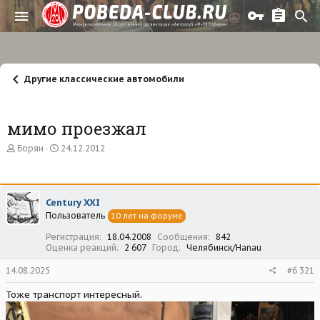
Другие классические автомобили
мимо проезжал
А
Д
Борян
24.12.2012
в
а
т
т
о
а
р
н
Century XXI
т
а
Пользователь
е
ч
10 лет на форуме
м
а
Регистрация
18.04.2008
Сообщения
842
ы
л
Оценка реакций
2 607
Город
Челябинск/Hanau
а
14.08.2025
#6 321
Тоже транспорт интересный.