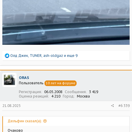
Р
Олд Джек
,
TUNER
,
ash-oldgaz
и еще 9
е
а
к
ц
ORAS
и
Пользователь
10 лет на форуме
и
:
Регистрация
06.05.2008
Сообщения
3 419
Оценка реакций
4 210
Город
Москва
21.08.2025
#6 339
Дельфин сказал(а):
Очаково