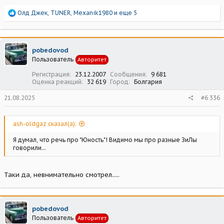
Р
Олд Джек
,
TUNER
,
Mexanik1980
и еще 5
е
а
к
ц
pobedovod
и
Пользователь
Авторитет
и
:
Регистрация
23.12.2007
Сообщения
9 681
Оценка реакций
32 619
Город
Болгария
21.08.2025
#6 336
ash-oldgaz сказал(а):
Я думал, что речь про "Юность"! Видимо мы про разные ЗиЛы
говорили...
Таки да, невнимательно смотрел.....
pobedovod
Пользователь
Авторитет