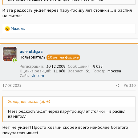
И эта редкость уйдёт через пару-тройку лет стоянки ... в распил
на митолл
Р
Михель
е
а
к
ц
ash-oldgaz
и
Пользователь
10 лет на форуме
и
:
Регистрация
30.12.2009
Сообщения
9 022
Оценка реакций
11 868
Возраст
51
Город
Москва
Сайт
vk.com
17.08.2025
#6 330
Холоднов сказал(а):
И эта редкость уйдёт через пару-тройку лет стоянки ... в распил
на митолл
Нет, не уйдет! Просто хозяин скорее всего наиболее богатого
покупателя ищет!