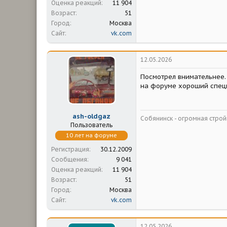
Оценка реакций
11 904
Возраст
51
Город
Москва
Сайт
vk.com
12.05.2026
Посмотрел внимательнее. 
на форуме хороший специ
ash-oldgaz
Собянинск - огромная стр
Пользователь
10 лет на форуме
Регистрация
30.12.2009
Сообщения
9 041
Оценка реакций
11 904
Возраст
51
Город
Москва
Сайт
vk.com
12.05.2026