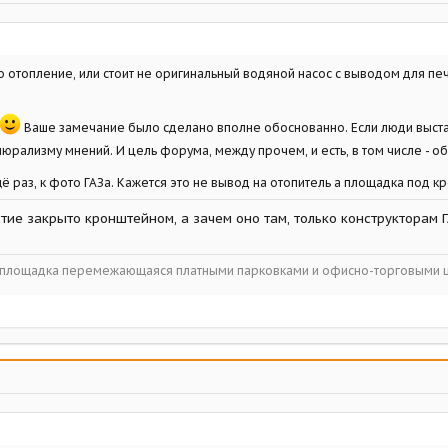
о отопление, или стоит не оригинальный водяной насос с выводом для пе
Ваше замечание было сделано вполне обоснованно. Если люди выст
люрализму мнений. И цель форума, между прочем, и есть, в том числе - 
ё раз, к фото ГАЗа. Кажется это не вывод на отопитель а площадка под кр
тие закрыто кронштейном, а зачем оно там, только конструкторам Г
ойплощадка перемежающаяся платными парковками и офисно-торговыми 