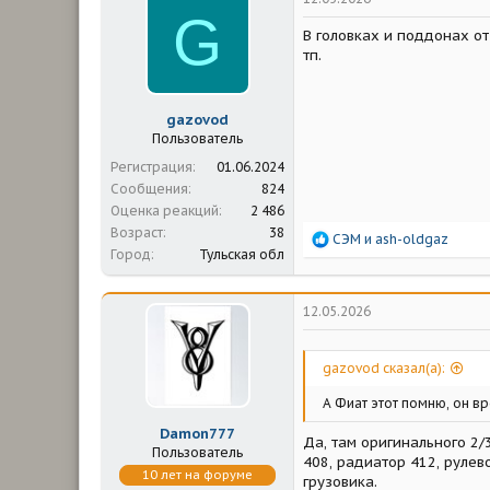
G
В головках и поддонах от
тп.
gazovod
Пользователь
Регистрация
01.06.2024
Сообщения
824
Оценка реакций
2 486
Возраст
38
Р
СЭМ
и
ash-oldgaz
Город
Тульская обл
е
а
к
ц
12.05.2026
и
и
:
gazovod сказал(а):
А Фиат этот помню, он в
Damon777
Да, там оригинального 2/
Пользователь
408, радиатор 412, рулев
10 лет на форуме
грузовика.