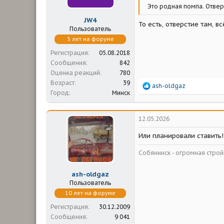
Это родная помпа. Отверс
JW4
То есть, отверстие там, 
Пользователь
5 лет на форуме
Регистрация
05.08.2018
Сообщения
842
Оценка реакций
780
Возраст
39
Р
ash-oldgaz
Город
Минск
е
а
к
ц
12.05.2026
и
и
Или планировали ставить!
:
Собянинск - огромная стр
ash-oldgaz
Пользователь
10 лет на форуме
Регистрация
30.12.2009
Сообщения
9 041