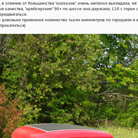
 в отличие от большинства "колхозов", очень неплохо выглядела, её
е качества, "крейсерские" 90+ по шоссе она держала, 120 с горки
ередвигаться.
 довольно приличное количество тысяч километров по городами и в
 прокатиться)