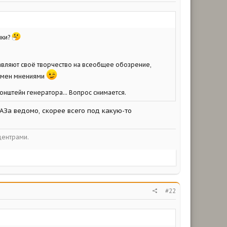
чки?
авляют своё творчество на всеобщее обозрение,
обмен мнениями
онштейн генератора... Вопрос снимается.
АЗа ведомо, скорее всего под какую-то
центрами.
#22