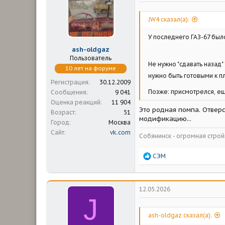
м
а
ы
л
а
JW4 сказал(а):
У последнего ГАЗ-67 был
ash-oldgaz
Пользователь
Не нужно "сдавать назад"
10 лет на форуме
нужно быть готовыми к п
Регистрация
30.12.2009
Позже: присмотрелся, ещ
Сообщения
9 041
Оценка реакций
11 904
Это родная помпа. Отверс
Возраст
51
модификацию...
Город
Москва
Сайт
vk.com
Собянинск - огромная стр
Р
СЭМ
е
а
к
ц
12.05.2026
и
J
и
:
ash-oldgaz сказал(а):