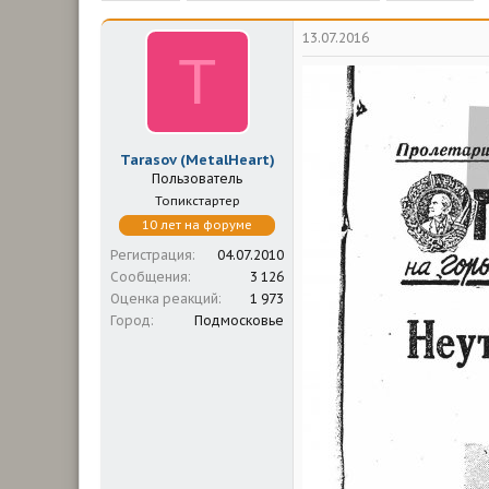
м
а
ы
л
13.07.2016
а
T
Tarasov (MetalHeart)
Пользователь
Топикстартер
10 лет на форуме
Регистрация
04.07.2010
Сообщения
3 126
Оценка реакций
1 973
Город
Подмосковье