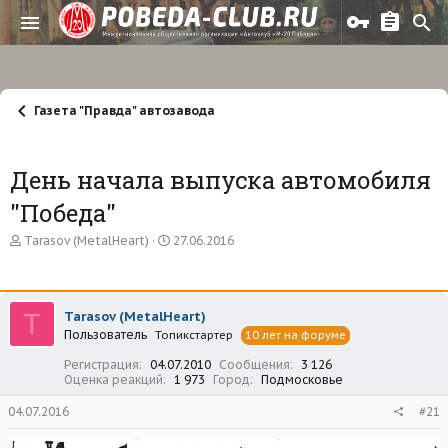
Газета "Правда" автозавода
День начала выпуска автомобиля
"Победа"
А
Д
Tarasov (MetalHeart)
27.06.2016
в
а
т
т
о
а
р
н
T
Tarasov (MetalHeart)
т
а
Пользователь
е
Топикстартер
ч
10 лет на форуме
м
а
Регистрация
04.07.2010
Сообщения
3 126
ы
л
Оценка реакций
1 973
Город
Подмосковье
а
04.07.2016
#21