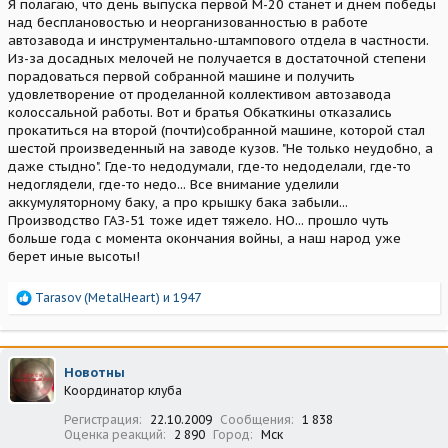
Я полагаю, что день выпуска первой М-20 станет и днем победы
над бесплановостью и неорганизованностью в работе
автозавода и инструментально-штампового отдела в частности.
Из-за досадных мелочей не получается в достаточной степени
порадоваться первой собранной машине и получить
удовлетворение от проделанной коллективом автозавода
колоссальной работы. Вот и братья Обкаткины отказались
прокатиться на второй (почти)собранной машине, которой стал
шестой произведенный на заводе кузов. "Не только неудобно, а
даже стыдно". Где-то недодумали, где-то недоделали, где-то
недоглядели, где-то недо... Все внимание уделили
аккумуляторному баку, а про крышку бака забыли...
Производство ГАЗ-51 тоже идет тяжело. НО... прошло чуть
больше года с момента окончания войны, а наш народ уже
берет иные высоты!
Р
Tarasov (MetalHeart)
и
1947
е
а
к
ц
Новотны
и
Координатор клуба
и
:
Регистрация
22.10.2009
Сообщения
1 838
Оценка реакций
2 890
Город
Мск