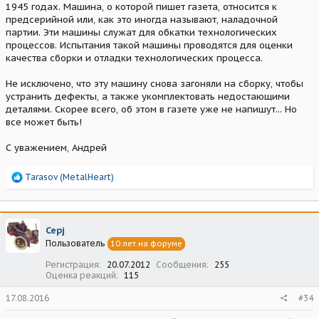
1945 годах. Машина, о которой пишет газета, относится к
предсерийной или, как это иногда называют, наладочной
партии. Эти машины служат для обкатки технологических
процессов. Испытания такой машины проводятся для оценки
качества сборки и отладки технологических процесса.
Не исключено, что эту машину снова загоняли на сборку, чтобы
устранить дефекты, а также укомплектовать недостающими
деталями. Скорее всего, об этом в газете уже не напишут... Но
все может быть!
С уважением, Андрей
Р
Tarasov (MetalHeart)
е
а
к
ц
Серj
и
Пользователь
10 лет на форуме
и
:
Регистрация
20.07.2012
Сообщения
255
Оценка реакций
115
17.08.2016
#34