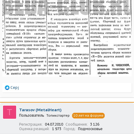
Р
Серj
е
а
к
ц
T
Tarasov (MetalHeart)
и
Пользователь
Топикстартер
10 лет на форуме
и
:
Регистрация
04.07.2010
Сообщения
3 126
Оценка реакций
1 973
Город
Подмосковье