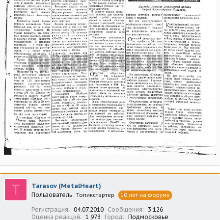
T
Tarasov (MetalHeart)
Пользователь
Топикстартер
10 лет на форуме
Регистрация
04.07.2010
Сообщения
3 126
Оценка реакций
1 973
Город
Подмосковье