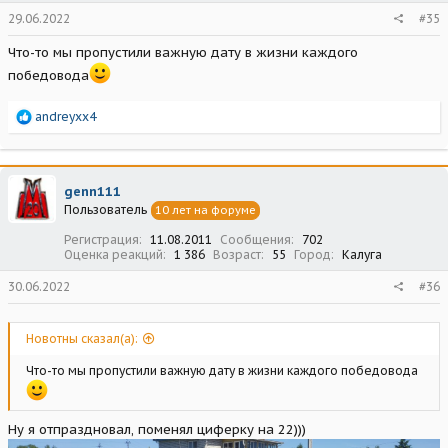
29.06.2022
#35
Что-то мы пропустили важную дату в жизни каждого
победовода
Р
andreyxx4
е
а
к
ц
genn111
и
Пользователь
10 лет на форуме
и
:
Регистрация
11.08.2011
Сообщения
702
Оценка реакций
1 386
Возраст
55
Город
Калуга
30.06.2022
#36
Новотны сказал(а):
Что-то мы пропустили важную дату в жизни каждого победовода
Ну я отпраздновал, поменял циферку на 22)))