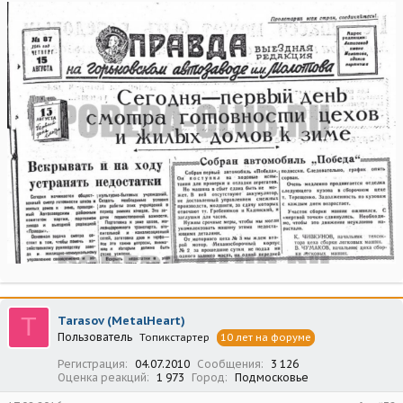
T
Tarasov (MetalHeart)
Пользователь
Топикстартер
10 лет на форуме
Регистрация
04.07.2010
Сообщения
3 126
Оценка реакций
1 973
Город
Подмосковье