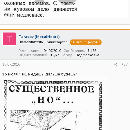
T
Tarasov (MetalHeart)
Пользователь
Топикстартер
10 лет на форуме
Регистрация
04.07.2010
Сообщения
3 126
Оценка реакций
1 973
Город
Подмосковье
15.07.2016
#27
15 июля "Тише едешь, дальше будешь"