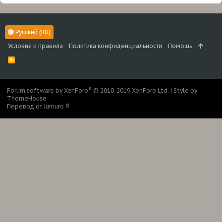
Русский (RU)
Условия и правила
Политика конфиденциальности
Помощь
R
S
S
®
Forum software by XenForo
© 2010-2019 XenForo Ltd.
|
Style by
ThemeHouse
Перевод от Jumuro ®