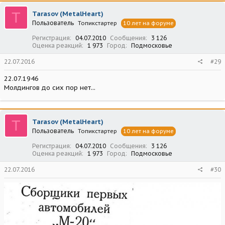
T
Tarasov (MetalHeart)
Пользователь
Топикстартер
10 лет на форуме
Регистрация
04.07.2010
Сообщения
3 126
Оценка реакций
1 973
Город
Подмосковье
22.07.2016
#29
22.07.1946
Молдингов до сих пор нет...
T
Tarasov (MetalHeart)
Пользователь
Топикстартер
10 лет на форуме
Регистрация
04.07.2010
Сообщения
3 126
Оценка реакций
1 973
Город
Подмосковье
22.07.2016
#30