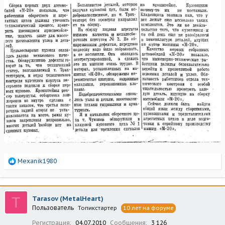
Р
Mexanik1980
е
а
к
ц
T
Tarasov (MetalHeart)
и
Пользователь
Топикстартер
10 лет на форуме
и
:
Регистрация
04.07.2010
Сообщения
3 126