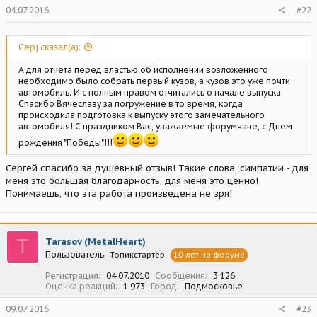
04.07.2016
#22
Серj сказал(а):
А для отчета перед властью об исполнении возложенного
необходимо было собрать первый кузов, а кузов это уже почти
автомобиль. И с полным правом отчитались о начале выпуска.
Спасибо Вячеславу за погружение в то время, когда
происходила подготовка к выпуску этого замечательного
автомобиля! С праздником Вас, уважаемые форумчане, с Днем
рождения "Победы"!!!
Сергей спасибо за душевный отзыв! Такие слова, симпатии - для
меня это большая благодарность, для меня это ценно!
Понимаешь, что эта работа произведена не зря!
T
Tarasov (MetalHeart)
Пользователь
Топикстартер
10 лет на форуме
Регистрация
04.07.2010
Сообщения
3 126
Оценка реакций
1 973
Город
Подмосковье
09.07.2016
#23