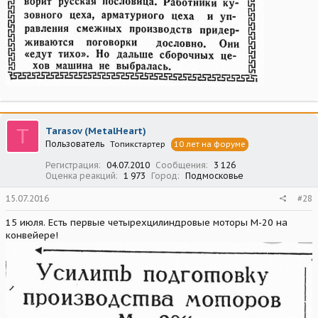
T
Tarasov (MetalHeart)
Пользователь
Топикстартер
10 лет на форуме
Регистрация
04.07.2010
Сообщения
3 126
Оценка реакций
1 973
Город
Подмосковье
15.07.2016
#28
15 июля. Есть первые четырехцилиндровые моторы М-20 на
конвейере!