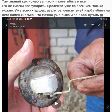
Там знаний как номер запчасти ч комп вбить и все.
разделы и темы.
Его не сиогли разсухарить. Пролежал уже во всем чем только
можно. Уже всяких вдшек, азелитов, очистителей карба убили на
него капец сколько. Что можно уже было и за 5.000 купить )))