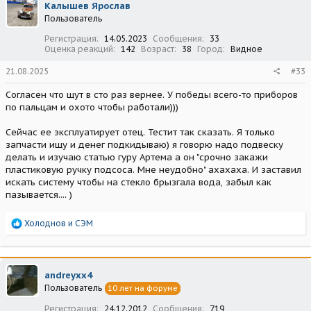
Калышев Ярослав
и
Пользователь
и
:
Регистрация
14.05.2023
Сообщения
33
Оценка реакций
142
Возраст
38
Город
Видное
21.08.2025
#33
Согласен что щут в сто раз вернее. У победы всего-то приборов
по пальцам и охото чтобы работали)))
Сейчас ее эксплуатирует отец. Тестит так сказать. Я только
запчасти ищу и денег подкидываю) я говорю надо подвеску
делать и изучаю статью гуру Артема а он "срочно закажи
пластиковую ручку подсоса. Мне неудобно" ахахаха. И заставил
искать систему чтобы на стекло брызгала вода, забыл как
пазывается.... )
Р
Холоднов
и
СЭМ
е
а
к
ц
andreyxx4
и
Пользователь
10 лет на форуме
и
:
Регистрация
24.12.2012
Сообщения
719