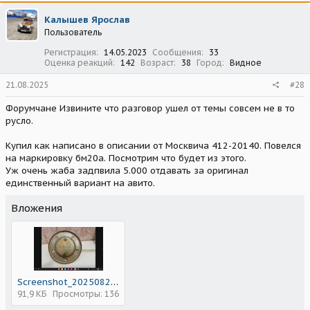
к
ц
Калышев Ярослав
и
Пользователь
и
:
Регистрация
14.05.2023
Сообщения
33
Оценка реакций
142
Возраст
38
Город
Видное
21.08.2025
#28
Форумчане Извините что разговор ушел от темы совсем не в то
русло.
Купил как написано в описании от Москвича 412-20140. Повелся
на маркировку бм20а. Посмотрим что будет из этого.
Уж очень жаба задпвила 5.000 отдавать за оригинал
единственный вариант на авито.
Вложения
Screenshot_20250821_121002.jpg
91,9 КБ
Просмотры: 136