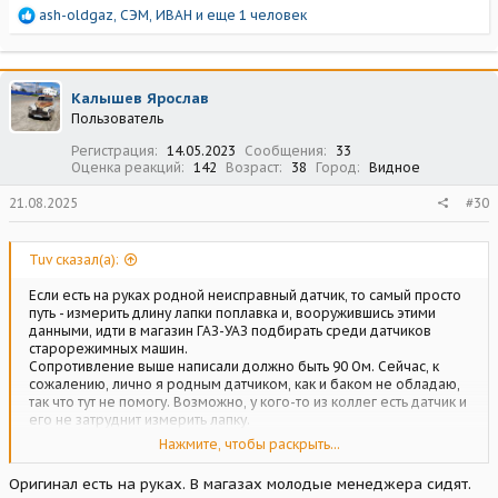
Р
ash-oldgaz
,
СЭМ
,
ИВАН
и еще 1 человек
е
а
к
ц
Калышев Ярослав
и
Пользователь
и
:
Регистрация
14.05.2023
Сообщения
33
Оценка реакций
142
Возраст
38
Город
Видное
21.08.2025
#30
Tuv сказал(а):
Если есть на руках родной неисправный датчик, то самый просто
путь - измерить длину лапки поплавка и, вооружившись этими
данными, идти в магазин ГАЗ-УАЗ подбирать среди датчиков
старорежимных машин.
Сопротивление выше написали должно быть 90 Ом. Сейчас, к
сожалению, лично я родным датчиком, как и баком не обладаю,
так что тут не помогу. Возможно, у кого-то из коллег есть датчик и
его не затруднит измерить лапку.
P.S. Вы все правильно сделали, никакого некропостинга в вашем
Нажмите, чтобы раскрыть...
случае тут нет, как раз таки задали вопрос в профильной теме,
все как надо. Ув. Макса не слушайте. Лично я вообще редко
Оригинал есть на руках. В магазах молодые менеджера сидят.
заглядываю в личные темы, больше просматриваю профильные