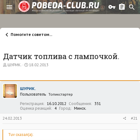
Помогите советом...
Датчик топлива с лампочкой.
А
Д
ШУРИК.
18.02.2013
в
а
т
т
о
а
р
н
ШУРИК.
т
а
Пользователь
е
ч
Топикстартер
м
а
Регистрация
16.10.2012
Сообщения
351
ы
л
Оценка реакций
4
Город
Минск.
а
24.02.2013
#21
Tuv сказал(а):