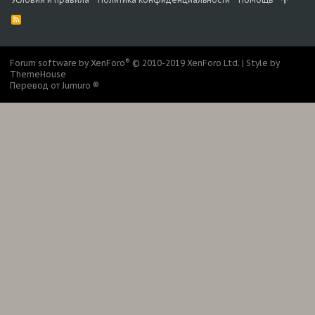
R
S
S
®
Forum software by XenForo
© 2010-2019 XenForo Ltd.
|
Style by
ThemeHouse
Перевод от Jumuro ®