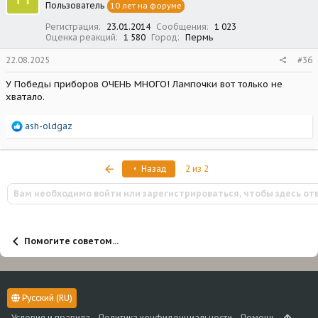
Пользователь
10 лет на форуме
и
:
Регистрация
23.01.2014
Сообщения
1 023
Оценка реакций
1 580
Город
Пермь
22.08.2025
#36
У Победы приборов ОЧЕНЬ МНОГО! Лампочки вот только не
хватало.
Р
ash-oldgaz
е
а
к
Первый
Назад
2 из 2
ц
и
Вам необходимо войти или зарегистрироваться, чтобы здесь от
и
:
Помогите советом...
Русский (RU)
Условия и правила
Политика конфиденциальности
Помощь