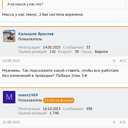
А на массе у нас что?
Масса у нас минус, 24ая система вкрячена.
Калышев Ярослав
Пользователь
Регистрация
14.05.2023
Сообщения
33
Оценка реакций
142
Возраст
38
Город
Видное
19.08.2025
#22
Мужчины. Так подскажите какой ставить, чтобы все работало
без изменений в проводке? Победа 2пок 54г
M
maxx1969
Пользователь
10 лет на форуме
Регистрация
16.10.2013
Сообщения
938
Оценка реакций
1 749
21.08.2025
#23