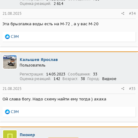
Оценка реакций
2 614
21.08.2025
#34
Эта брызгалка воды есть на М-72 , а у вас М-20
Р
СЭМ
е
а
к
ц
Калышев Ярослав
и
Пользователь
и
:
Регистрация
14.05.2023
Сообщения
33
Оценка реакций
142
Возраст
38
Город
Видное
21.08.2025
#35
Ой слава богу. Надо схему найти ему тогда ) ахаха
Р
СЭМ
е
а
к
ц
П
Пионер
и