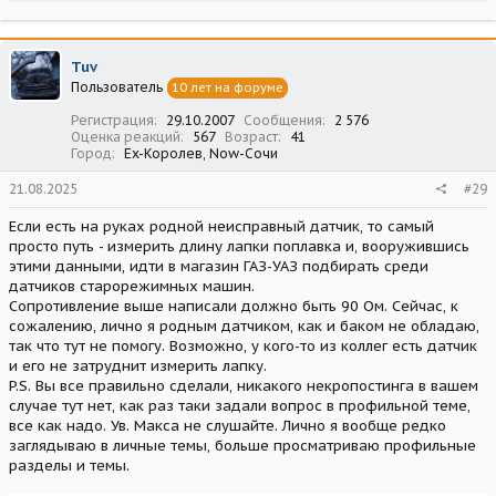
Tuv
Пользователь
10 лет на форуме
Регистрация
29.10.2007
Сообщения
2 576
Оценка реакций
567
Возраст
41
Город
Ex-Королев, Now-Сочи
21.08.2025
#29
Если есть на руках родной неисправный датчик, то самый
просто путь - измерить длину лапки поплавка и, вооружившись
этими данными, идти в магазин ГАЗ-УАЗ подбирать среди
датчиков старорежимных машин.
Сопротивление выше написали должно быть 90 Ом. Сейчас, к
сожалению, лично я родным датчиком, как и баком не обладаю,
так что тут не помогу. Возможно, у кого-то из коллег есть датчик
и его не затруднит измерить лапку.
P.S. Вы все правильно сделали, никакого некропостинга в вашем
случае тут нет, как раз таки задали вопрос в профильной теме,
все как надо. Ув. Макса не слушайте. Лично я вообще редко
заглядываю в личные темы, больше просматриваю профильные
разделы и темы.