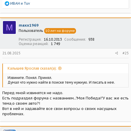
Р
ИВАН
и
Tuv
е
а
к
ц
M
maxx1969
и
Пользователь
10 лет на форуме
и
:
Регистрация
16.10.2013
Сообщения
938
Оценка реакций
1 749
21.08.2025
#25
Калышев Ярослав сказал(а):
Извините. Понял. Принял.
Думал что нужно найти в поиске тему нужную. И писать в нее.
Перед мной извинятся не надо.
Есть подраздел форума с названием..."Моя Победа!"У вас же есть
тема,о своем авто?!
Вот в ней и задавайте все свои вопросы о своих насущных
проблемах.