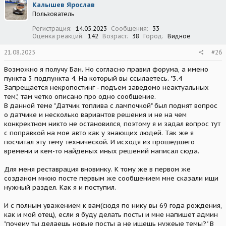
Калышев Ярослав
Пользователь
Регистрация
14.05.2023
Сообщения
33
Оценка реакций
142
Возраст
38
Город
Видное
21.08.2025
#26
Возможно я получу Бан. Но согласно правил форума, а имено
пункта 3 подпункта 4. На который вы ссылаетесь. "3.4
Запрещается некропостинг - подъем заведомо неактуальных
тем.", там четко описано про одно сообщение.
В данной теме "Датчик топлива с лампочкой" был поднят вопрос
о датчике и несколько вариантов решения и не на чем
конкректном никто не остановился, поэтому я и задал вопрос тут
с поправкой на мое авто как у знающих людей. Так же я
посчитал эту тему технической. И исходя из прошедшего
времени и кем-то найденых иных решений написал сюда.
Для меня реставрация вновинку. К тому же в первом же
созданом мною посте первым же сообщением мне сказали ищи
нужный раздел. Как я и поступил.
И с полным уважением к вам(сюдя по нику вы 69 года рождения,
как и мой отец), если я буду делать посты и мне напишет админ
"почеиу ты делаешь новые посты а не ищешь нужеые темы?" В