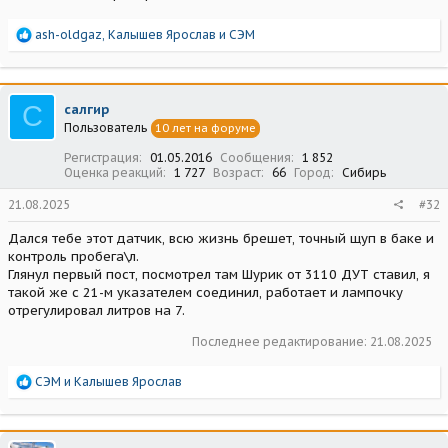
Р
ash-oldgaz
,
Калышев Ярослав
и
СЭМ
е
а
к
ц
С
салгир
и
Пользователь
10 лет на форуме
и
:
Регистрация
01.05.2016
Сообщения
1 852
Оценка реакций
1 727
Возраст
66
Город
Сибирь
21.08.2025
#32
Дался тебе этот датчик, всю жизнь брешет, точный щуп в баке и
контроль пробега\л.
Глянул первый пост, посмотрел там Шурик от 3110 ДУТ ставил, я
такой же с 21-м указателем соединил, работает и лампочку
отрегулировал литров на 7.
Последнее редактирование:
21.08.2025
Р
СЭМ
и
Калышев Ярослав
е
а
к
ц