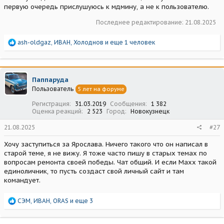
первую очередь прислушуюсь к мдмину, а не к пользователю.
Последнее редактирование:
21.08.2025
Р
ash-oldgaz
,
ИВАН
,
Холоднов
и еще 1 человек
е
а
к
ц
Паппаруда
и
Пользователь
5 лет на форуме
и
:
Регистрация
31.03.2019
Сообщения
1 382
Оценка реакций
2 523
Город
Новокузнецк
21.08.2025
#27
Хочу заступиться за Ярослава. Ничего такого что он написал в
старой теме, я не вижу. Я тоже часто пишу в старых темах по
вопросам ремонта своей победы. Чат общий. И если Maxx такой
единоличник, то пусть создаст свой личный сайт и там
командует.
Р
СЭМ
,
ИВАН
,
ORAS
и еще 3
е
а