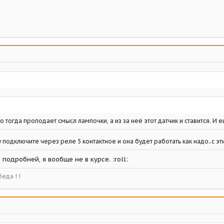
но тогда проподает смысл лампочки, а из за неё этот датчик и ставится. И 
 подключите через реле 5 контактное и она будет работать как надо..с э
подробней, я вообще не в курсе. :roll:
еда ! !