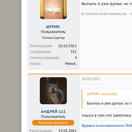
Выгнуть я уже думал, но т
В голове моей опилки не -- б
ШУРИК.
Пользователь
Топикстартер
Регистрация
16.10.2012
Сообщения
351
Оценка реакций
4
Город
Минск.
18.02.2013
ШУРИК. сказал(а):
Выгнуть я уже думал, но 
АНДРЕЙ 111
смысл в том что лампочку
Пользователь
Команда форума
Браться за восстановление Поб
Регистрация
15.03.2011