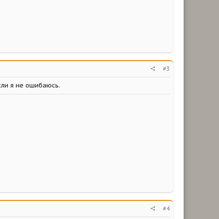
#3
если я не ошибаюсь.
#4