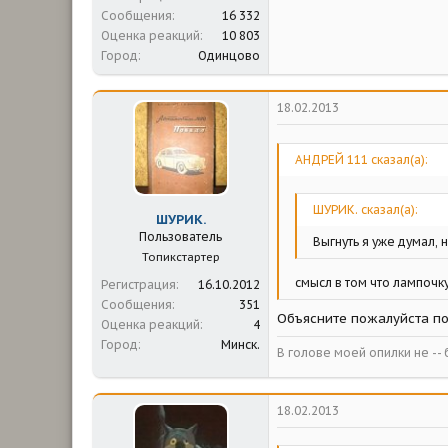
Сообщения
16 332
Оценка реакций
10 803
Город
Одинцово
18.02.2013
АНДРЕЙ 111 сказал(а):
ШУРИК. сказал(а):
ШУРИК.
Пользователь
Выгнуть я уже думал, 
Топикстартер
смысл в том что лампочку
Регистрация
16.10.2012
Сообщения
351
Объясните пожалуйста по 
Оценка реакций
4
Город
Минск.
В голове моей опилки не -- б
18.02.2013