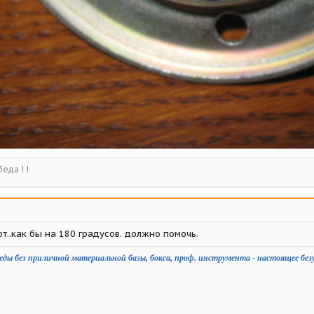
еда ! !
т..как бы на 180 градусов. должно помочь.
еды без приличной материальной базы, бокса, проф. инструмента - настоящее без