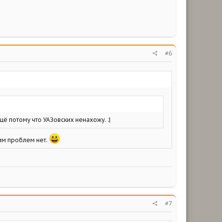
#6
ещё потому что УАЗовских ненахожу. :|
тим проблем нет.
#7