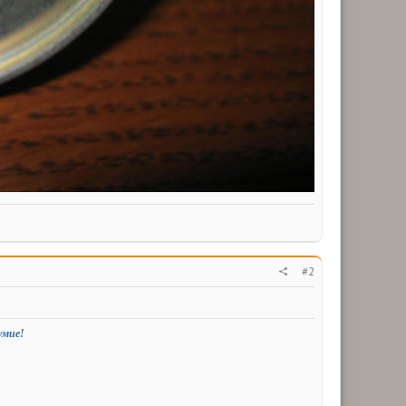
#2
умие!