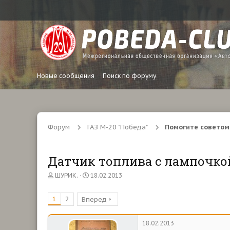
Новые сообщения
Поиск по форуму
Форум
ГАЗ М-20 "Победа"
Помогите советом.
Датчик топлива с лампочко
А
Д
ШУРИК.
18.02.2013
в
а
т
т
1
2
Вперед
о
а
р
н
т
а
18.02.2013
е
ч