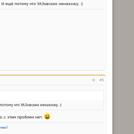
. И ещё потому что УАЗовских ненахожу. :|
#5
 потому что УАЗовских ненахожу. :|
о..с этим проблем нет.
умие!