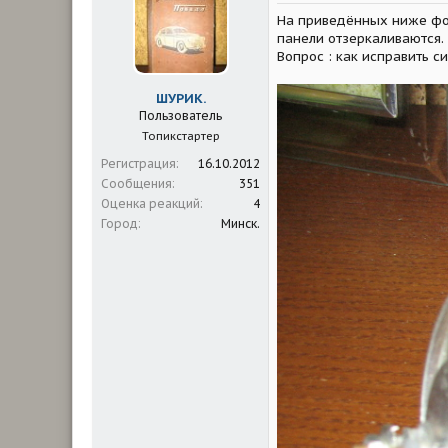
м
а
На приведённых ниже фот
ы
л
а
панели отзеркаливаются. Т
Вопрос : как исправить с
ШУРИК.
Пользователь
Топикстартер
Регистрация
16.10.2012
Сообщения
351
Оценка реакций
4
Город
Минск.