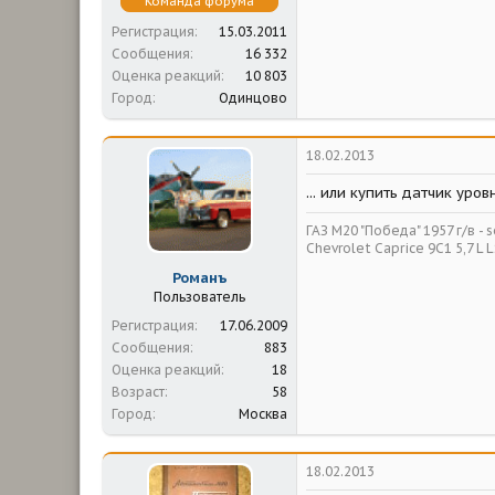
Команда форума
Регистрация
15.03.2011
Сообщения
16 332
Оценка реакций
10 803
Город
Одинцово
18.02.2013
... или купить датчик уро
ГАЗ М20 "Победа" 1957 г/в - so
Chevrolet Caprice 9С1 5,7 L L
Романъ
Пользователь
Регистрация
17.06.2009
Сообщения
883
Оценка реакций
18
Возраст
58
Город
Москва
18.02.2013