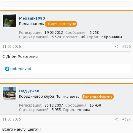
е
а
к
ц
Mexanik1980
и
Пользователь
10 лет на форуме
и
:
Регистрация
19.03.2012
Сообщения
5 258
Оценка реакций
3 370
Возраст
46
Город
г Бронницы
11.05.2026
#326
С Днём Рождения.
Р
pobedovod
е
а
к
ц
Олд Джек
и
Координатор клуба
Топикстартер
Команда форума
и
:
Регистрация
23.12.2007
Сообщения
13 439
Оценка реакций
5 953
Город
москва
11.05.2026
#327
Всего наилучшего!!!