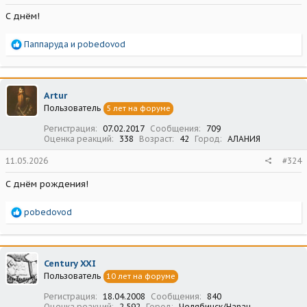
С днём!
Р
Паппаруда
и
pobedovod
е
а
к
ц
Artur
и
Пользователь
5 лет на форуме
и
:
Регистрация
07.02.2017
Сообщения
709
Оценка реакций
338
Возраст
42
Город
АЛАНИЯ
11.05.2026
#324
С днём рождения!
Р
pobedovod
е
а
к
ц
Century XXI
и
Пользователь
10 лет на форуме
и
:
Регистрация
18.04.2008
Сообщения
840
Оценка реакций
2 592
Город
Челябинск/Hanau