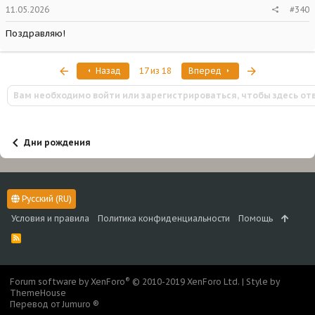
11.05.2026
#340
Поздравляю!
Первый
Последняя
Назад
17 из 18
Вперед
Вам необходимо войти или зарегистрироваться, чтобы здесь от
Дни рождения
Русский (RU)
Условия и правила
Политика конфиденциальности
Помощь
R
S
S
®
Forum software by XenForo
© 2010-2019 XenForo Ltd.
|
Style by
ThemeHouse
Перевод от Jumuro ®