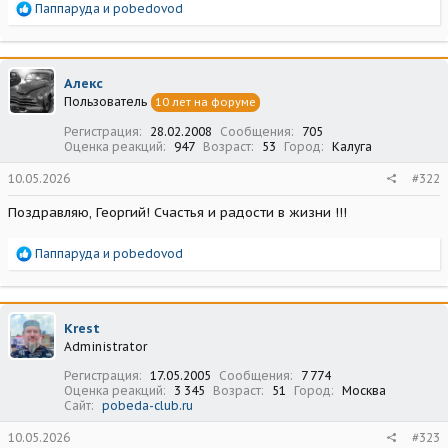
Р
Паппаруда
и
pobedovod
е
а
к
ц
Алекс
и
Пользователь
10 лет на форуме
и
:
Регистрация
28.02.2008
Сообщения
705
Оценка реакций
947
Возраст
53
Город
Калуга
10.05.2026
#322
Поздравляю, Георгий! Счастья и радости в жизни !!!
Р
Паппаруда
и
pobedovod
е
а
к
ц
Krest
и
Administrator
и
:
Регистрация
17.05.2005
Сообщения
7 774
Оценка реакций
3 345
Возраст
51
Город
Москва
Сайт
pobeda-club.ru
10.05.2026
#323