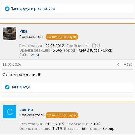
Р
Паппаруда
и
pobedovod
е
а
к
ц
Pika
и
Пользователь
10 лет на форуме
и
:
Регистрация
02.03.2012
Сообщения
4 414
Оценка реакций
6 646
Город
ХМАО Югра - Омск
Сайт
vk.ru
11.05.2026
#328
С днем рождения!!!
Р
Паппаруда
е
а
к
ц
С
салгир
и
Пользователь
10 лет на форуме
и
:
Регистрация
01.05.2016
Сообщения
1 846
Оценка реакций
1 719
Возраст
66
Город
Сибирь