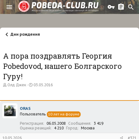
Дни рождения
А пора поздравлять Георгия
Pobedovod, нашего Болгарского
Гуру!
А
Д
Олд Джек
03.05.2016
в
а
т
т
о
а
р
н
ORAS
т
а
Пользователь
е
ч
10 лет на форуме
м
а
Регистрация
06.05.2008
Сообщения
3 419
ы
л
Оценка реакций
4 210
Город
Москва
а
10.05.2026
#321