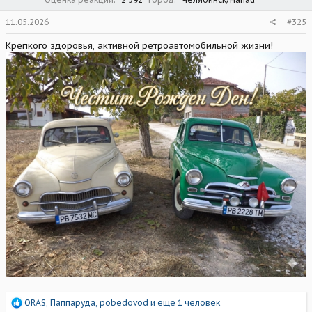
11.05.2026
#325
Крепкого здоровья, активной ретроавтомобильной жизни!
Р
ORAS
,
Паппаруда
,
pobedovod
и еще 1 человек