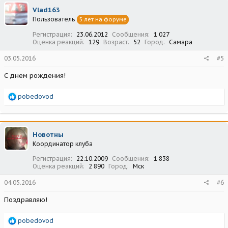
ц
Vlad163
и
Пользователь
5 лет на форуме
и
:
Регистрация
23.06.2012
Сообщения
1 027
Оценка реакций
129
Возраст
52
Город
Самара
03.05.2016
#5
С днем рождения!
Р
pobedovod
е
а
к
ц
Новотны
и
Координатор клуба
и
:
Регистрация
22.10.2009
Сообщения
1 838
Оценка реакций
2 890
Город
Мск
04.05.2016
#6
Поздравляю!
Р
pobedovod