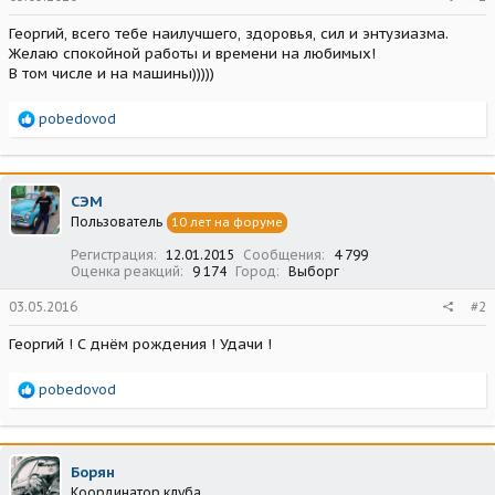
Георгий, всего тебе наилучшего, здоровья, сил и энтузиазма.
Желаю спокойной работы и времени на любимых!
В том числе и на машины)))))
Р
pobedovod
е
а
к
ц
СЭМ
и
Пользователь
10 лет на форуме
и
:
Регистрация
12.01.2015
Сообщения
4 799
Оценка реакций
9 174
Город
Выборг
03.05.2016
#2
Георгий ! С днём рождения ! Удачи !
Р
pobedovod
е
а
к
ц
Борян
и
Координатор клуба
и