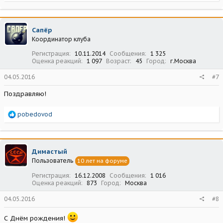
е
а
к
ц
Сапёр
и
Координатор клуба
и
:
Регистрация
10.11.2014
Сообщения
1 325
Оценка реакций
1 097
Возраст
45
Город
г.Москва
04.05.2016
#7
Поздравляю!
Р
pobedovod
е
а
к
ц
Димастый
и
Пользователь
10 лет на форуме
и
:
Регистрация
16.12.2008
Сообщения
1 016
Оценка реакций
873
Город
Москва
04.05.2016
#8
С Днём рождения!