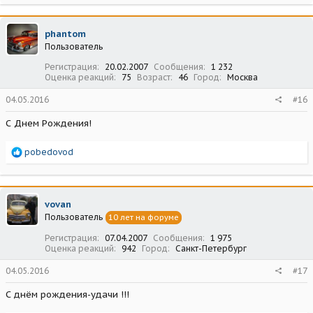
а
к
ц
phantom
и
Пользователь
и
:
Регистрация
20.02.2007
Сообщения
1 232
Оценка реакций
75
Возраст
46
Город
Москва
04.05.2016
#16
С Днем Рождения!
Р
pobedovod
е
а
к
ц
vovan
и
Пользователь
10 лет на форуме
и
:
Регистрация
07.04.2007
Сообщения
1 975
Оценка реакций
942
Город
Санкт-Петербург
04.05.2016
#17
С днём рождения-удачи !!!