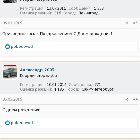
:
Регистрация
13.07.2011
Сообщения
1 558
Оценка реакций
816
Город
Ленинград
03.05.2016
#3
Присоединяюсь к Поздравлениям!С Днем рождения!
Р
pobedovod
е
а
к
ц
Александр_2003
и
Координатор клуба
и
:
Регистрация
10.01.2014
Сообщения
771
Оценка реакций
1 183
Город
Санкт-Петербург
03.05.2016
#4
С днем рождения!
Р
pobedovod
е
а
к