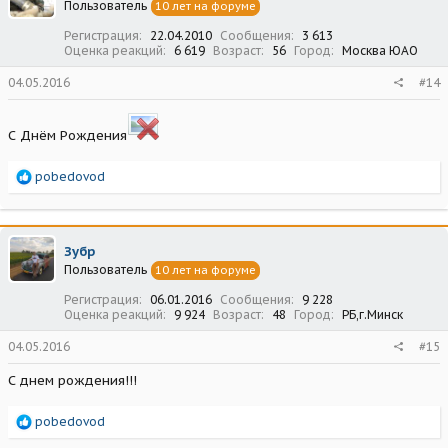
Пользователь
10 лет на форуме
и
:
Регистрация
22.04.2010
Сообщения
3 613
Оценка реакций
6 619
Возраст
56
Город
Москва ЮАО
04.05.2016
#14
С Днём Рождения
Р
pobedovod
е
а
к
ц
Зубр
и
Пользователь
10 лет на форуме
и
:
Регистрация
06.01.2016
Сообщения
9 228
Оценка реакций
9 924
Возраст
48
Город
РБ,г.Минск
04.05.2016
#15
С днем рождения!!!
Р
pobedovod
е