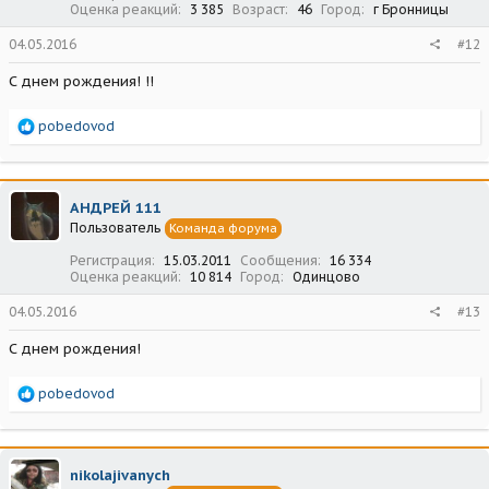
Оценка реакций
3 385
Возраст
46
Город
г Бронницы
04.05.2016
#12
С днем рождения! !!
Р
pobedovod
е
а
к
ц
АНДРЕЙ 111
и
Пользователь
Команда форума
и
:
Регистрация
15.03.2011
Сообщения
16 334
Оценка реакций
10 814
Город
Одинцово
04.05.2016
#13
С днем рождения!
Р
pobedovod
е
а
к
ц
nikolajivanych
и