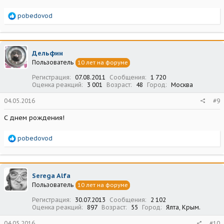
Р
pobedovod
е
а
к
ц
Дельфин
и
Пользователь
10 лет на форуме
и
:
Регистрация
07.08.2011
Сообщения
1 720
Оценка реакций
3 001
Возраст
48
Город
Москва
04.05.2016
#9
С днем рождения!
Р
pobedovod
е
а
к
ц
Serega Alfa
и
Пользователь
10 лет на форуме
и
:
Регистрация
30.07.2013
Сообщения
2 102
Оценка реакций
897
Возраст
55
Город
Ялта, Крым.
04.05.2016
#10