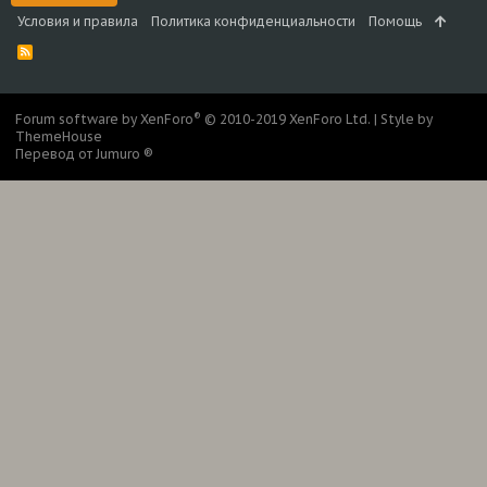
Условия и правила
Политика конфиденциальности
Помощь
R
S
S
®
Forum software by XenForo
© 2010-2019 XenForo Ltd.
|
Style by
ThemeHouse
Перевод от Jumuro ®