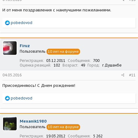
И от меня поздравления с наилучшими пожеланиями.
Р
pobedovod
е
а
к
ц
Firuz
и
Пользователь
10 лет на форуме
и
:
Регистрация
03.12.2011
Сообщения
700
Оценка реакций
102
Возраст
49
Город
г.Душанбе
04.05.2016
#11
Присоединяюсь! С Днем рождения!
Р
pobedovod
е
а
к
ц
Mexanik1980
и
Пользователь
10 лет на форуме
и
:
Регистрация
19.03.2012
Сообщения
5 262