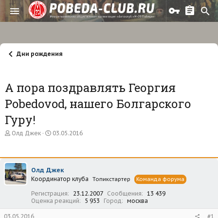
Дни рождения
А пора поздравлять Георгия
Pobedovod, нашего Болгарского
Гуру!
А
Д
Олд Джек
03.05.2016
в
а
т
т
о
а
р
н
Олд Джек
т
а
Координатор клуба
е
ч
Топикстартер
Команда форума
м
а
Регистрация
23.12.2007
Сообщения
13 439
ы
л
Оценка реакций
5 953
Город
москва
а
03.05.2016
#1