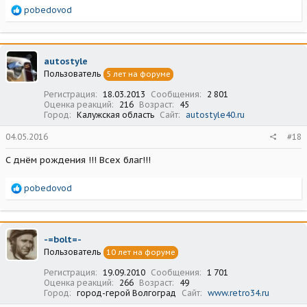
Р
pobedovod
е
а
к
ц
autostyle
и
Пользователь
5 лет на форуме
и
:
Регистрация
18.03.2013
Сообщения
2 801
Оценка реакций
216
Возраст
45
Город
Калужская область
Сайт
autostyle40.ru
04.05.2016
#18
С днём рождения !!! Всех благ!!!
Р
pobedovod
е
а
к
ц
-=bolt=-
и
Пользователь
10 лет на форуме
и
:
Регистрация
19.09.2010
Сообщения
1 701
Оценка реакций
266
Возраст
49
Город
город-герой Волгоград
Сайт
www.retro34.ru