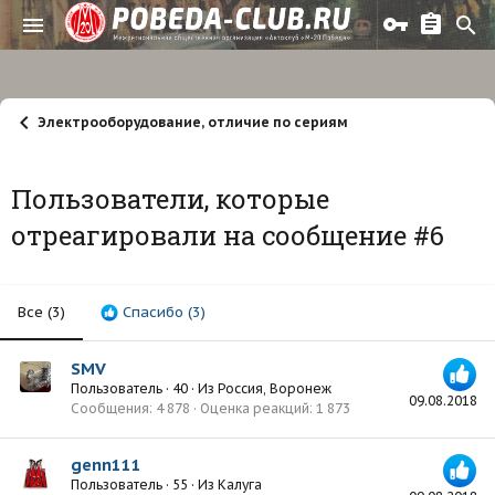
Электрооборудование, отличие по сериям
Пользователи, которые
отреагировали на сообщение #6
Все
(3)
Спасибо
(3)
SMV
Пользователь
·
40
·
Из
Россия, Воронеж
09.08.2018
Сообщения
4 878
Оценка реакций
1 873
genn111
Пользователь
·
55
·
Из
Калуга