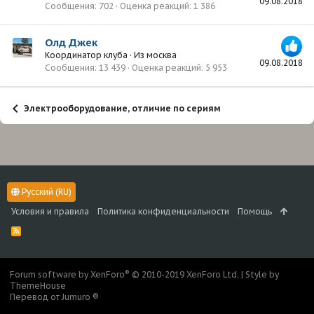
09.08.2018
Сообщения
702
Оценка реакций
1 386
Олд Джек
Координатор клуба
·
Из
москва
09.08.2018
Сообщения
13 439
Оценка реакций
5 953
Электрооборудование, отличие по сериям
Русский (RU)
Условия и правила
Политика конфиденциальности
Помощь
R
S
S
®
Forum software by XenForo
© 2010-2019 XenForo Ltd.
|
Style by
ThemeHouse
Перевод от Jumuro ®