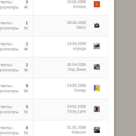
тветы
3
10.06.2008
K
Krivass
росмотры
4К
тветы
1
09.06.2008
ORAS
росмотры
3К
тветы
2
24.04.2008
siryoga
росмотры
4К
тветы
2
08.04.2008
Олд Джек
росмотры
4К
тветы
9
19.03.2008
Гомер
росмотры
6К
тветы
5
04.02.2008
Stray_Lynx
росмотры
5К
тветы
6
31.01.2008
Odessit
росмотры
5К