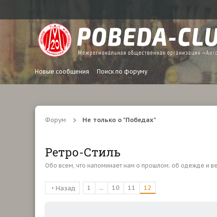
Новые сообщения
Поиск по форуму
Форум
Не только о "Победах"
Ретро-Стиль
Обо всем, что напоминает нам о прошлом: об одежде и вещ
1
...
10
11
12
Назад