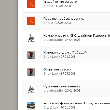
Угадайте что за авто.
K
Krivass
10.06.2008
Повезло необыкновенно.
K
Krivass
06.06.2008
Немного фото с XI Олдтаймер Галереи И
oldautoradio
24.04.2008
Манекен рядом с Победой
Stray_Lynx
07.04.2008
Открытие сезона
Stray_Lynx
17.03.2008
Ну начнем помаленьку
oldautoradio
20.01.2008
вот каким фотиком надо Победы снимат
Олд Джек
30.01.2008