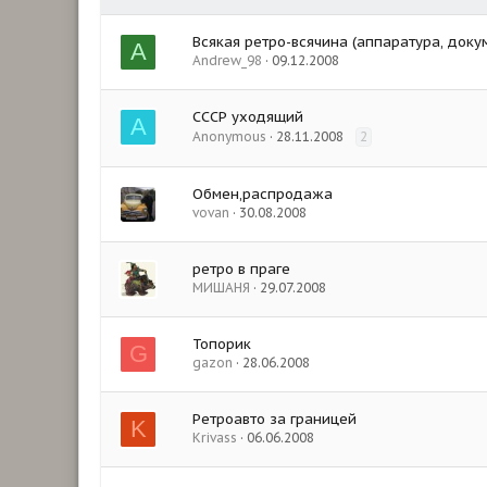
Всякая ретро-всячина (аппаратура, докуме
A
Andrew_98
09.12.2008
СССР уходящий
A
Anonymous
28.11.2008
2
Обмен,распродажа
vovan
30.08.2008
ретро в праге
МИШАНЯ
29.07.2008
Топорик
G
gazon
28.06.2008
Ретроавто за границей
K
Krivass
06.06.2008