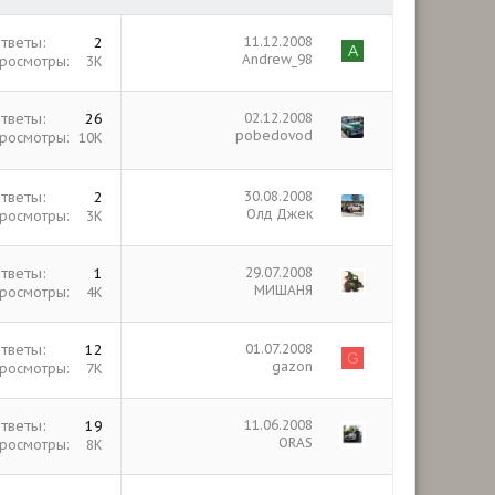
тветы
2
11.12.2008
A
Andrew_98
росмотры
3К
тветы
26
02.12.2008
pobedovod
росмотры
10К
тветы
2
30.08.2008
Олд Джек
росмотры
3К
тветы
1
29.07.2008
МИШАНЯ
росмотры
4К
тветы
12
01.07.2008
G
gazon
росмотры
7К
тветы
19
11.06.2008
ORAS
росмотры
8К