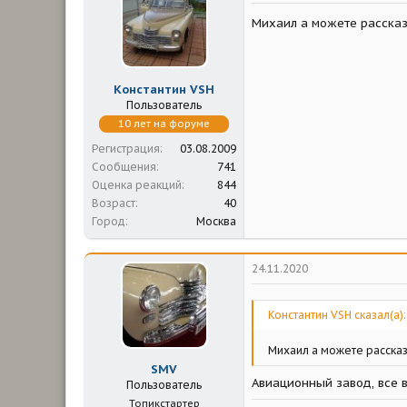
м
а
ы
л
Михаил а можете рассказ
а
Константин VSH
Пользователь
10 лет на форуме
Регистрация
03.08.2009
Сообщения
741
Оценка реакций
844
Возраст
40
Город
Москва
24.11.2020
Константин VSH сказал(а):
Михаил а можете рассказ
SMV
Авиационный завод, все 
Пользователь
Топикстартер