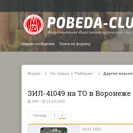
Новые сообщения
Поиск по форуму
Форум
Не только о "Победах"
Другие класси
ЗИЛ-41049 на ТО в Воронеже
А
Д
SMV
23.10.2020
в
а
т
т
1
2
Назад
о
а
р
н
т
а
24.11.2020
е
ч