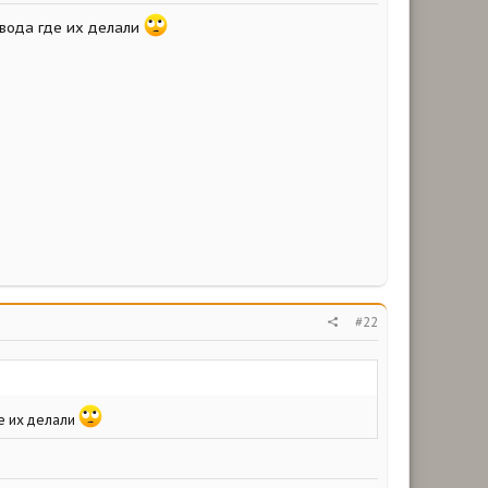
авода где их делали
#22
де их делали