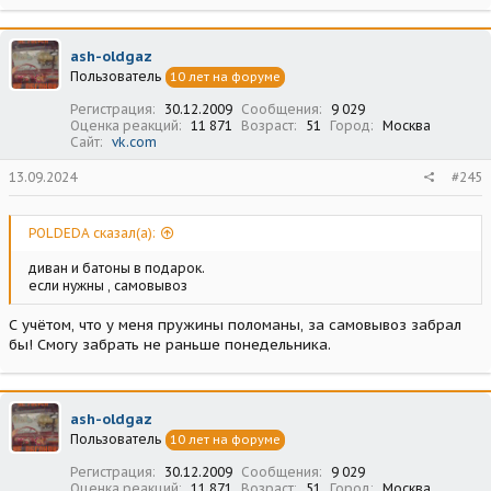
ash-oldgaz
Пользователь
10 лет на форуме
Регистрация
30.12.2009
Сообщения
9 029
Оценка реакций
11 871
Возраст
51
Город
Москва
Сайт
vk.com
13.09.2024
#245
POLDEDA сказал(а):
диван и батоны в подарок.
если нужны , самовывоз
С учётом, что у меня пружины поломаны, за самовывоз забрал
бы! Смогу забрать не раньше понедельника.
ash-oldgaz
Пользователь
10 лет на форуме
Регистрация
30.12.2009
Сообщения
9 029
Оценка реакций
11 871
Возраст
51
Город
Москва