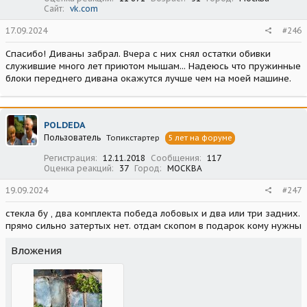
Сайт
vk.com
17.09.2024
#246
Спасибо! Диваны забрал. Вчера с них снял остатки обивки
служившие много лет приютом мышам... Надеюсь что пружинные
блоки переднего дивана окажутся лучше чем на моей машине.
POLDEDA
Пользователь
Топикстартер
5 лет на форуме
Регистрация
12.11.2018
Сообщения
117
Оценка реакций
37
Город
МОСКВА
19.09.2024
#247
стекла бу , два комплекта победа лобовых и два или три задних.
прямо сильно затертых нет. отдам скопом в подарок кому нужны
Вложения