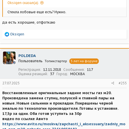
Oksiqen сказал(а):
Стекла лобовые еще есть? Нужно.
да есть хорошие, отфоткаю
Р
Oksiqen
е
а
к
ц
POLDEDA
и
Пользователь
Топикстартер
5 лет на форуме
и
:
Регистрация
12.11.2018
Сообщения
117
Оценка реакций
37
Город
МОСКВА
27.07.2025
#255
Восстановленные оригинальные задние мосты газ м20.
Произведена замена ступиц, полуосей и главной пары на
новые. Новые сальники и прокладки. Покрашены черной
эмалью по технологии производителя. Готовы к установке.
17,5р за один. Оба готов уступить за 30р
видео по ссылке Авито
https://www.avito.ru/moskva/zapchasti_i_aksessuary/zadniy_mo