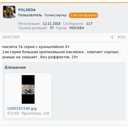
POLDEDA
Пользователь
Топикстартер
5 лет на форуме
Регистрация
12.11.2018
Сообщения
117
Оценка реакций
37
Город
МОСКВА
26.07.2025
#251
маслята 3я серия с кронштейном 8т
2ая серия большая оригинальная маслёнка , хлюпает хорошо ,
днище не заедает , без деффектов. 20т
Вложения
1000183590.jpg
57,2 КБ
Просмотры: 158