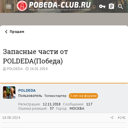
Продам
Запасные части от
POLDEDA(Победа)
А
Д
POLDEDA
26.01.2019
в
а
т
т
о
а
р
н
POLDEDA
т
а
Пользователь
е
ч
Топикстартер
5 лет на форуме
м
а
Регистрация
12.11.2018
Сообщения
117
ы
л
Оценка реакций
37
Город
МОСКВА
а
18.08.2024
#241