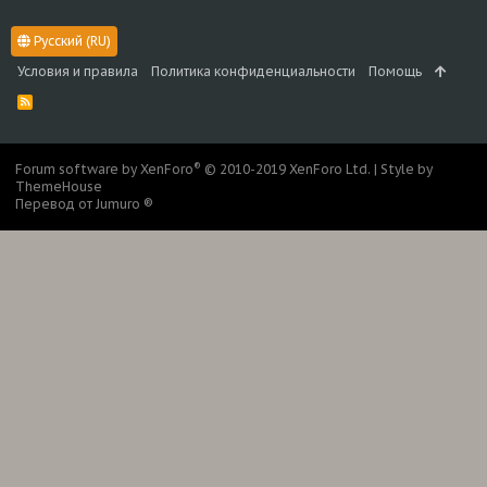
Русский (RU)
Условия и правила
Политика конфиденциальности
Помощь
R
S
S
®
Forum software by XenForo
© 2010-2019 XenForo Ltd.
|
Style by
ThemeHouse
Перевод от Jumuro ®