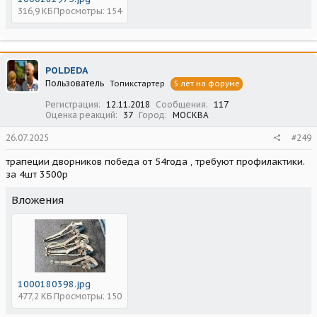
316,9 КБ
Просмотры: 154
POLDEDA
Пользователь
Топикстартер
5 лет на форуме
Регистрация
12.11.2018
Сообщения
117
Оценка реакций
37
Город
МОСКВА
26.07.2025
#249
трапеции дворников победа от 54года , требуют профилактики.
за 4шт 3500р
Вложения
1000180398.jpg
477,2 КБ
Просмотры: 150