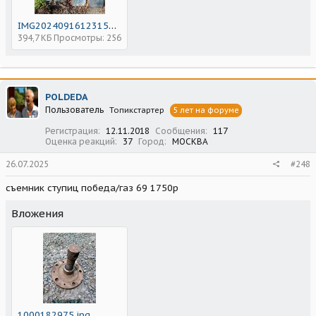
IMG20240916123151.jpg
394,7 КБ
Просмотры: 256
POLDEDA
Пользователь
Топикстартер
5 лет на форуме
Регистрация
12.11.2018
Сообщения
117
Оценка реакций
37
Город
МОСКВА
26.07.2025
#248
съемник ступиц победа/газ 69 1750р
Вложения
1000182975.jpg