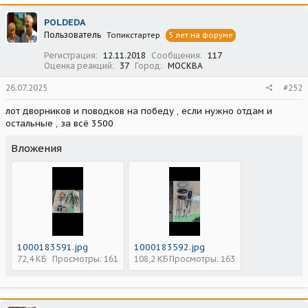
POLDEDA
Пользователь
Топикстартер
5 лет на форуме
Регистрация
12.11.2018
Сообщения
117
Оценка реакций
37
Город
МОСКВА
26.07.2025
#252
лот дворников и поводков на победу , если нужно отдам и
остальные , за всё 3500
Вложения
1000183591.jpg
1000183592.jpg
72,4 КБ
Просмотры: 161
108,2 КБ
Просмотры: 163