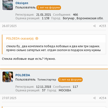
Oksiqen
Пользователь
5 лет на форуме
Регистрация
21.01.2021
Сообщения
466
Оценка реакций
1 138
Город
Богучар , Воронежская обл.
26.07.2025
#253
POLDEDA сказал(а):
стекла бу , два комплекта победа лобовых и два или три задних.
прямо сильно затертых нет. отдам скопом в подарок кому нужны
Стекла лобовые еще есть? Нужно.
POLDEDA
Пользователь
Топикстартер
5 лет на форуме
Регистрация
12.11.2018
Сообщения
117
Оценка реакций
37
Город
МОСКВА
27.07.2025
#254