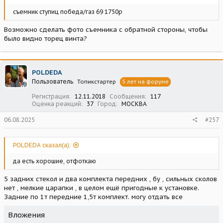
съемник ступиц победа/газ 69 1750р
Возможно сделать фото съемника с обратной стороны, чтобы
было видно торец винта?
POLDEDA
Пользователь
Топикстартер
5 лет на форуме
Регистрация
12.11.2018
Сообщения
117
Оценка реакций
37
Город
МОСКВА
06.08.2025
#257
POLDEDA сказал(а):
да есть хорошие, отфоткаю
5 задних стекол и два комплекта передних , бу , сильных сколов
нет , мелкие царапки , в целом ещё пригодные к установке.
Задние по 1т передние 1,5т комплект. могу отдать все
Вложения