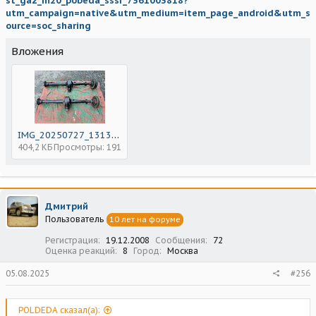
st_gaz_m20_pobeda_sssr_7361003818?
utm_campaign=native&utm_medium=item_page_android&utm_s
ource=soc_sharing
Вложения
IMG_20250727_131349_692.jpg
404,2 КБ
Просмотры: 191
Дмитpий
Пользователь
10 лет на форуме
Регистрация
19.12.2008
Сообщения
72
Оценка реакций
8
Город
Москва
05.08.2025
#256
POLDEDA сказал(а):