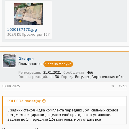
1000187378.jpg
305,9 КБ
Просмотры: 137
Oksiqen
Пользователь
5 лет на форуме
Регистрация
21.01.2021
Сообщения
466
Оценка реакций
1 138
Город
Богучар , Воронежская обл.
07.08.2025
#258
POLDEDA сказал(а):
5 задних стекол и два комплекта передних , бу , сильных сколов
нет , мелкие царапки , в целом ещё пригодные к установке.
Задние по 1т передние 1,5т комплект. могу отдать все