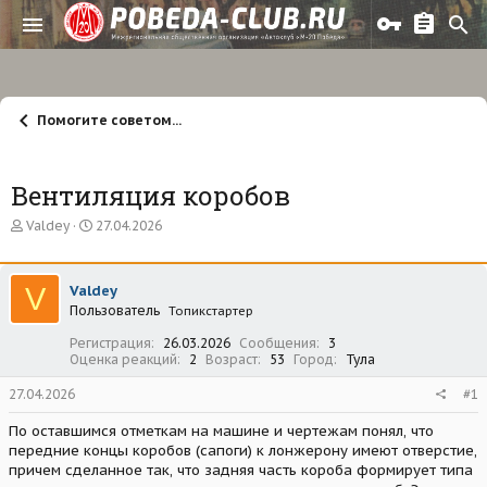
Помогите советом...
Вентиляция коробов
А
Д
Valdey
27.04.2026
в
а
т
т
о
а
V
Valdey
р
н
Пользователь
т
а
Топикстартер
е
ч
Регистрация
26.03.2026
Сообщения
3
м
а
Оценка реакций
2
Возраст
53
Город
Тула
ы
л
а
27.04.2026
#1
По оставшимся отметкам на машине и чертежам понял, что
передние концы коробов (сапоги) к лонжерону имеют отверстие,
причем сделанное так, что задняя часть короба формирует типа