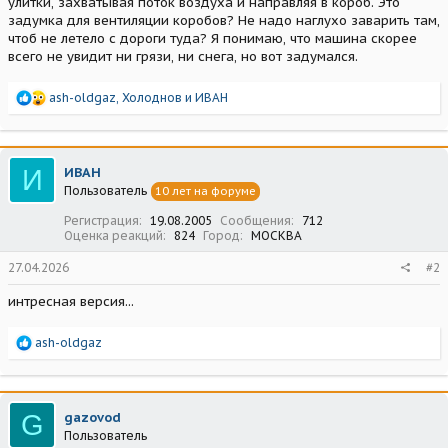
улитки, захватывая поток воздуха и направляя в короб. Это
задумка для вентиляции коробов? Не надо наглухо заварить там,
чтоб не летело с дороги туда? Я понимаю, что машина скорее
всего не увидит ни грязи, ни снега, но вот задумался.
Р
ash-oldgaz
,
Холоднов
и
ИВАН
е
а
к
ц
И
ИВАН
и
Пользователь
10 лет на форуме
и
:
Регистрация
19.08.2005
Сообщения
712
Оценка реакций
824
Город
МОСКВА
27.04.2026
#2
интресная версия...
Р
ash-oldgaz
е
а
к
ц
G
gazovod
и
Пользователь
и