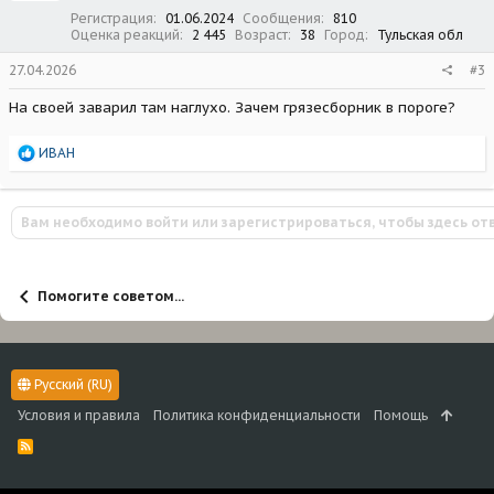
:
Регистрация
01.06.2024
Сообщения
810
Оценка реакций
2 445
Возраст
38
Город
Тульская обл
27.04.2026
#3
На своей заварил там наглухо. Зачем грязесборник в пороге?
Р
ИВАН
е
а
к
Вам необходимо войти или зарегистрироваться, чтобы здесь от
ц
и
и
:
Помогите советом...
Русский (RU)
Условия и правила
Политика конфиденциальности
Помощь
R
S
S