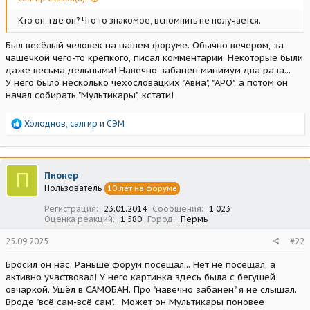
Кто он, где он? Что то знакомое, вспомнить не получается.
Был весёлый человек на нашем форуме. Обычно вечером, за
чашечкой чего-то крепкого, писал комментарии. Некоторые были
даже весьма дельными! Навечно забанен минимум два раза...
У него было несколько чехословацких "Авиа", "АРО", а потом он
начал собирать "Мультикары", кстати!
Р
Холоднов
,
салгир
и
СЭМ
е
а
к
ц
П
Пионер
и
Пользователь
10 лет на форуме
и
:
Регистрация
23.01.2014
Сообщения
1 023
Оценка реакций
1 580
Город
Пермь
25.09.2025
#22
Бросил он нас. Раньше форум посещал... Нет не посещал, а
активно участвовал! У него картинка здесь была с бегущей
овчаркой. Ушёл в САМОБАН. Про "навечно забанен" я не слышал.
Вроде "всё сам-всё сам"... Может он Мультикары поновее