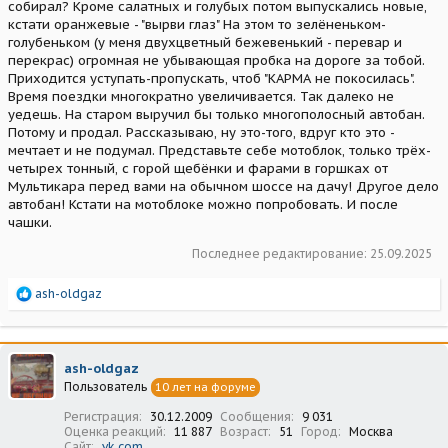
собирал? Кроме салатных и голубых потом выпускались новые,
кстати оранжевые - "вырви глаз" На этом то зелёненьком-
голубеньком (у меня двухцветный бежевенький - перевар и
перекрас) огромная не убывающая пробка на дороге за тобой.
Приходится уступать-пропускать, чтоб "КАРМА не покосилась".
Время поездки многократно увеличивается. Так далеко не
уедешь. На старом выручил бы только многополосный автобан.
Потому и продал. Рассказываю, ну это-того, вдруг кто это -
мечтает и не подумал. Представьте себе мотоблок, только трёх-
четырех тонный, с горой щебёнки и фарами в горшках от
Мультикара перед вами на обычном шоссе на дачу! Другое дело
автобан! Кстати на мотоблоке можно попробовать. И после
чашки.
Последнее редактирование:
25.09.2025
Р
ash-oldgaz
е
а
к
ц
ash-oldgaz
и
Пользователь
10 лет на форуме
и
:
Регистрация
30.12.2009
Сообщения
9 031
Оценка реакций
11 887
Возраст
51
Город
Москва
Сайт
vk.com