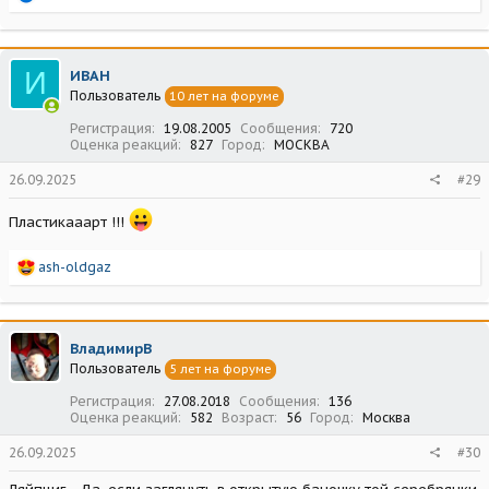
е
а
к
ц
И
ИВАН
и
Пользователь
10 лет на форуме
и
:
Регистрация
19.08.2005
Сообщения
720
Оценка реакций
827
Город
МОСКВА
26.09.2025
#29
Пластикааарт !!!
Р
ash-oldgaz
е
а
к
ц
ВладимирВ
и
Пользователь
5 лет на форуме
и
:
Регистрация
27.08.2018
Сообщения
136
Оценка реакций
582
Возраст
56
Город
Москва
26.09.2025
#30