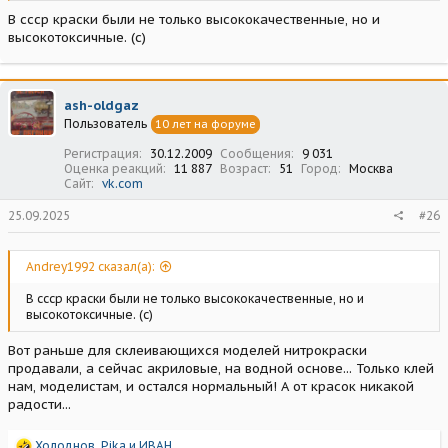
В ссср краски были не только высококачественные, но и
высокотоксичные. (с)
ash-oldgaz
Пользователь
10 лет на форуме
Регистрация
30.12.2009
Сообщения
9 031
Оценка реакций
11 887
Возраст
51
Город
Москва
Сайт
vk.com
25.09.2025
#26
Andrey1992 сказал(а):
В ссср краски были не только высококачественные, но и
высокотоксичные. (с)
Вот раньше для склеивающихся моделей нитрокраски
продавали, а сейчас акриловые, на водной основе... Только клей
нам, моделистам, и остался нормальный! А от красок никакой
радости...
Р
Холоднов
,
Pika
и
ИВАН