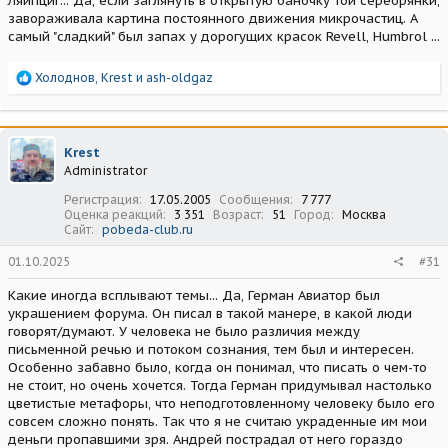
Ляйпциг... Да, если заглянуть в открытую баночку той серебрянки,
завораживала картина постоянного движения микрочастиц. А
самый "сладкий" был запах у дорогущих красок Revell, Humbrol ...
Р
Холоднов
,
Krest
и
ash-oldgaz
е
а
к
ц
Krest
и
Administrator
и
:
Регистрация
17.05.2005
Сообщения
7 777
Оценка реакций
3 351
Возраст
51
Город
Москва
Сайт
pobeda-club.ru
01.10.2025
#31
Какие иногда всплывают темы... Да, Герман Авиатор был
украшением форума. Он писал в такой манере, в какой люди
говорят/думают. У человека не было различия между
письменной речью и потоком сознания, тем был и интересен.
Особенно забавно было, когда он понимал, что писать о чем-то
не стоит, но очень хочется. Тогда Герман придумывал настолько
цветистые метафоры, что неподготовленному человеку было его
совсем сложно понять. Так что я не считаю украденные им мои
деньги пропавшими зря. Андрей пострадал от него гораздо