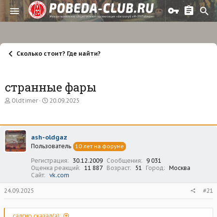
Сколько стоит? Где найти?
странные фары
А
Д
Oldtimer
20.09.2025
в
а
т
т
о
а
р
н
ash-oldgaz
т
а
Пользователь
е
ч
10 лет на форуме
м
а
Регистрация
30.12.2009
Сообщения
9 031
ы
л
Оценка реакций
11 887
Возраст
51
Город
Москва
а
Сайт
vk.com
24.09.2025
#21
салгир сказал(а):