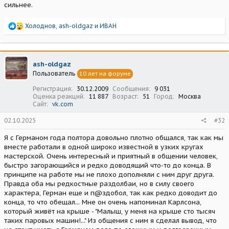
сильнее.
Р
Холоднов
,
ash-oldgaz
и
ИВАН
е
а
к
ц
ash-oldgaz
и
Пользователь
10 лет на форуме
и
:
Регистрация
30.12.2009
Сообщения
9 031
Оценка реакций
11 887
Возраст
51
Город
Москва
Сайт
vk.com
02.10.2025
#32
Я с Германом года полтора довольно плотно общался, так как мы
вместе работали в одной широко известной в узких кругах
мастерской. Очень интересный и приятный в общении человек,
быстро загорающийся и редко доводящий что-то до конца. В
принципе на работе мы не плохо дополняли с ним друг друга.
Правда оба мы редкостные раздолбаи, но в силу своего
характера, Герман еще и п@здобол, так как редко доводит до
конца, то что обещал... Мне он очень напоминал Карлсона,
который живёт на крыше - "Малыш, у меня на крыше сто тысяч
таких паровых машин!..." Из общения с ним я сделал вывод, что