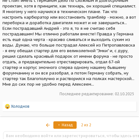
не стоит иметь с Германом дело по сложным и долгосрочным
проектам, хотя в принципе, как технарь, он хороший специалист.
Я многому у него научился в техническом плане. Так что
настроить карбюратор или восстановить трамблёр - можно, а вот
переборка и доработка двигателя может и не завершиться...
Если пострадавший Андрей - это я, то я не считаю себя
пострадавшим! Мы отлично работали вместе! Правда у Германа
есть ещё одна черта - красиво сливаться и выходить сухим из
воды. Думаю, что больше пострадал Алексей из Петропавловска
- я ему обещал стартер для его великолепной "Эмки" и, с дуру,
решил сделать красивый подарок от имени форума - не просто
отдать, а предварительно отреставрировать, отдал 67-ой
стартер и корпус эмочного сперва одному нашему бывшему
форумчанину и он все разобрал, а потом Герману собрать, ну
стартер так Благополучно и растворился на полках мастерской...
Мне до сих пор не удобно перед Алексеем...
Последнее редактирование:
02.10.2025
Р
Холоднов
е
а
к
Первый
Назад
2 из 2
ц
и
Вам необходимо войти или зарегистрироваться, чтобы здесь от
и