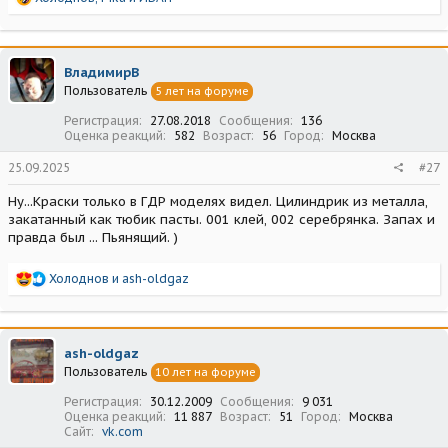
е
а
к
ц
ВладимирВ
и
Пользователь
5 лет на форуме
и
:
Регистрация
27.08.2018
Сообщения
136
Оценка реакций
582
Возраст
56
Город
Москва
25.09.2025
#27
Ну...Краски только в ГДР моделях видел. Цилиндрик из металла,
закатанный как тюбик пасты. 001 клей, 002 серебрянка. Запах и
правда был ... Пьянящий. )
Р
Холоднов
и
ash-oldgaz
е
а
к
ц
ash-oldgaz
и
Пользователь
10 лет на форуме
и
:
Регистрация
30.12.2009
Сообщения
9 031
Оценка реакций
11 887
Возраст
51
Город
Москва
Сайт
vk.com