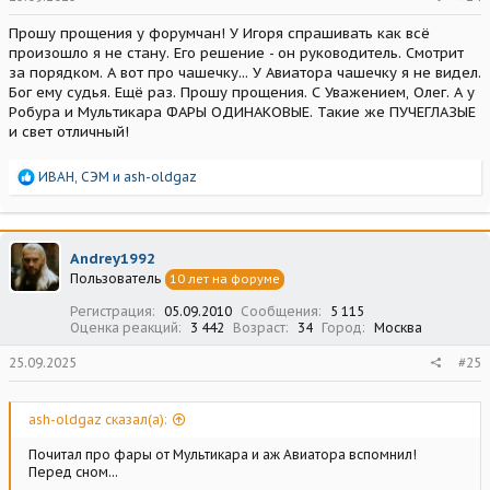
Прошу прощения у форумчан! У Игоря спрашивать как всё
произошло я не стану. Его решение - он руководитель. Смотрит
за порядком. А вот про чашечку... У Авиатора чашечку я не видел.
Бог ему судья. Ещё раз. Прошу прощения. С Уважением, Олег. А у
Робура и Мультикара ФАРЫ ОДИНАКОВЫЕ. Такие же ПУЧЕГЛАЗЫЕ
и свет отличный!
Р
ИВАН
,
СЭМ
и
ash-oldgaz
е
а
к
ц
Andrey1992
и
Пользователь
10 лет на форуме
и
:
Регистрация
05.09.2010
Сообщения
5 115
Оценка реакций
3 442
Возраст
34
Город
Москва
25.09.2025
#25
ash-oldgaz сказал(а):
Почитал про фары от Мультикара и аж Авиатора вспомнил!
Перед сном...