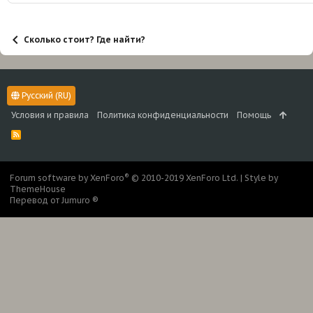
:
Сколько стоит? Где найти?
Русский (RU)
Условия и правила
Политика конфиденциальности
Помощь
R
S
S
®
Forum software by XenForo
© 2010-2019 XenForo Ltd.
|
Style by
ThemeHouse
Перевод от Jumuro ®