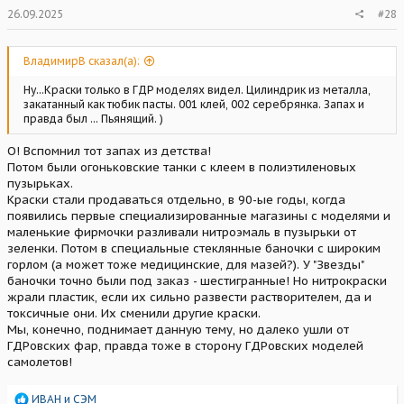
26.09.2025
#28
ВладимирВ сказал(а):
Ну...Краски только в ГДР моделях видел. Цилиндрик из металла,
закатанный как тюбик пасты. 001 клей, 002 серебрянка. Запах и
правда был ... Пьянящий. )
О! Вспомнил тот запах из детства!
Потом были огоньковские танки с клеем в полиэтиленовых
пузырьках.
Краски стали продаваться отдельно, в 90-ые годы, когда
появились первые специализированные магазины с моделями и
маленькие фирмочки разливали нитроэмаль в пузырьки от
зеленки. Потом в специальные стеклянные баночки с широким
горлом (а может тоже медицинские, для мазей?). У "Звезды"
баночки точно были под заказ - шестигранные! Но нитрокраски
жрали пластик, если их сильно развести растворителем, да и
токсичные они. Их сменили другие краски.
Мы, конечно, поднимает данную тему, но далеко ушли от
ГДРовских фар, правда тоже в сторону ГДРовских моделей
самолетов!
Р
ИВАН
и
СЭМ