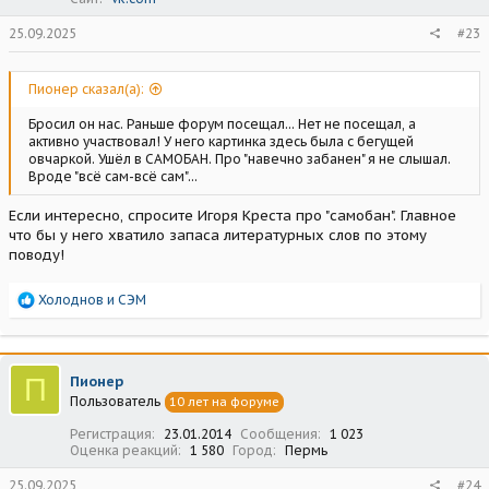
25.09.2025
#23
Пионер сказал(а):
Бросил он нас. Раньше форум посещал... Нет не посещал, а
активно участвовал! У него картинка здесь была с бегущей
овчаркой. Ушёл в САМОБАН. Про "навечно забанен" я не слышал.
Вроде "всё сам-всё сам"...
Если интересно, спросите Игоря Креста про "самобан". Главное
что бы у него хватило запаса литературных слов по этому
поводу!
Р
Холоднов
и
СЭМ
е
а
к
ц
П
Пионер
и
Пользователь
10 лет на форуме
и
:
Регистрация
23.01.2014
Сообщения
1 023
Оценка реакций
1 580
Город
Пермь
25.09.2025
#24