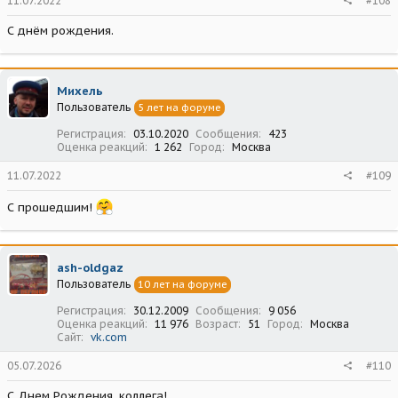
11.07.2022
#108
С днём рождения.
Михель
Пользователь
5 лет на форуме
Регистрация
03.10.2020
Сообщения
423
Оценка реакций
1 262
Город
Москва
11.07.2022
#109
С прошедшим!
ash-oldgaz
Пользователь
10 лет на форуме
Регистрация
30.12.2009
Сообщения
9 056
Оценка реакций
11 976
Возраст
51
Город
Москва
Сайт
vk.com
05.07.2026
#110
С Днем Рождения, коллега!