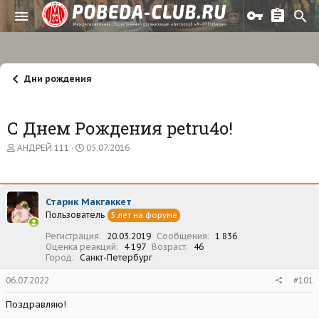
Дни рождения
С Днем Рождения petru4o!
А
Д
АНДРЕЙ 111
05.07.2016
в
а
т
т
о
а
р
н
Старик Макгаккет
т
а
Пользователь
е
ч
5 лет на форуме
м
а
Регистрация
20.03.2019
Сообщения
1 836
ы
л
Оценка реакций
4 197
Возраст
46
а
Город
Санкт-Петербург
06.07.2022
#101
Поздравляю!