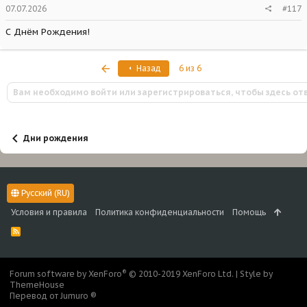
07.07.2026
#117
С Днём Рождения!
Первый
Назад
6 из 6
Вам необходимо войти или зарегистрироваться, чтобы здесь от
Дни рождения
Русский (RU)
Условия и правила
Политика конфиденциальности
Помощь
R
S
S
®
Forum software by XenForo
© 2010-2019 XenForo Ltd.
|
Style by
ThemeHouse
Перевод от Jumuro ®