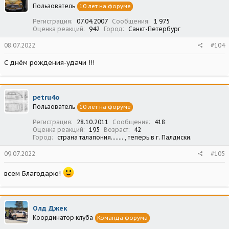
Пользователь
10 лет на форуме
Регистрация
07.04.2007
Сообщения
1 975
Оценка реакций
942
Город
Санкт-Петербург
08.07.2022
#104
С днём рождения-удачи !!!
petru4o
Пользователь
10 лет на форуме
Регистрация
28.10.2011
Сообщения
418
Оценка реакций
195
Возраст
42
Город
страна талапония........ , теперь в г. Палдиски.
09.07.2022
#105
всем Благодарю!
Олд Джек
Координатор клуба
Команда форума