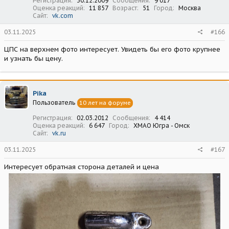
Регистрация
30.12.2009
Сообщения
9 017
Оценка реакций
11 857
Возраст
51
Город
Москва
Сайт
vk.com
03.11.2025
#166
ЦПС на верхнем фото интересует. Увидеть бы его фото крупнее
и узнать бы цену.
Pika
Пользователь
10 лет на форуме
Регистрация
02.03.2012
Сообщения
4 414
Оценка реакций
6 647
Город
ХМАО Югра - Омск
Сайт
vk.ru
03.11.2025
#167
Интересует обратная сторона деталей и цена