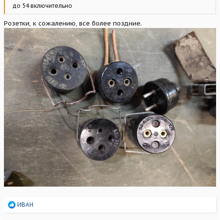
до 54 включительно
Розетки, к сожалению, все более поздние.
Р
ИВАН
е
а