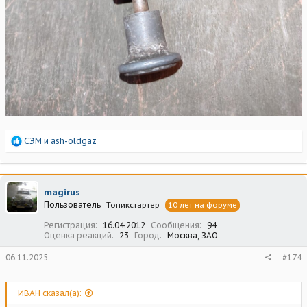
Р
СЭМ
и
ash-oldgaz
е
а
к
ц
magirus
и
Пользователь
Топикстартер
10 лет на форуме
и
:
Регистрация
16.04.2012
Сообщения
94
Оценка реакций
23
Город
Москва, ЗАО
06.11.2025
#174
ИВАН сказал(а):