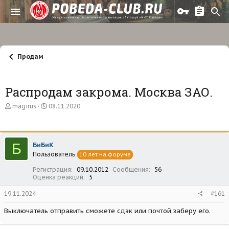
Продам
Распродам закрома. Москва ЗАО.
А
Д
magirus
08.11.2020
в
а
т
т
о
а
р
н
Б
БиБиК
т
а
Пользователь
е
ч
10 лет на форуме
м
а
Регистрация
09.10.2012
Сообщения
56
ы
л
Оценка реакций
5
а
19.11.2024
#161
Выключатель отправить сможете сдэк или почтой,заберу его.