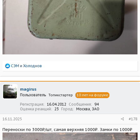
Р
СЭМ
и
Холоднов
е
а
к
ц
magirus
и
Пользователь
Топикстартер
10 лет на форуме
и
:
Регистрация
16.04.2012
Сообщения
94
Оценка реакций
23
Город
Москва, ЗАО
16.11.2025
#178
Переноски по 3000₽/шт, самая верхняя 1000₽. Замки по 1000₽