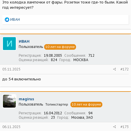
Это колодка лампочки от фары. Розетки тоже где-то были. Какой
год интересует?
Р
ИВАН
е
а
к
ц
И
ИВАН
и
Пользователь
10 лет на форуме
и
:
Регистрация
19.08.2005
Сообщения
712
Оценка реакций
824
Город
МОСКВА
05.11.2025
#172
до 54 включительно
magirus
Пользователь
Топикстартер
10 лет на форуме
Регистрация
16.04.2012
Сообщения
94
Оценка реакций
23
Город
Москва, ЗАО
06.11.2025
#173