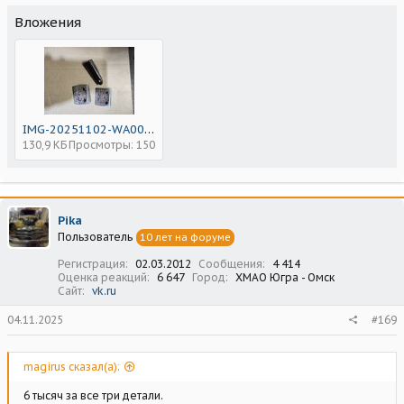
Вложения
IMG-20251102-WA0001_1762071043284.jpg
130,9 КБ
Просмотры: 150
Pika
Пользователь
10 лет на форуме
Регистрация
02.03.2012
Сообщения
4 414
Оценка реакций
6 647
Город
ХМАО Югра - Омск
Сайт
vk.ru
04.11.2025
#169
magirus сказал(а):
6 тысяч за все три детали.