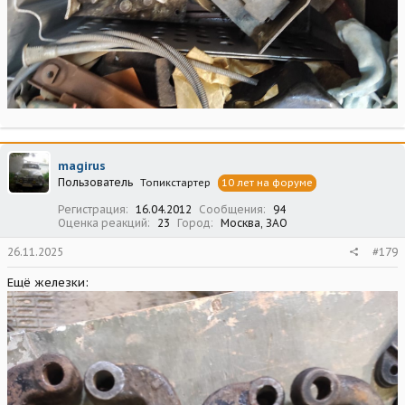
magirus
Пользователь
Топикстартер
10 лет на форуме
Регистрация
16.04.2012
Сообщения
94
Оценка реакций
23
Город
Москва, ЗАО
26.11.2025
#179
Ещё железки: