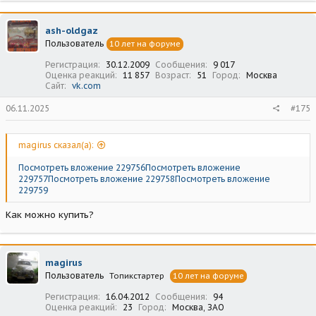
к
ц
ash-oldgaz
и
Пользователь
10 лет на форуме
и
:
Регистрация
30.12.2009
Сообщения
9 017
Оценка реакций
11 857
Возраст
51
Город
Москва
Сайт
vk.com
06.11.2025
#175
magirus сказал(а):
Посмотреть вложение 229756
Посмотреть вложение
229757
Посмотреть вложение 229758
Посмотреть вложение
229759
Как можно купить?
magirus
Пользователь
Топикстартер
10 лет на форуме
Регистрация
16.04.2012
Сообщения
94
Оценка реакций
23
Город
Москва, ЗАО