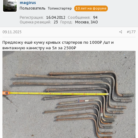
magirus
и
Пользователь
Топикстартер
10 лет на форуме
и
:
Регистрация
16.04.2012
Сообщения
94
Оценка реакций
23
Город
Москва, ЗАО
09.11.2025
#177
Предложу ещё кучку кривых стартеров по 1000₽ /шт и
винтажную канистру на 5л за 2500₽