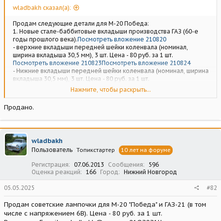
wladbakh сказал(а):
Продам следующие детали для М-20 Победа:
1. Новые стале-баббитовые вкладыши производства ГАЗ (60-е
годы прошлого века).
Посмотреть вложение 210820
- верхние вкладыши передней шейки коленвала (номинал,
ширина вкладыша 30,5 мм), 3 шт. Цена - 80 руб. за 1 шт.
Посмотреть вложение 210823
Посмотреть вложение 210824
- Нижние вкладыши передней шейки коленвала (номинал, ширина
вкладыша 30,5 мм), 3 шт. Цена - 80 руб. за 1 шт.
Посмотреть вложение 210825
Нажмите, чтобы раскрыть...
- верхний вкладыш передней шейки коленвала (ремонт 0,25 мм,
ширина вкладыша 30,5 мм), 1 шт. Цена - 80 руб.
Продано.
Посмотреть вложение 210827
- верхний вкладыш средних шеек коленвала (ремонт 0,25 мм,
ширина вкладыша 26 мм), 2 шт. Цена - 100 руб. за 1 шт.
Посмотреть вложение 210828
wladbakh
- нижний вкладыш средних шеек коленвала (ремонт 0,25 мм,
Пользователь
ширина вкладыша 26 мм), 1 шт. Цена - 100 руб.
Топикстартер
10 лет на форуме
Посмотреть вложение 210829
Регистрация
07.06.2013
Сообщения
596
Посмотреть вложение 210830
Оценка реакций
166
Город
Нижний Новгород
- верхний вкладыш задней шейки коленвала (ремонт 0,25 мм,
ширина вкладыша 42,5 мм), 1 шт. Цена - 120 руб.
05.05.2025
#82
Посмотреть вложение 210832
Посмотреть вложение 210833
Продам советские лампочки для М-20 "Победа" и ГАЗ-21 (в том
числе с напряжением 6В). Цена - 80 руб. за 1 шт.