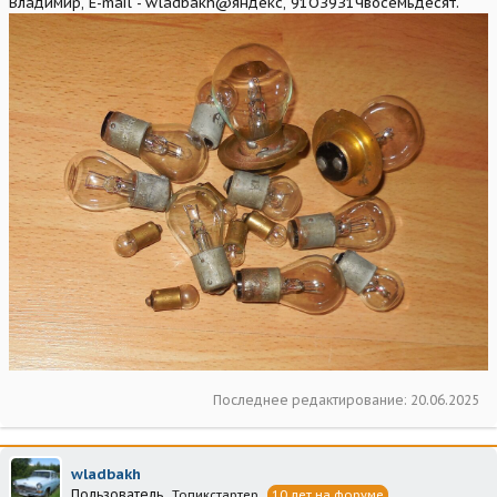
Владимир, E-mail - wladbakh@яндекс, 91ОЗ9З1Чвосемьдесят.
Последнее редактирование:
20.06.2025
wladbakh
Пользователь
Топикстартер
10 лет на форуме