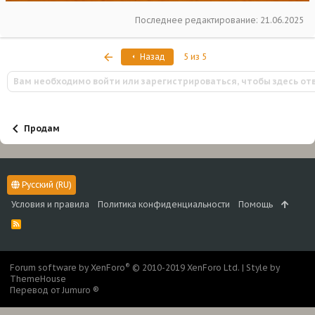
Последнее редактирование:
21.06.2025
Первый
Назад
5 из 5
Вам необходимо войти или зарегистрироваться, чтобы здесь от
Продам
Русский (RU)
Условия и правила
Политика конфиденциальности
Помощь
R
S
S
®
Forum software by XenForo
© 2010-2019 XenForo Ltd.
|
Style by
ThemeHouse
Перевод от Jumuro ®