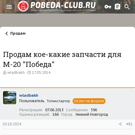
Продам
Продам кое-какие запчасти для
М-20 "Победа"
А
Д
wladbakh
17.05.2014
в
а
т
т
о
а
р
н
wladbakh
т
а
Пользователь
е
ч
Топикстартер
10 лет на форуме
м
а
Регистрация
07.06.2013
Сообщения
596
ы
л
Оценка реакций
166
Город
Нижний Новгород
а
20.10.2024
#81