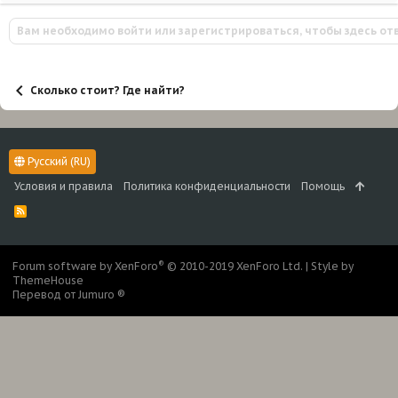
Вам необходимо войти или зарегистрироваться, чтобы здесь от
Сколько стоит? Где найти?
Русский (RU)
Условия и правила
Политика конфиденциальности
Помощь
R
S
S
®
Forum software by XenForo
© 2010-2019 XenForo Ltd.
|
Style by
ThemeHouse
Перевод от Jumuro ®