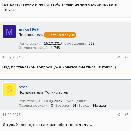
Где качественно и не по заоблачным ценам отхромировать
детали.
M
maxx1969
Пользователь
10 лет на форуме
Регистрация
16.10.2013
Сообщения
938
Оценка реакций
1 748
10.09.2023
#2
Над постановкой вопроса уже хочется смеяться....в голос!))
S
Stas
Пользователь
Топикстартер
Регистрация
10.09.2023
Сообщения
0
Оценка реакций
0
Возраст
61
Город
Москва
11.09.2023
#3
Да,уж. Хорошо, если детали обратно отдадут.......