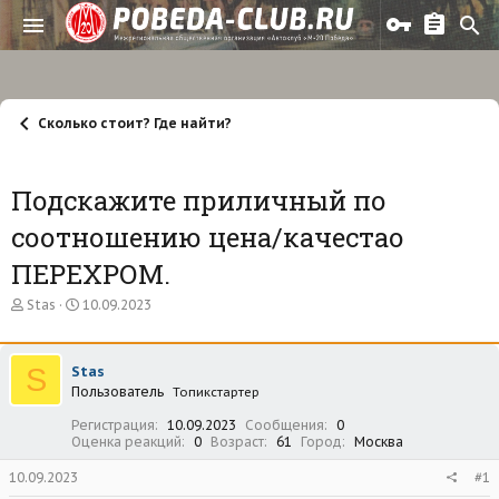
Сколько стоит? Где найти?
Подскажите приличный по
соотношению цена/качестао
ПЕРЕХРОМ.
А
Д
Stas
10.09.2023
в
а
т
т
о
а
S
Stas
р
н
Пользователь
т
а
Топикстартер
е
ч
Регистрация
10.09.2023
Сообщения
0
м
а
Оценка реакций
0
Возраст
61
Город
Москва
ы
л
а
10.09.2023
#1