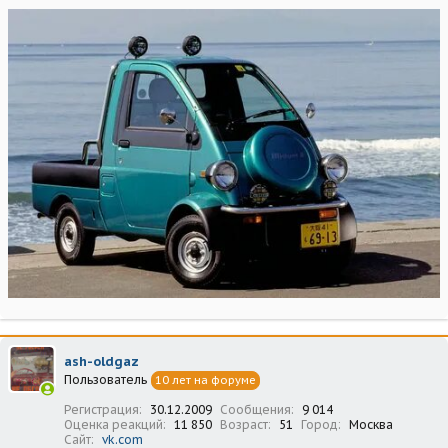
ash-oldgaz
Пользователь
10 лет на форуме
Регистрация
30.12.2009
Сообщения
9 014
Оценка реакций
11 850
Возраст
51
Город
Москва
Сайт
vk.com