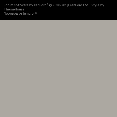
®
Forum software by XenForo
© 2010-2019 XenForo Ltd.
|
Style by
ThemeHouse
Перевод от Jumuro ®