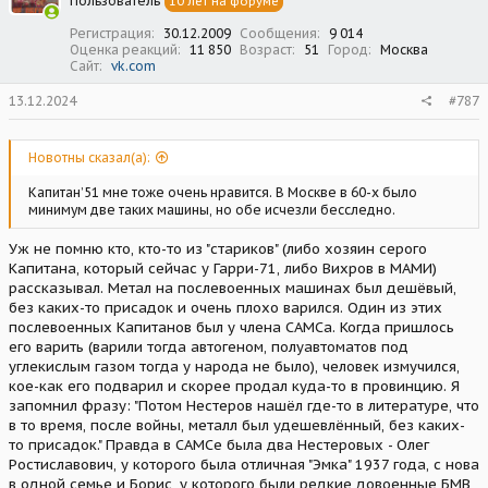
Пользователь
10 лет на форуме
Регистрация
30.12.2009
Сообщения
9 014
Оценка реакций
11 850
Возраст
51
Город
Москва
Сайт
vk.com
13.12.2024
#787
Новотны сказал(а):
Капитан’51 мне тоже очень нравится. В Москве в 60-х было
минимум две таких машины, но обе исчезли бесследно.
Уж не помню кто, кто-то из "стариков" (либо хозяин серого
Капитана, который сейчас у Гарри-71, либо Вихров в МАМИ)
рассказывал. Метал на послевоенных машинах был дешёвый,
без каких-то присадок и очень плохо варился. Один из этих
послевоенных Капитанов был у члена САМСа. Когда пришлось
его варить (варили тогда автогеном, полуавтоматов под
углекислым газом тогда у народа не было), человек измучился,
кое-как его подварил и скорее продал куда-то в провинцию. Я
запомнил фразу: "Потом Нестеров нашёл где-то в литературе, что
в то время, после войны, металл был удешевлённый, без каких-
то присадок." Правда в САМСе была два Нестеровых - Олег
Ростиславович, у которого была отличная "Эмка" 1937 года, с нова
в одной семье и Борис, у которого были редкие довоенные БМВ,