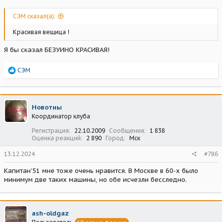
СЭМ сказал(а):
Красивая вещица !
Я бы сказал БЕЗУИНО КРАСИВАЯ!
Р
СЭМ
е
а
к
ц
Новотны
и
Координатор клуба
и
:
Регистрация
22.10.2009
Сообщения
1 838
Оценка реакций
2 890
Город
Мск
13.12.2024
#786
Капитан’51 мне тоже очень нравится. В Москве в 60-х было
минимум две таких машины, но обе исчезли бесследно.
ash-oldgaz