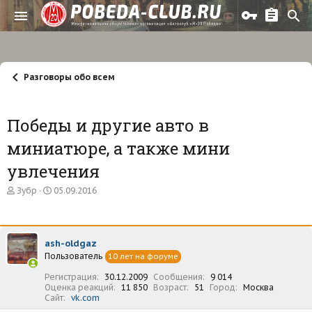
Разговоры обо всем
Победы и другие авто в
миниатюре, а также мини
увлечения
А
Д
Зубр
05.09.2016
в
а
т
т
о
а
р
н
ash-oldgaz
т
а
Пользователь
е
ч
10 лет на форуме
м
а
Регистрация
30.12.2009
Сообщения
9 014
ы
л
Оценка реакций
11 850
Возраст
51
Город
Москва
а
Сайт
vk.com