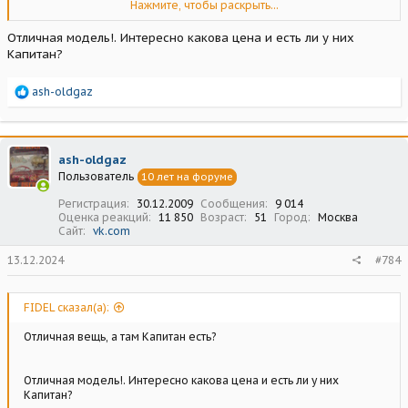
Нажмите, чтобы раскрыть...
Посмотреть вложение 220634
Посмотреть вложение
220635
Посмотреть вложение 220636
Отличная модель!. Интересно какова цена и есть ли у них
Капитан?
Р
ash-oldgaz
е
а
к
ц
ash-oldgaz
и
Пользователь
10 лет на форуме
и
:
Регистрация
30.12.2009
Сообщения
9 014
Оценка реакций
11 850
Возраст
51
Город
Москва
Сайт
vk.com
13.12.2024
#784
FIDEL сказал(а):
Отличная вещь, а там Капитан есть?
Отличная модель!. Интересно какова цена и есть ли у них
Капитан?