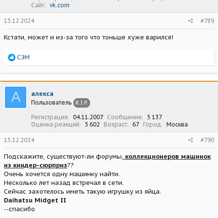
Сайт
vk.com
13.12.2024
#789
Кстати, может и из-за того что тоньше хуже варился!
Р
СЭМ
е
а
к
ц
А
алекса
и
Пользователь
R.I.P.
и
:
Регистрация
04.11.2007
Сообщения
5 137
Оценка реакций
3 602
Возраст
67
Город
Москва
15.12.2024
#790
Подскажите, существуют-ли форумы,
коллекционеров машинок
из киндер-сюрприз
??
Очень хочется одну машинку найти.
Несколько лет назад встречал в сети.
Сейчас захотелось иметь такую игрушку из яйца.
Daihatsu Midget II
--спасибо