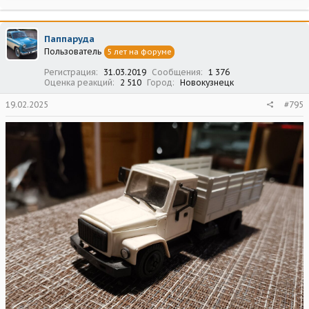
а
к
ц
Паппаруда
и
Пользователь
5 лет на форуме
и
:
Регистрация
31.03.2019
Сообщения
1 376
Оценка реакций
2 510
Город
Новокузнецк
19.02.2025
#795