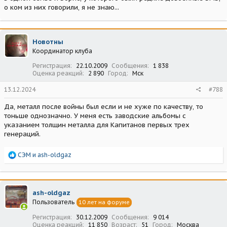
о ком из них говорили, я не знаю...
Новотны
Координатор клуба
Регистрация
22.10.2009
Сообщения
1 838
Оценка реакций
2 890
Город
Мск
13.12.2024
#788
Да, металл после войны был если и не хуже по качеству, то
тоньше однозначно. У меня есть заводские альбомы с
указанием толщин металла для Капитанов первых трех
генераций.
Р
СЭМ
и
ash-oldgaz
е
а
к
ц
ash-oldgaz
и
Пользователь
10 лет на форуме
и
:
Регистрация
30.12.2009
Сообщения
9 014
Оценка реакций
11 850
Возраст
51
Город
Москва