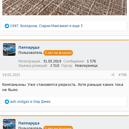
Р
1947
,
Холоднов
,
Старик Макгаккет
и еще 3
е
а
к
ц
Паппаруда
и
Пользователь
5 лет на форуме
и
:
Регистрация
31.03.2019
Сообщения
1 376
Оценка реакций
2 510
Город
Новокузнецк
19.02.2025
#796
Компаньоны. Уже становится редкость. Хотя раньше каких тока
не было.
Р
ash-oldgaz
и
Олд Джек
е
а
к
ц
Паппаруда
и
Пользователь
5 лет на форуме
и