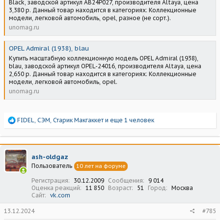
Black, заводской артикул AB24P027, производителя Altaya, цена
3,380 р. Данный товар находится в категориях: Коллекционные
модели, легковой автомобиль, opel, разное (не сорт.).
unomag.ru
OPEL Admiral (1938), blau
Купить масштабную коллекционную модель OPEL Admiral (1938),
blau, заводской артикул OPEL-24016, производителя Altaya, цена
2,650 р. Данный товар находится в категориях: Коллекционные
модели, легковой автомобиль, opel.
unomag.ru
Р
FIDEL
,
СЭМ
,
Старик Макгаккет
и еще 1 человек
е
а
к
ц
ash-oldgaz
и
Пользователь
10 лет на форуме
и
:
Регистрация
30.12.2009
Сообщения
9 014
Оценка реакций
11 850
Возраст
51
Город
Москва
Сайт
vk.com
13.12.2024
#785