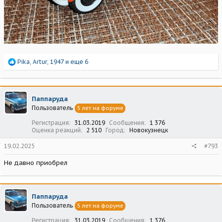
Р
Pika
,
Artur
,
1947
и еще 6
е
а
к
ц
Паппаруда
и
Пользователь
5 лет на форуме
и
:
Регистрация
31.03.2019
Сообщения
1 376
Оценка реакций
2 510
Город
Новокузнецк
19.02.2025
#793
Не давно приобрел
Паппаруда
Пользователь
5 лет на форуме
Регистрация
31.03.2019
Сообщения
1 376