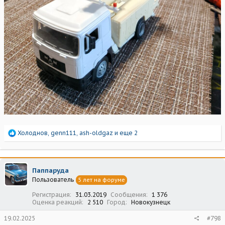
Р
Холоднов
,
genn111
,
ash-oldgaz
и еще 2
е
а
к
ц
Паппаруда
и
Пользователь
5 лет на форуме
и
:
Регистрация
31.03.2019
Сообщения
1 376
Оценка реакций
2 510
Город
Новокузнецк
19.02.2025
#798