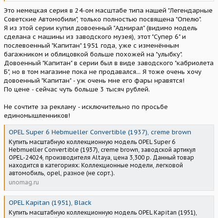
Это немецкая серия в 24-ом масштабе типа нашей "Легендарные
Советские Автомобили", только полностью посвящена "Опелю".
Я из этой серии купил довоенный "Адмирал" (видимо модель
сделана с машины из заводского музея), этот "Супер 6" и
послевоенный "Капитан" 1951 года, уже с изменённым
багажником и облицовкой больше похожей на "улыбку".
Довоенный "Капитан" в серии был в виде заводского "кабриолета
Б", но в том магазине пока не продавался... Я тоже очень хочу
довоенный "Капитан" - уж очень мне его фары нравятся!
По цене - сейчас чуть больше 3 тысяч рублей.
Не сочтите за рекламу - исключительно по просьбе
единомышленников!
OPEL Super 6 Hebmueller Convertible (1937), creme brown
Купить масштабную коллекционную модель OPEL Super 6
Hebmueller Convertible (1937), creme brown, заводской артикул
OPEL-24024, производителя Altaya, цена 3,300 р. Данный товар
находится в категориях: Коллекционные модели, легковой
автомобиль, opel, разное (не сорт.).
unomag.ru
OPEL Kapitan (1951), Black
Купить масштабную коллекционную модель OPEL Kapitan (1951),