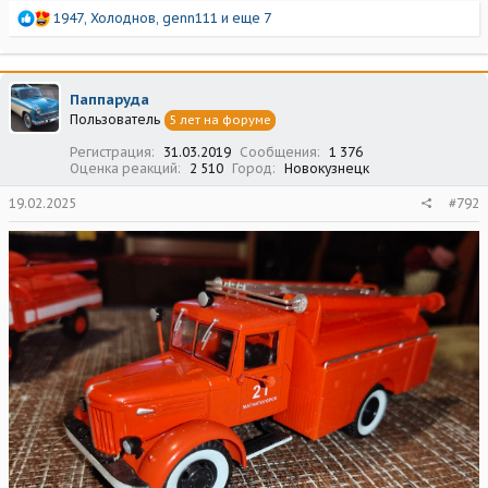
Р
1947
,
Холоднов
,
genn111
и еще 7
е
а
к
ц
Паппаруда
и
Пользователь
5 лет на форуме
и
:
Регистрация
31.03.2019
Сообщения
1 376
Оценка реакций
2 510
Город
Новокузнецк
19.02.2025
#792