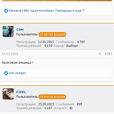
Р
Mexanik1980
,
Адам Козлевич
,
Паппаруда
и еще 7
е
а
к
ц
СЭМ
и
Пользователь
10 лет на форуме
и
:
Регистрация
12.01.2015
Сообщения
4 797
Оценка реакций
9 159
Город
Выборг
13.12.2024
#782
Красивая вещица !
Р
ash-oldgaz
е
а
к
ц
FIDEL
и
Пользователь
10 лет на форуме
и
:
Регистрация
23.05.2013
Сообщения
893
Оценка реакций
1 187
Возраст
41