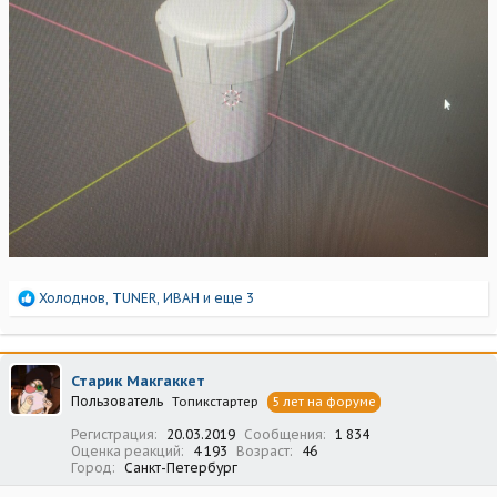
Р
Холоднов
,
TUNER
,
ИВАН
и еще 3
е
а
к
ц
Старик Макгаккет
и
Пользователь
Топикстартер
5 лет на форуме
и
:
Регистрация
20.03.2019
Сообщения
1 834
Оценка реакций
4 193
Возраст
46
Город
Санкт-Петербург