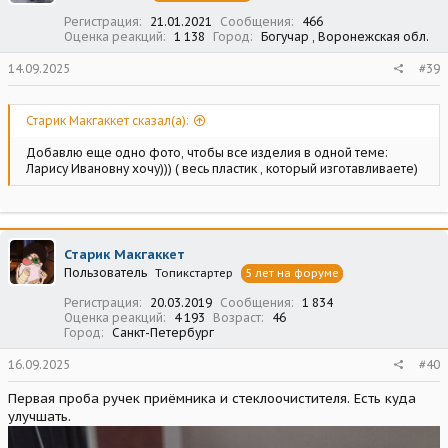
:
Регистрация
21.01.2021
Сообщения
466
Оценка реакций
1 138
Город
Богучар , Воронежская обл.
14.09.2025
#39
Старик Макгаккет сказал(а):
Добавлю еще одно фото, чтобы все изделия в одной теме:
Ларису Ивановну хочу))) ( весь пластик , который изготавливаете)
Старик Макгаккет
Пользователь
Топикстартер
5 лет на форуме
Регистрация
20.03.2019
Сообщения
1 834
Оценка реакций
4 193
Возраст
46
Город
Санкт-Петербург
16.09.2025
#40
Первая проба ручек приёмника и стеклоочистителя. Есть куда
улучшать.