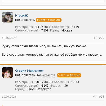
е
а
к
ц
HistoriK
и
Пользователь
10 лет на форуме
и
:
Регистрация
14.02.2011
Сообщения
2 189
Оценка реакций
7 201
Город
Москва
10.07.2025
#25
Ручку стеклоочистителя могу выложить, но чуть позже.
Есть советская кооперативная ручка, её вообще могу отправить.
Старик Макгаккет
Пользователь
Топикстартер
5 лет на форуме
Регистрация
20.03.2019
Сообщения
1 834
Оценка реакций
4 193
Возраст
46
Город
Санкт-Петербург
10.07.2025
#26