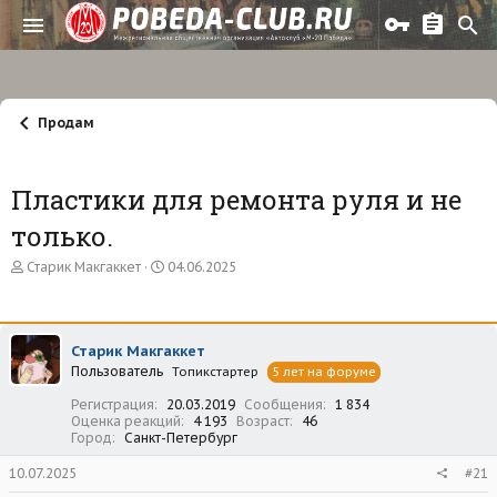
Продам
Пластики для ремонта руля и не
только.
А
Д
Старик Макгаккет
04.06.2025
в
а
т
т
о
а
р
н
Старик Макгаккет
т
а
Пользователь
е
ч
Топикстартер
5 лет на форуме
м
а
Регистрация
20.03.2019
Сообщения
1 834
ы
л
Оценка реакций
4 193
Возраст
46
а
Город
Санкт-Петербург
10.07.2025
#21