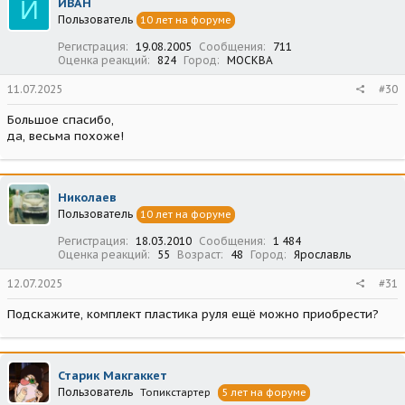
И
ИВАН
и
Пользователь
10 лет на форуме
и
:
Регистрация
19.08.2005
Сообщения
711
Оценка реакций
824
Город
МОСКВА
11.07.2025
#30
Большое спасибо,
да, весьма похоже!
Николаев
Пользователь
10 лет на форуме
Регистрация
18.03.2010
Сообщения
1 484
Оценка реакций
55
Возраст
48
Город
Ярославль
12.07.2025
#31
Подскажите, комплект пластика руля ещё можно приобрести?
Старик Макгаккет
Пользователь
Топикстартер
5 лет на форуме