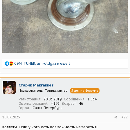
Р
СЭМ
,
TUNER
,
ash-oldgaz
и еще 5
е
а
к
ц
Старик Макгаккет
и
Пользователь
Топикстартер
5 лет на форуме
и
:
Регистрация
20.03.2019
Сообщения
1 834
Оценка реакций
4 193
Возраст
46
Город
Санкт-Петербург
10.07.2025
#22
Коллеги. Если у кого есть возможность измерить и