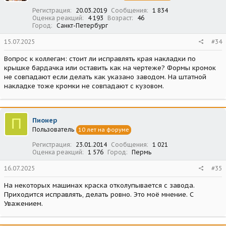
:
Регистрация
20.03.2019
Сообщения
1 834
Оценка реакций
4 193
Возраст
46
Город
Санкт-Петербург
15.07.2025
#34
Вопрос к коллегам: стоит ли исправлять края накладки по
крышке бардачка или оставить как на чертеже? Формы кромок
не совпадают если делать как указано заводом. На штатной
накладке тоже кромки не совпадают с кузовом.
П
Пионер
Пользователь
10 лет на форуме
Регистрация
23.01.2014
Сообщения
1 021
Оценка реакций
1 576
Город
Пермь
16.07.2025
#35
На некоторых машинах краска отколупывается с завода.
Приходится исправлять, делать ровно. Это моё мнение. С
Уважением.