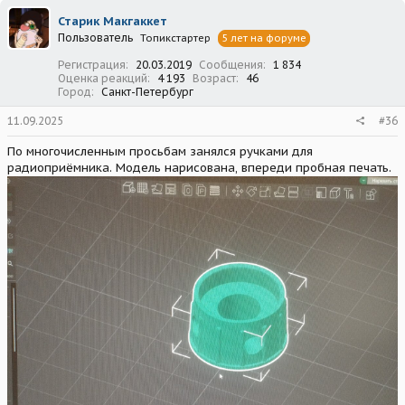
Старик Макгаккет
Пользователь
Топикстартер
5 лет на форуме
Регистрация
20.03.2019
Сообщения
1 834
Оценка реакций
4 193
Возраст
46
Город
Санкт-Петербург
11.09.2025
#36
По многочисленным просьбам занялся ручками для
радиоприёмника. Модель нарисована, впереди пробная печать.