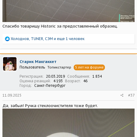
Спасибо товарищу Historic за предоставленный образец.
Р
Холоднов
,
TUNER
,
СЭМ
и еще 1 человек
е
а
к
ц
Старик Макгаккет
и
Пользователь
Топикстартер
5 лет на форуме
и
:
Регистрация
20.03.2019
Сообщения
1 834
Оценка реакций
4 193
Возраст
46
Город
Санкт-Петербург
11.09.2025
#37
Да, забыл! Ручка стеклоочистителя тоже будет.