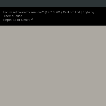
S
S
®
Forum software by XenForo
© 2010-2019 XenForo Ltd.
|
Style by
ThemeHouse
Перевод от Jumuro ®