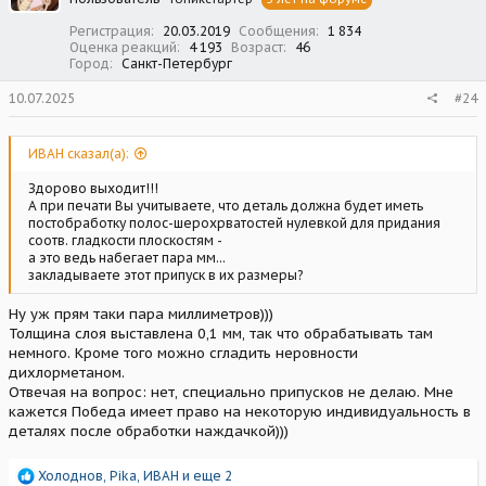
и
:
Регистрация
20.03.2019
Сообщения
1 834
Оценка реакций
4 193
Возраст
46
Город
Санкт-Петербург
10.07.2025
#24
ИВАН сказал(а):
Здорово выходит!!!
А при печати Вы учитываете, что деталь должна будет иметь
постобработку полос-шерохрватостей нулевкой для придания
соотв. гладкости плоскостям -
а это ведь набегает пара мм...
закладываете этот припуск в их размеры?
Ну уж прям таки пара миллиметров)))
Толщина слоя выставлена 0,1 мм, так что обрабатывать там
немного. Кроме того можно сгладить неровности
дихлорметаном.
Отвечая на вопрос: нет, специально припусков не делаю. Мне
кажется Победа имеет право на некоторую индивидуальность в
деталях после обработки наждачкой)))
Р
Холоднов
,
Pika
,
ИВАН
и еще 2