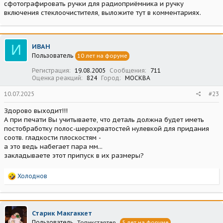
сфотографировать ручки для радиоприёмника и ручку
включения стеклоочистителя, выложите тут в комментариях.
И
ИВАН
Пользователь
10 лет на форуме
Регистрация
19.08.2005
Сообщения
711
Оценка реакций
824
Город
МОСКВА
10.07.2025
#23
Здорово выходит!!!
А при печати Вы учитываете, что деталь должна будет иметь
постобработку полос-шерохрватостей нулевкой для придания
соотв. гладкости плоскостям -
а это ведь набегает пара мм...
закладываете этот припуск в их размеры?
Р
Холоднов
е
а
к
ц
Старик Макгаккет
и
Пользователь
Топикстартер
5 лет на форуме