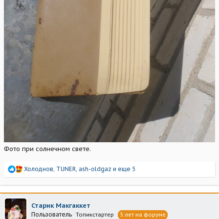
Фото при солнечном свете.
Р
Холоднов
,
TUNER
,
ash-oldgaz
и еще 5
е
а
к
ц
Старик Макгаккет
и
Пользователь
Топикстартер
5 лет на форуме
и