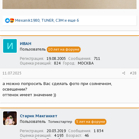
Р
Mexanik1980
,
TUNER
,
СЭМ
и еще 6
е
а
к
ц
И
ИВАН
и
Пользователь
10 лет на форуме
и
:
Регистрация
19.08.2005
Сообщения
711
Оценка реакций
824
Город
МОСКВА
11.07.2025
#28
а можно попросить Вас сделать фото при солнечном,
освещении?
оттенок имеет значение ))
Старик Макгаккет
Пользователь
Топикстартер
5 лет на форуме
Регистрация
20.03.2019
Сообщения
1 834
Оценка реакций
4 193
Возраст
46