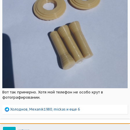
Вот так примерно. Хотя мой телефон не особо крут в
фотографировании.
Р
Холоднов
,
Mexanik1980
,
mickas
и еще 6
е
а
к
ц