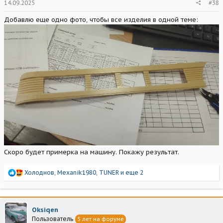
14.09.2025
#38
Добавлю еще одно фото, чтобы все изделия в одной теме:
Скоро будет примерка на машину. Покажу результат.
Р
Холоднов
,
Mexanik1980
,
TUNER
и еще 2
е
а
к
ц
Oksiqen
и
Пользователь
5 лет на форуме
и