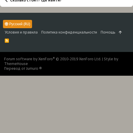
Сколько стоит? Где найти?
Русский (RU)
Условия и правила
Политика конфиденциальности
Помощь
R
S
S
®
Forum software by XenForo
© 2010-2019 XenForo Ltd.
|
Style by
ThemeHouse
Перевод от Jumuro ®