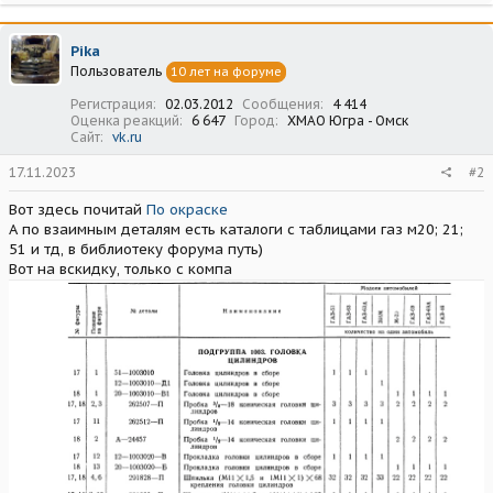
Pika
Пользователь
10 лет на форуме
Регистрация
02.03.2012
Сообщения
4 414
Оценка реакций
6 647
Город
ХМАО Югра - Омск
Сайт
vk.ru
17.11.2023
#2
Вот здесь почитай
По окраске
А по взаимным деталям есть каталоги с таблицами газ м20; 21;
51 и тд, в библиотеку форума путь)
Вот на вскидку, только с компа