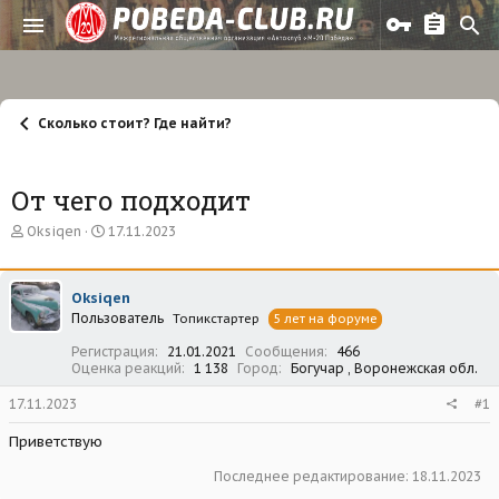
Сколько стоит? Где найти?
От чего подходит
А
Д
Oksiqen
17.11.2023
в
а
т
т
о
а
Oksiqen
р
н
Пользователь
т
а
Топикстартер
5 лет на форуме
е
ч
Регистрация
21.01.2021
Сообщения
466
м
а
Оценка реакций
1 138
Город
Богучар , Воронежская обл.
ы
л
а
17.11.2023
#1
Приветствую
Последнее редактирование:
18.11.2023